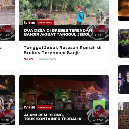
05:09
01:15
s
Tanggul Jebol, Ratusan Rumah di
Brebes Terendam Banjir
News
26/02/2024
01:06
00:52