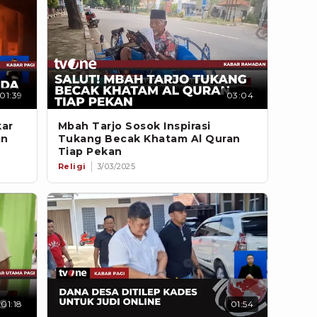
01:39
03:04
kar
Mbah Tarjo Sosok Inspirasi
an
Tukang Becak Khatam Al Quran
Tiap Pekan
Religi
3/03/2025
01:18
01:54