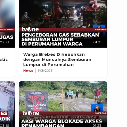
02:21
01:21
Warga Brebes Dihebohkan
atis
dengan Munculnya Semburan
Lumpur di Perumahan
News
1/08/2025
03:16
01:23