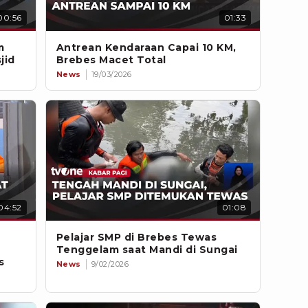
00:56
01:33
m
Antrean Kendaraan Capai 10 KM,
jid
Brebes Macet Total
News
19/03/2026
04:52
01:08
Pelajar SMP di Brebes Tewas
Tenggelam saat Mandi di Sungai
s
News
9/02/2026