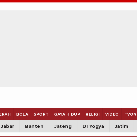
ERAH
BOLA
SPORT
GAYA HIDUP
RELIGI
VIDEO
TVON
Jabar
Banten
Jateng
DI Yogya
Jatim