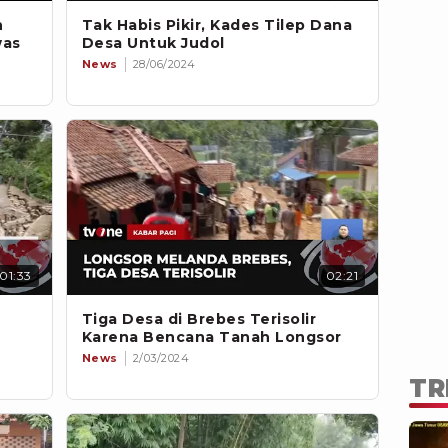
n
Tak Habis Pikir, Kades Tilep Dana
was
Desa Untuk Judol
News
28/06/2024
01:33
02:21
Tiga Desa di Brebes Terisolir
Karena Bencana Tanah Longsor
News
2/03/2024
TR