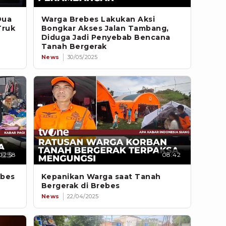
Dua
Warga Brebes Lakukan Aksi
Truk
Bongkar Akses Jalan Tambang,
Diduga Jadi Penyebab Bencana
Tanah Bergerak
News
30/05/2025
02:58
08:42
ebes
Kepanikan Warga saat Tanah
i
Bergerak di Brebes
News
22/04/2025