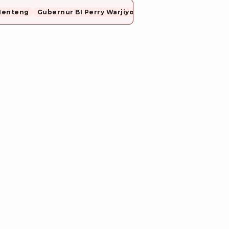
Menteng
Gubernur BI Perry Warjiyo Mundur