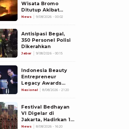
Wisata Bromo
Ditutup Akibat
Kebakaran Hutan
News
9/08/2026 - 00:02
Antisipasi Begal,
350 Personel Polisi
Dikerahkan
Jabar
9/08/2026 - 00:15
Indonesia Beauty
Entrepreneur
Legacy Awards
2026 Digelar di
Nasional
8/08/2026 - 21:20
Jiexpo Kemayoran,
Peserta dari 4
Festival Bedhayan
Negara Adu Karya
VI Digelar di
PMU
Jakarta, Hadirkan 16
Kelompok Tari dari
News
8/08/2026 - 16:20