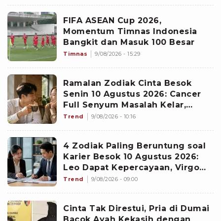
FIFA ASEAN Cup 2026,
Momentum Timnas Indonesia
Bangkit dan Masuk 100 Besar
Timnas
9/08/2026 - 15:29
Ramalan Zodiak Cinta Besok
Senin 10 Agustus 2026: Cancer
Full Senyum Masalah Kelar,
Scorpio Awas Terprovokasi
Trend
9/08/2026 - 10:16
Kabar Burung di Awal Pekan
4 Zodiak Paling Beruntung soal
Karier Besok 10 Agustus 2026:
Leo Dapat Kepercayaan, Virgo
Makin Diperhitungkan
Trend
9/08/2026 - 09:00
Cinta Tak Direstui, Pria di Dumai
Bacok Ayah Kekasih dengan