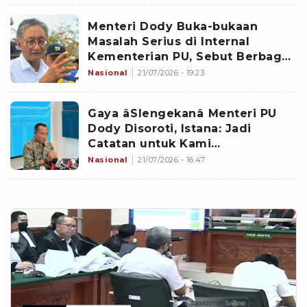
Menteri Dody Buka-bukaan
Masalah Serius di Internal
Kementerian PU, Sebut Berbagai
Kasus dari Judol hingga Korupsi
Nasional
21/07/2026 - 19:23
Gaya âSlengekanâ Menteri PU
Dody Disoroti, Istana: Jadi
Catatan untuk Kami
Komunikasikan
Nasional
21/07/2026 - 16:47