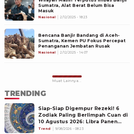
Wilayah Masih Terputus Imbas Banjir
Sumatra, Alat Berat Belum Bisa
Masuk
Nasional
2/12/2025 - 18:23
Bencana Banjir Bandang di Aceh-
Sumatra, Kemen PU Fokus Percepat
Penanganan Jembatan Rusak
Nasional
2/12/2025 - 14:07
Muat Lainnya...
TRENDING
Siap-Siap Digempur Rezeki! 6
Zodiak Paling Berlimpah Cuan di
10 Agustus 2026: Libra Panen
Proyek Emas
Trend
9/08/2026 - 08:23