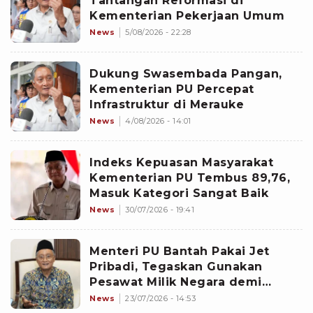
Tantangan Reformasi di
Kementerian Pekerjaan Umum
News
5/08/2026 - 22:28
Dukung Swasembada Pangan,
Kementerian PU Percepat
Infrastruktur di Merauke
News
4/08/2026 - 14:01
Indeks Kepuasan Masyarakat
Kementerian PU Tembus 89,76,
Masuk Kategori Sangat Baik
News
30/07/2026 - 19:41
Menteri PU Bantah Pakai Jet
Pribadi, Tegaskan Gunakan
Pesawat Milik Negara demi
Efisiensi
News
23/07/2026 - 14:53