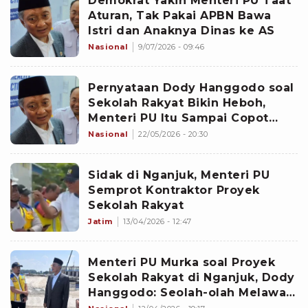
Demokrat Yakin Menteri PU Taat
Aturan, Tak Pakai APBN Bawa
Istri dan Anaknya Dinas ke AS
Nasional
9/07/2026 - 09:46
Pernyataan Dody Hanggodo soal
Sekolah Rakyat Bikin Heboh,
Menteri PU Itu Sampai Copot
Pejabat Internal
Nasional
22/05/2026 - 20:30
Sidak di Nganjuk, Menteri PU
Semprot Kontraktor Proyek
Sekolah Rakyat
Jatim
13/04/2026 - 12:47
Menteri PU Murka soal Proyek
Sekolah Rakyat di Nganjuk, Dody
Hanggodo: Seolah-olah Melawan
Perintah Presiden