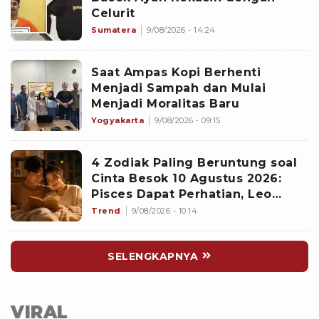
Celurit
Sumatera
9/08/2026 - 14:24
Saat Ampas Kopi Berhenti
Menjadi Sampah dan Mulai
Menjadi Moralitas Baru
Yogyakarta
9/08/2026 - 09:15
4 Zodiak Paling Beruntung soal
Cinta Besok 10 Agustus 2026:
Pisces Dapat Perhatian, Leo
Makin Dekat dengan Si Dia
Trend
9/08/2026 - 10:14
SELENGKAPNYA
VIRAL