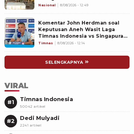
Bintan
Nasional
8/08/2026 - 12:49
Komentar John Herdman soal
Keputusan Aneh Wasit Laga
Timnas Indonesia vs Singapura
di Piala AFF 2026: Percuma
Timnas
8/08/2026 - 12:14
Bahas Itu
SELENGKAPNYA
VIRAL
Timnas Indonesia
#1
50042 artikel
Dedi Mulyadi
#2
2241 artikel