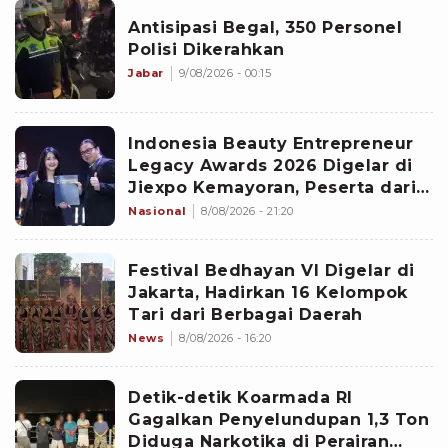
Antisipasi Begal, 350 Personel
Polisi Dikerahkan
Jabar
9/08/2026 - 00:15
Indonesia Beauty Entrepreneur
Legacy Awards 2026 Digelar di
Jiexpo Kemayoran, Peserta dari
4 Negara Adu Karya PMU
Nasional
8/08/2026 - 21:20
Festival Bedhayan VI Digelar di
Jakarta, Hadirkan 16 Kelompok
Tari dari Berbagai Daerah
News
8/08/2026 - 16:20
Detik-detik Koarmada RI
Gagalkan Penyelundupan 1,3 Ton
Diduga Narkotika di Perairan