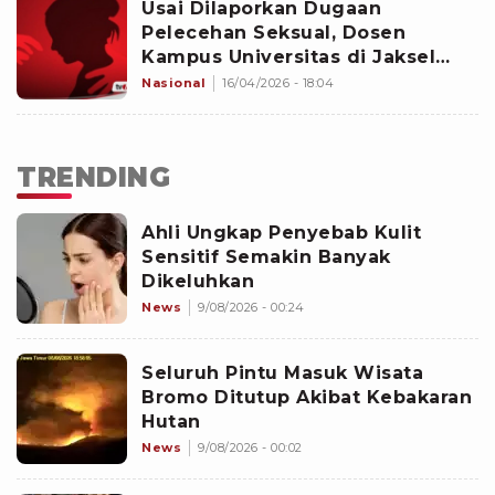
Usai Dilaporkan Dugaan
Pelecehan Seksual, Dosen
Kampus Universitas di Jaksel
Buat Laporan Balik Terkait
Nasional
16/04/2026 - 18:04
Pencemaran Nama Baik
TRENDING
Ahli Ungkap Penyebab Kulit
Sensitif Semakin Banyak
Dikeluhkan
News
9/08/2026 - 00:24
Seluruh Pintu Masuk Wisata
Bromo Ditutup Akibat Kebakaran
Hutan
News
9/08/2026 - 00:02