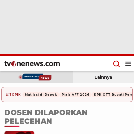
Lainnya
BREAKING
NEWS
#
TOPIK
Mutilasi di Depok
Piala AFF 2026
KPK OTT Bupati Pem
DOSEN DILAPORKAN
PELECEHAN