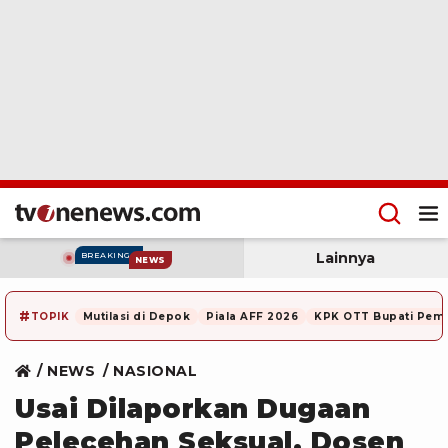
Lainnya
BREAKING
NEWS
#
TOPIK
Mutilasi di Depok
Piala AFF 2026
KPK OTT Bupati Pem
NEWS
NASIONAL
Usai Dilaporkan Dugaan
Pelecehan Seksual, Dosen