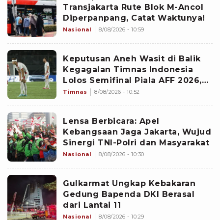
Transjakarta Rute Blok M-Ancol
Diperpanpang, Catat Waktunya!
Nasional
8/08/2026 - 10:59
Keputusan Aneh Wasit di Balik
Kegagalan Timnas Indonesia
Lolos Semifinal Piala AFF 2026,
Untungkan Singapura dan
Timnas
8/08/2026 - 10:52
Rugikan Garuda
Lensa Berbicara: Apel
Kebangsaan Jaga Jakarta, Wujud
Sinergi TNI-Polri dan Masyarakat
Nasional
8/08/2026 - 10:30
Gulkarmat Ungkap Kebakaran
Gedung Bapenda DKI Berasal
dari Lantai 11
Nasional
8/08/2026 - 10:29