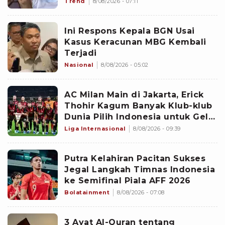
Trend
8/08/2026 - 07:11
Ini Respons Kepala BGN Usai
Kasus Keracunan MBG Kembali
Terjadi
Nasional
8/08/2026 - 05:02
AC Milan Main di Jakarta, Erick
Thohir Kagum Banyak Klub-klub
Dunia Pilih Indonesia untuk Gelar
Pramusim: Dampaknya Positif
Liga Internasional
8/08/2026 - 09:39
Putra Kelahiran Pacitan Sukses
Jegal Langkah Timnas Indonesia
ke Semifinal Piala AFF 2026
Bolatainment
8/08/2026 - 07:08
3 Ayat Al-Quran tentang