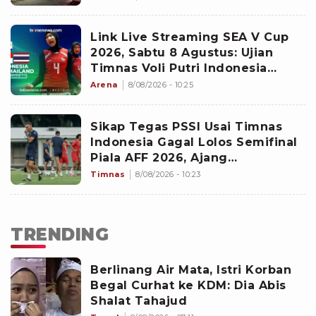
Link Live Streaming SEA V Cup
2026, Sabtu 8 Agustus: Ujian
Timnas Voli Putri Indonesia
Untuk Lanjutkan Kemenangan
Arena
8/08/2026 - 10:25
Sikap Tegas PSSI Usai Timnas
Indonesia Gagal Lolos Semifinal
Piala AFF 2026, Ajang
Selanjutnya Jadi Pembuktian
Timnas
8/08/2026 - 10:23
Garuda
TRENDING
Berlinang Air Mata, Istri Korban
Begal Curhat ke KDM: Dia Abis
Shalat Tahajud