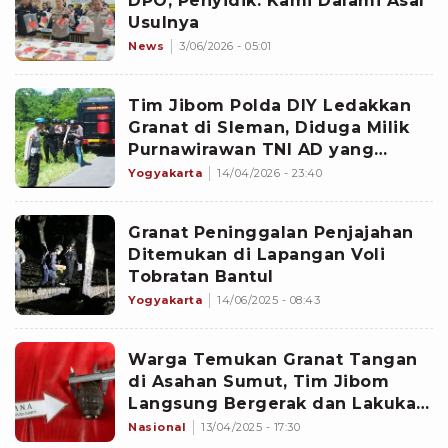
DPO, Penyidik: Kami Dalami Asal
Usulnya
News
3/06/2026 - 05:01
Tim Jibom Polda DIY Ledakkan
Granat di Sleman, Diduga Milik
Purnawirawan TNI AD yang
Disimpan dalam Peti Kayu
Yogyakarta
14/04/2026 - 23:40
Granat Peninggalan Penjajahan
Ditemukan di Lapangan Voli
Tobratan Bantul
Yogyakarta
14/06/2025 - 08:43
Warga Temukan Granat Tangan
di Asahan Sumut, Tim Jibom
Langsung Bergerak dan Lakukan
Pemusnahan
Nasional
13/04/2025 - 17:30