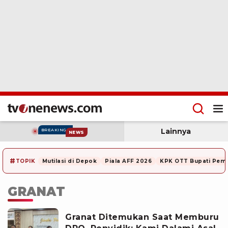
Lainnya
BREAKING
NEWS
#
TOPIK
Mutilasi di Depok
Piala AFF 2026
KPK OTT Bupati Pem
GRANAT
Granat Ditemukan Saat Memburu