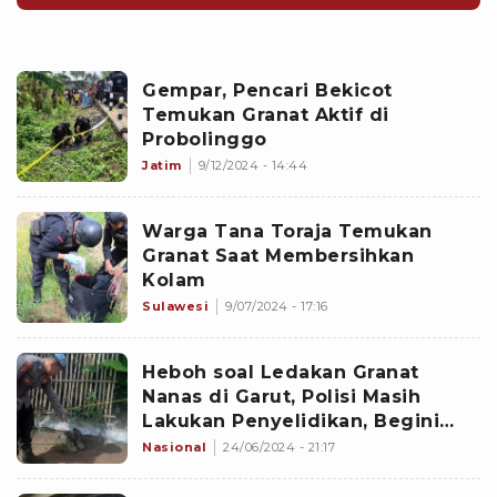
Gempar, Pencari Bekicot
Temukan Granat Aktif di
Probolinggo
Jatim
9/12/2024 - 14:44
Warga Tana Toraja Temukan
Granat Saat Membersihkan
Kolam
Sulawesi
9/07/2024 - 17:16
Heboh soal Ledakan Granat
Nanas di Garut, Polisi Masih
Lakukan Penyelidikan, Begini
Kondisi Korban
Nasional
24/06/2024 - 21:17