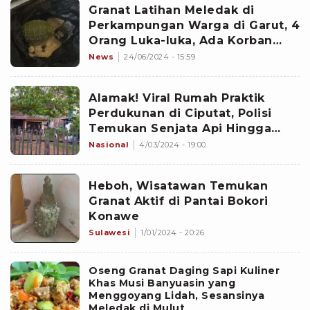
Granat Latihan Meledak di
Perkampungan Warga di Garut, 4
Orang Luka-luka, Ada Korban
Anak-anak
News
24/06/2024 - 15:59
Alamak! Viral Rumah Praktik
Perdukunan di Ciputat, Polisi
Temukan Senjata Api Hingga
Granat
Nasional
4/03/2024 - 19:00
Heboh, Wisatawan Temukan
Granat Aktif di Pantai Bokori
Konawe
Sulawesi
1/01/2024 - 20:26
Oseng Granat Daging Sapi Kuliner
Khas Musi Banyuasin yang
Menggoyang Lidah, Sesansinya
Meledak di Mulut