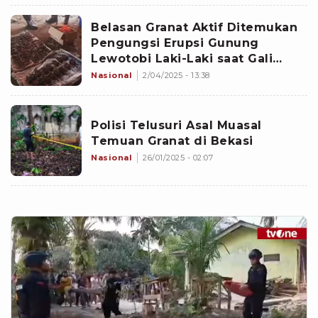
Belasan Granat Aktif Ditemukan
Pengungsi Erupsi Gunung
Lewotobi Laki-Laki saat Gali
Lubang Tangki Septik, Diduga
Nasional
2/04/2025 - 13:38
Peninggalan Perang Dunia II
Polisi Telusuri Asal Muasal
Temuan Granat di Bekasi
Nasional
26/01/2025 - 02:07