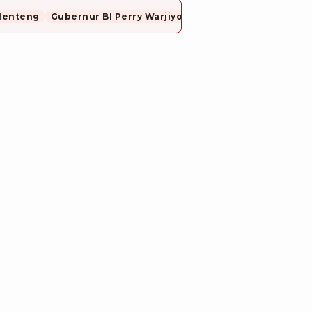
Menteng
Gubernur BI Perry Warjiyo Mundur