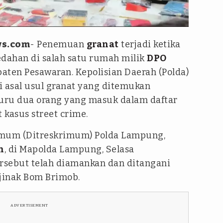
ws.com
- Penemuan
granat
terjadi ketika
dahan di salah satu rumah milik
DPO
aten Pesawaran. Kepolisian Daerah (Polda)
asal usul granat yang ditemukan
uru dua orang yang masuk dalam daftar
t kasus
street crime
.
Umum (Ditreskrimum) Polda Lampung,
n
, di Mapolda Lampung, Selasa
rsebut telah diamankan dan ditangani
njinak Bom Brimob.
ADVERTISEMENT