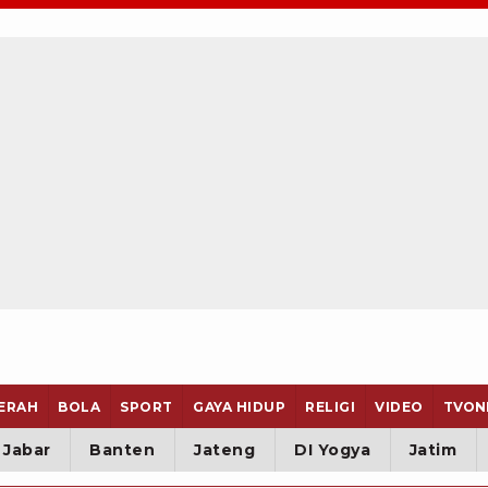
ERAH
BOLA
SPORT
GAYA HIDUP
RELIGI
VIDEO
TVON
Jabar
Banten
Jateng
DI Yogya
Jatim