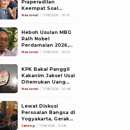
Praperadilan
Keempat Soal
Status Cekal
Nasional
7/08/2026 - 00:15
Heboh Usulan MBG
Raih Nobel
Perdamaian 2026,
Istana Akhirnya
Nasional
7/08/2026 - 00:34
Buka Suara
KPK Bakal Panggil
Kakanim Jaksel Usai
Ditemukan Uang
8.500 Dolar
Nasional
7/08/2026 - 02:48
Singapura Hasil
Penggeledahan
Lewat Diskusi
Persoalan Bangsa di
Yogyakarta, Gerakan
Iqra Indonesia
Jateng
7/08/2026 - 03:06