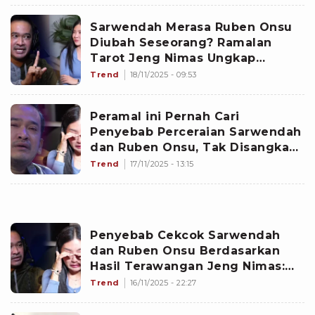
Sarwendah Merasa Ruben Onsu
Diubah Seseorang? Ramalan
Tarot Jeng Nimas Ungkap
Tanda-Tandanya
Trend
18/11/2025 - 09:53
Peramal ini Pernah Cari
Penyebab Perceraian Sarwendah
dan Ruben Onsu, Tak Disangka
Aslinya Pisah karena...
Trend
17/11/2025 - 13:15
Penyebab Cekcok Sarwendah
dan Ruben Onsu Berdasarkan
Hasil Terawangan Jeng Nimas:
Trik Marketing dari â¦
Trend
16/11/2025 - 22:27