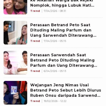
ke Nikahan Warga Bak Rejeki
Nomplok, hingga Lubuk Hati
Sarwendah Pada Betrand Peto
Trend
7/04/2026 - 08:31
Perasaan Betrand Peto Saat
Dituding Maling Parfum dan
Uang Sarwendah Diterawang
Jeng Nimas: Insecurity
Trend
7/04/2026 - 05:15
Perasaan Sarwendah Saat
Betrand Peto Dituding Maling
Parfum dan Uang Diterawang
Jeng Nimas: Harga Diri
Trend
6/04/2026 - 05:13
Wejangan Jeng Nimas Usai
Betrand Peto Sebut Lebih Diurus
Ruben Onsu daripada Sarwendah
di Acara TV
Trend
19/02/2026 - 12:22