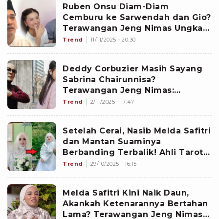
Ruben Onsu Diam-Diam
Cemburu ke Sarwendah dan Gio?
Terawangan Jeng Nimas Ungkap
Perasaan Sebenarnya
Trend
11/11/2025 - 20:30
Deddy Corbuzier Masih Sayang
Sabrina Chairunnisa?
Terawangan Jeng Nimas:
Sebenarnya Rasa Itu â¦
Trend
2/11/2025 - 17:47
Setelah Cerai, Nasib Melda Safitri
dan Mantan Suaminya
Berbanding Terbalik! Ahli Tarot
Terawang kalau Nantinya JS
Trend
29/10/2025 - 16:15
akan...
Melda Safitri Kini Naik Daun,
Akankah Ketenarannya Bertahan
Lama? Terawangan Jeng Nimas