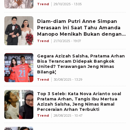
Ungkap kalau Nantinya...
Trend
29/10/2025 - 13:05
Diam-diam Putri Anne Simpan
Perasaan ini Saat Tahu Amanda
Manopo Menikah Bukan dengan
Arya Saloka: Sakit Hati...
Trend
21/10/2025 - 19:07
Gegara Azizah Salsha, Pratama Arhan
Bisa Terancam Didepak Bangkok
United? Terawangan Jeng Nimas
Bilangâ¦
Trend
30/08/2025 - 13:29
Top 3 Seleb: Kata Nova Arianto soal
Pratama Arhan, Tangis Ibu Mertua
Azizah Salsha, Jeng Nimas Ramal
Perceraian Arhan Terbukti
Trend
28/08/2025 - 10:47