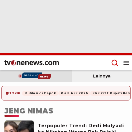
Lainnya
BREAKING
NEWS
#
TOPIK
Mutilasi di Depok
Piala AFF 2026
KPK OTT Bupati Pem
JENG NIMAS
Terpopuler Trend: Dedi Mulyadi