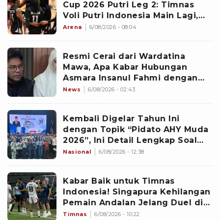
Cup 2026 Putri Leg 2: Timnas
Voli Putri Indonesia Main Lagi,
Langsung Hadapi Vietnam
Arena
6/08/2026 - 08:04
Resmi Cerai dari Wardatina
Mawa, Apa Kabar Hubungan
Asmara Insanul Fahmi dengan
Inara Rusli?
News
6/08/2026 - 02:43
Kembali Digelar Tahun Ini
dengan Topik “Pidato AHY Muda
2026”, Ini Detail Lengkap Soal
Lomba Rakyat
Nasional
6/08/2026 - 12:38
Kabar Baik untuk Timnas
Indonesia! Singapura Kehilangan
Pemain Andalan Jelang Duel di
Piala AFF 2026
Timnas
6/08/2026 - 10:22