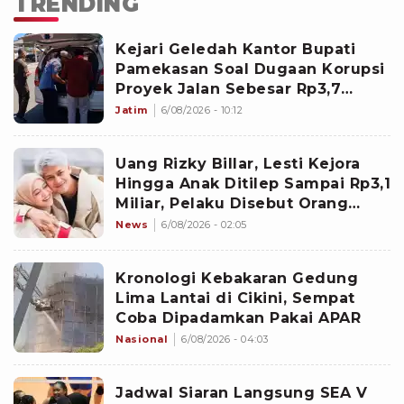
TRENDING
Kejari Geledah Kantor Bupati
Pamekasan Soal Dugaan Korupsi
Proyek Jalan Sebesar Rp3,7
Milliar
Jatim
6/08/2026 - 10:12
Uang Rizky Billar, Lesti Kejora
Hingga Anak Ditilep Sampai Rp3,1
Miliar, Pelaku Disebut Orang
Terdekat
News
6/08/2026 - 02:05
Kronologi Kebakaran Gedung
Lima Lantai di Cikini, Sempat
Coba Dipadamkan Pakai APAR
Nasional
6/08/2026 - 04:03
Jadwal Siaran Langsung SEA V