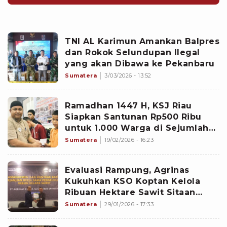
TNI AL Karimun Amankan Balpres
dan Rokok Selundupan Ilegal
yang akan Dibawa ke Pekanbaru
Sumatera
3/03/2026 - 13:52
Ramadhan 1447 H, KSJ Riau
Siapkan Santunan Rp500 Ribu
untuk 1.000 Warga di Sejumlah
Daerah
Sumatera
19/02/2026 - 16:23
Evaluasi Rampung, Agrinas
Kukuhkan KSO Koptan Kelola
Ribuan Hektare Sawit Sitaan
Negara di Kampar
Sumatera
29/01/2026 - 17:33