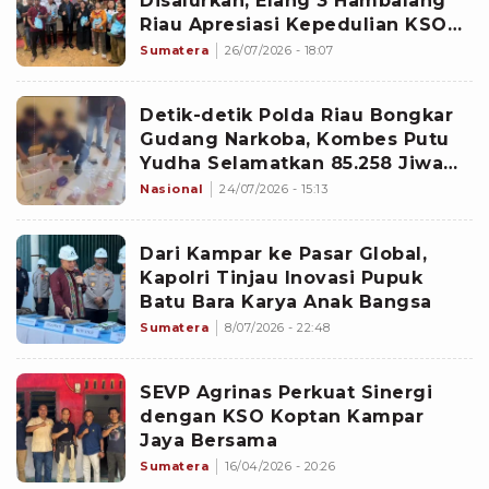
Disalurkan, Elang 3 Hambalang
Riau Apresiasi Kepedulian KSO
AgrinasâKelompok Tani Kampar
Sumatera
26/07/2026 - 18:07
Jaya Bersama
Detik-detik Polda Riau Bongkar
Gudang Narkoba, Kombes Putu
Yudha Selamatkan 85.258 Jiwa
Anak Bangsa
Nasional
24/07/2026 - 15:13
Dari Kampar ke Pasar Global,
Kapolri Tinjau Inovasi Pupuk
Batu Bara Karya Anak Bangsa
Sumatera
8/07/2026 - 22:48
SEVP Agrinas Perkuat Sinergi
dengan KSO Koptan Kampar
Jaya Bersama
Sumatera
16/04/2026 - 20:26