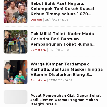
Rebut Balik Aset Negara:
Kelompok Tani Kokoh Kuasai
Kebun Jimmy seluas 1.070
Hektare
Daerah
28/11/2025 - 19:02
Tak Miliki Toilet, Kader Muda
Gerindra Beri Bantuan
Pembangunan Toilet Rumah
Warga Kurang Mampu di
Sumatera
14/11/2025 - 20:11
KamparÂ
Warga Kampar Terdampak
Karhutla, Bantuan Masker hingga
Vitamin Disalurkan Elang 3
Hambalang Riau
Sumatera
13/11/2025 - 14:34
Pusat Pemenuhan Gizi, Dapur Sehat
Jadi Elemen Utama Program Makan
Bergizi Gratis