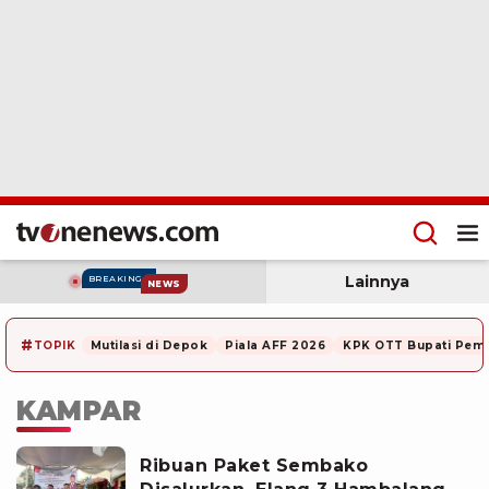
Lainnya
BREAKING
NEWS
#
TOPIK
Mutilasi di Depok
Piala AFF 2026
KPK OTT Bupati Pem
KAMPAR
Ribuan Paket Sembako