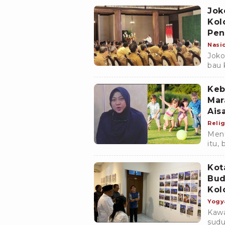
Jok
Kol
Pen
Nasi
Joko
bau 
peme
Ista
Keb
Mar
Ais
Relig
Menu
itu,
oran
Kot
Bud
Kol
Yogy
Kawa
sudu