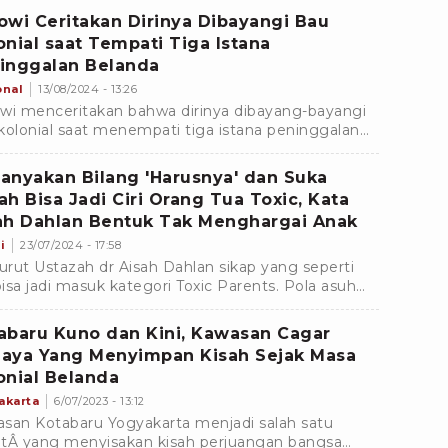
owi Ceritakan Dirinya Dibayangi Bau
onial saat Tempati Tiga Istana
inggalan Belanda
onal
13/08/2024 - 13:26
wi menceritakan bahwa dirinya dibayang-bayangi
kolonial saat menempati tiga istana peninggalan
rintah Hindia Belanda, yakni Istana Merdeka,
na Negara dan Istana Kepresidenan Bogor.
anyakan Bilang 'Harusnya' dan Suka
ah Bisa Jadi Ciri Orang Tua Toxic, Kata
ah Dahlan Bentuk Tak Menghargai Anak
i
23/07/2024 - 17:58
rut Ustazah dr Aisah Dahlan sikap yang seperti
 bisa jadi masuk kategori Toxic Parents. Pola asuh
g tua yang bisa jadi malah seperti racun, simak...
abaru Kuno dan Kini, Kawasan Cagar
aya Yang Menyimpan Kisah Sejak Masa
onial Belanda
akarta
6/07/2023 - 13:12
san Kotabaru Yogyakarta menjadi salah satu
tÂ yang menyisakan kisah perjuangan bangsa