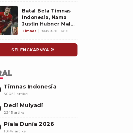
Batal Bela Timnas
Indonesia, Nama
Justin Hubner Malah
Jadi Sensasi di
Timnas
9/08/2026 - 10:02
Eropa dan Dilirik
Klub Kasta Teratas
SELENGKAPNYA
RAL
Timnas Indonesia
50052 artikel
Dedi Mulyadi
2245 artikel
Piala Dunia 2026
10147 artikel