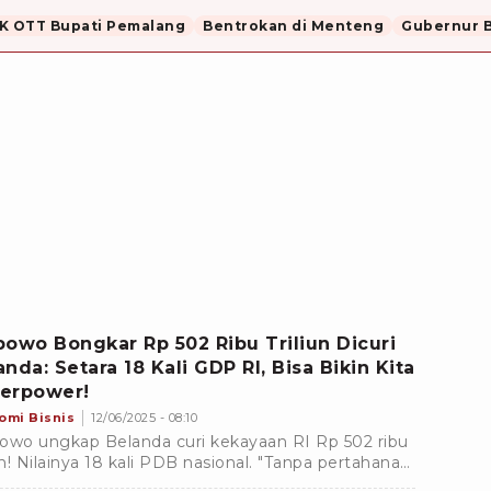
K OTT Bupati Pemalang
Bentrokan di Menteng
Gubernur B
bowo Bongkar Rp 502 Ribu Triliun Dicuri
anda: Setara 18 Kali GDP RI, Bisa Bikin Kita
erpower!
omi Bisnis
12/06/2025 - 08:10
owo ungkap Belanda curi kekayaan RI Rp 502 ribu
iun! Nilainya 18 kali PDB nasional. "Tanpa pertahanan
 kita bisa dijajah lagi," tegasnya.