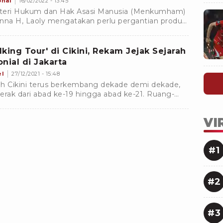
onal
16/02/2022 - 13:45
eri Hukum dan Hak Asasi Manusia (Menkumham)
nna H, Laoly mengatakan perlu pergantian produk
m acara perdata, karena yang ada saat ini
pakan peninggalan pemerintah kolonial Belanda.
lking Tour' di Cikini, Rekam Jejak Sejarah
onial di Jakarta
el
27/12/2021 - 15:48
h Cikini terus berkembang dekade demi dekade,
erak dari abad ke-19 hingga abad ke-21. Ruang-
g modern di sekitarnya bertumbuh, berbenah, dan
olek.
VI
#1
#2
#3