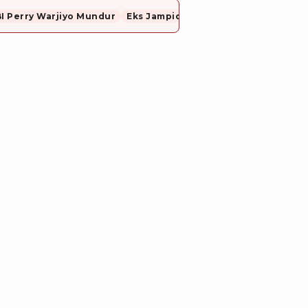
I Perry Warjiyo Mundur
Eks Jampidsus, Febrie Adriansyah Resmi Ditahan Dugaan Korupsi dan TPPU