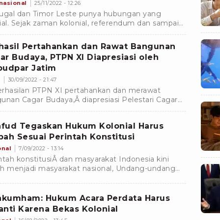
nasional
25/11/2022 - 12:26
ugal dan Timor Leste punya hubungan yang
ial. Sejak zaman kolonial, referendum dan sampai
 ini, kedua negara selalu tak terpisahkan baik soal
sa, budaya, hingga olahraga.Â
hasil Pertahankan dan Rawat Bangunan
ar Budaya, PTPN XI Diapresiasi oleh
budpar Jatim
m
30/09/2022 - 21:47
rhasilan PTPN XI pertahankan dan merawat
unan Cagar Budaya,Â diapresiasi Pelestari Cagar
ya 2022 dari Dinas Kebudayaan & Pariwisata
budpar) Jatim
fud Tegaskan Hukum Kolonial Harus
bah Sesuai Perintah Konstitusi
onal
7/09/2022 - 13:14
ntah konstitusiÂ dan masyarakat Indonesia kini
h menjadi masyarakat nasional, Undang-undang
m Pidana era kolonial harus diubah
kumham: Hukum Acara Perdata Harus
anti Karena Bekas Kolonial