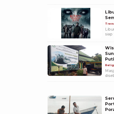
Indo
kolon
Lib
Sem
Tren
Libu
siap
bios
men
Wis
Sun
Put
Relig
Masj
dise
Sung
berd
Ser
Por
Por