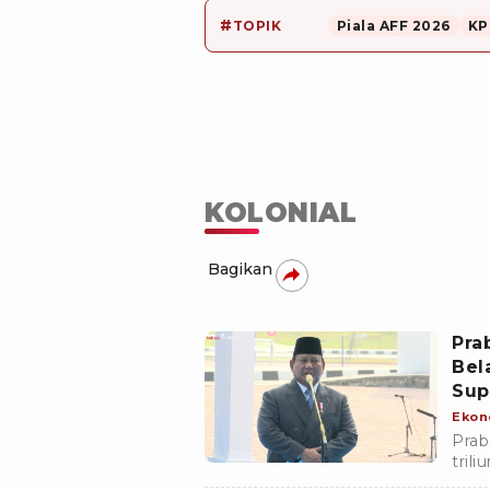
#
TOPIK
Piala AFF 2026
KP
KOLONIAL
Bagikan
Pra
Bel
Sup
Ekon
Prab
tril
kuat,