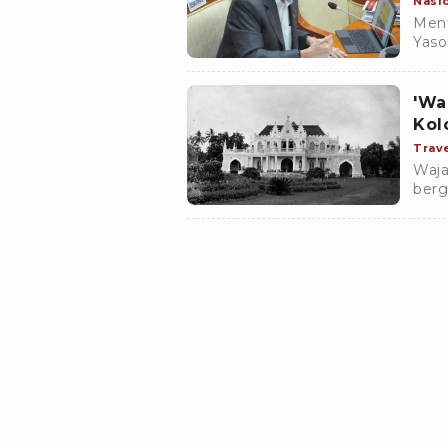
Nasi
Ment
Yaso
huku
meru
'Wa
Kol
Trav
Waja
berg
ruan
bers