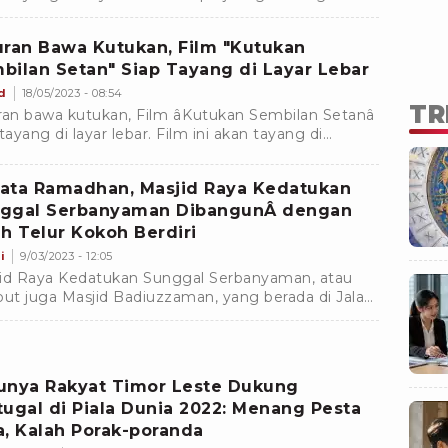
nesia. Hal ini dapat dilihat dari peninggalan masa
ial
uran Bawa Kutukan, Film "Kutukan
bilan Setan" Siap Tayang di Layar Lebar
d
18/05/2023 - 08:54
TR
ran bawa kutukan, Film âKutukan Sembilan Setanâ
 tayang di layar lebar. Film ini akan tayang di
kop-bioskop di Indonesia pada 8 Juni 2023
datang.Â
ata Ramadhan, Masjid Raya Kedatukan
ggal Serbanyaman DibangunÂ dengan
ih Telur Kokoh Berdiri
i
9/03/2023 - 12:05
id Raya Kedatukan Sunggal Serbanyaman, atau
but juga Masjid Badiuzzaman, yang berada di Jalan
gal Pekan, Kecamatan Medan Sunggal masih
iri kokoh
unya Rakyat Timor Leste Dukung
tugal di Piala Dunia 2022: Menang Pesta
a, Kalah Porak-poranda