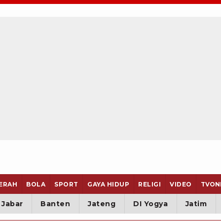
ERAH
BOLA
SPORT
GAYA HIDUP
RELIGI
VIDEO
TVON
Jabar
Banten
Jateng
DI Yogya
Jatim