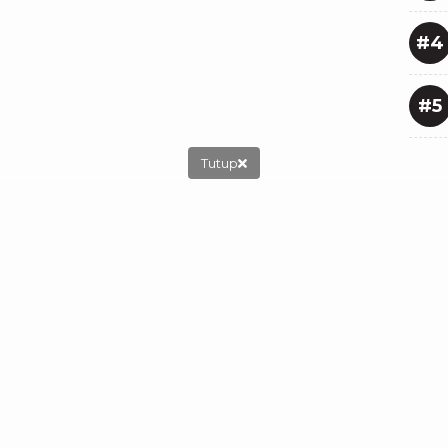
#4
#5
Tutup