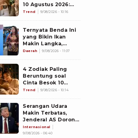
10 Agustus 2026:
Cancer Full Senyum
Trend
9/08/2026 - 10:16
Masalah Kelar,
Scorpio Awas
Ternyata Benda Ini
Terprovokasi Kabar
yang Bikin Ikan
Burung di Awal
Makin Langka,
Pekan
Nelayan Malut
Daerah
9/08/2026 - 11:07
Curhat ke Gubernur
Malut Sherly
4 Zodiak Paling
Tjoanda soal
Beruntung soal
Rumpon Ilegal
Cinta Besok 10
Agustus 2026:
Trend
9/08/2026 - 10:14
Pisces Dapat
Perhatian, Leo
Serangan Udara
Makin Dekat
Makin Terbatas,
dengan Si Dia
Jenderal AS Dorong
Trump Akhiri
Internasional
Konflik dengan Iran
9/08/2026 - 06:40