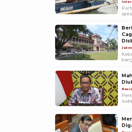
Inter
Port
spes
saat
baha
Ber
Cag
Dis
Jati
Kebe
bang
Buda
(Dis
Mah
Diu
Nasi
Peri
suda
Huku
Men
Dig