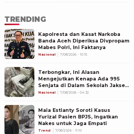
TRENDING
Kapolresta dan Kasat Narkoba
Banda Aceh Diperiksa Divpropam
Mabes Polri, Ini Faktanya
Nasional
7/08/2026 - 10:15
Terbongkar, Ini Alasan
Mengejutkan Kenapa Ada 995
Senjata di Dalam Sekolah Jaksel
Sejak 2020
Nasional
7/08/2026 - 04:32
Maia Estianty Soroti Kasus
Yurizal Pasien BPJS, Ingatkan
Nakes untuk Jaga Empati
Trend
7/08/2026 - 11:10