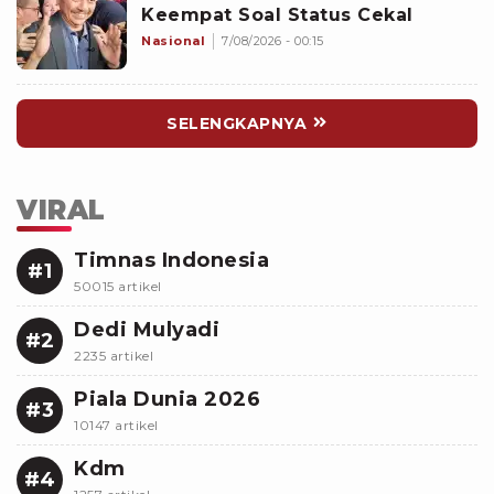
Keempat Soal Status Cekal
Nasional
7/08/2026 - 00:15
SELENGKAPNYA
VIRAL
Timnas Indonesia
#1
50015 artikel
Dedi Mulyadi
#2
2235 artikel
Piala Dunia 2026
#3
10147 artikel
Kdm
#4