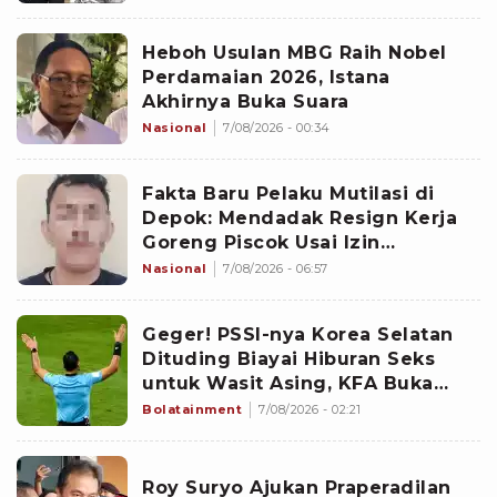
Heboh Usulan MBG Raih Nobel
Perdamaian 2026, Istana
Akhirnya Buka Suara
Nasional
7/08/2026 - 00:34
Fakta Baru Pelaku Mutilasi di
Depok: Mendadak Resign Kerja
Goreng Piscok Usai Izin
Interview di Mal
Nasional
7/08/2026 - 06:57
Geger! PSSI-nya Korea Selatan
Dituding Biayai Hiburan Seks
untuk Wasit Asing, KFA Buka
Suara
Bolatainment
7/08/2026 - 02:21
Roy Suryo Ajukan Praperadilan