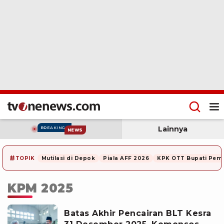
Lainnya
BREAKING
NEWS
#
TOPIK
Mutilasi di Depok
Piala AFF 2026
KPK OTT Bupati Pem
KPM 2025
Batas Akhir Pencairan BLT Kesra