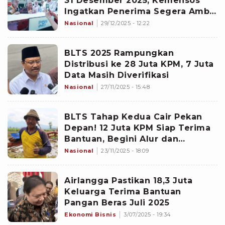
31 Desember 2025, Kemensos
Ingatkan Penerima Segera Ambil
Dana
Nasional
29/12/2025 - 12:22
BLTS 2025 Rampungkan
Distribusi ke 28 Juta KPM, 7 Juta
Data Masih Diverifikasi
Nasional
27/11/2025 - 15:48
BLTS Tahap Kedua Cair Pekan
Depan! 12 Juta KPM Siap Terima
Bantuan, Begini Alur dan
Faktanya
Nasional
23/11/2025 - 18:09
Airlangga Pastikan 18,3 Juta
Keluarga Terima Bantuan
Pangan Beras Juli 2025
Ekonomi Bisnis
3/07/2025 - 19:34