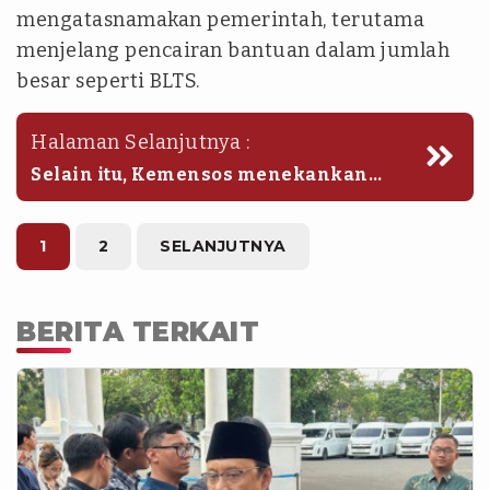
mengatasnamakan pemerintah, terutama
menjelang pencairan bantuan dalam jumlah
besar seperti BLTS.
Halaman Selanjutnya :
Selain itu, Kemensos menekankan
bahwa seluruh proses penyaluran tidak
dipungut biaya apa pun. Jika ditemukan
adanya oknum yang mencoba meminta
1
2
SELANJUTNYA
bayaran, masyarakat diminta segera
melaporkannya ke dinas sosial daerah
atau kanal pengaduan resmi
BERITA TERKAIT
Kemensos.