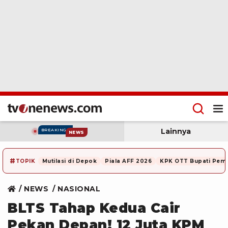
Lainnya
BREAKING
NEWS
#
TOPIK
Mutilasi di Depok
Piala AFF 2026
KPK OTT Bupati Pem
NEWS
NASIONAL
BLTS Tahap Kedua Cair
Pekan Depan! 12 Juta KPM