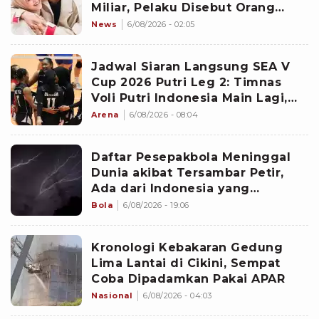
Miliar, Pelaku Disebut Orang
Terdekat
News
6/08/2026 - 02:05
Jadwal Siaran Langsung SEA V
Cup 2026 Putri Leg 2: Timnas
Voli Putri Indonesia Main Lagi,
Langsung Hadapi Vietnam
Arena
6/08/2026 - 08:04
Daftar Pesepakbola Meninggal
Dunia akibat Tersambar Petir,
Ada dari Indonesia yang
Namanya sudah Tersohor
Bola
6/08/2026 - 19:06
Kronologi Kebakaran Gedung
Lima Lantai di Cikini, Sempat
Coba Dipadamkan Pakai APAR
Nasional
6/08/2026 - 04:03