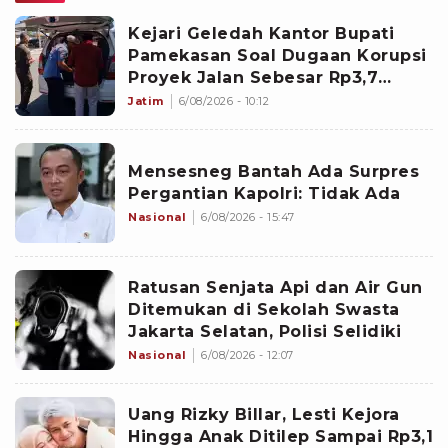
Kejari Geledah Kantor Bupati
Pamekasan Soal Dugaan Korupsi
Proyek Jalan Sebesar Rp3,7
Milliar
Jatim
6/08/2026 - 10:12
Mensesneg Bantah Ada Surpres
Pergantian Kapolri: Tidak Ada
Nasional
6/08/2026 - 15:47
Ratusan Senjata Api dan Air Gun
Ditemukan di Sekolah Swasta
Jakarta Selatan, Polisi Selidiki
Nasional
6/08/2026 - 12:07
Uang Rizky Billar, Lesti Kejora
Hingga Anak Ditilep Sampai Rp3,1