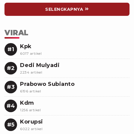
SELENGKAPNYA
VIRAL
Kpk
#1
6017 artikel
Dedi Mulyadi
#2
2234 artikel
Prabowo Subianto
#3
6196 artikel
Kdm
#4
1256 artikel
Korupsi
#5
6022 artikel