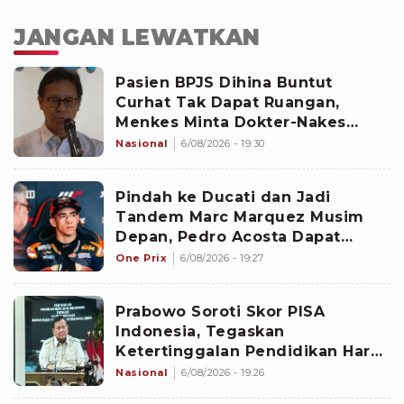
JANGAN LEWATKAN
Pasien BPJS Dihina Buntut
Curhat Tak Dapat Ruangan,
Menkes Minta Dokter-Nakes
Empati
Nasional
6/08/2026 - 19:30
Pindah ke Ducati dan Jadi
Tandem Marc Marquez Musim
Depan, Pedro Acosta Dapat
Dukungan dari Casey Stoner
One Prix
6/08/2026 - 19:27
Prabowo Soroti Skor PISA
Indonesia, Tegaskan
Ketertinggalan Pendidikan Harus
Dikejar
Nasional
6/08/2026 - 19:26