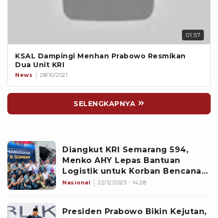
01:57
KSAL Dampingi Menhan Prabowo Resmikan
Dua Unit KRI
News
28/10/2021
SELENGKAPNYA
Diangkut KRI Semarang 594,
Menko AHY Lepas Bantuan
Logistik untuk Korban Bencana
Sumatera
Nasional
22/12/2025 - 14:28
Presiden Prabowo Bikin Kejutan,