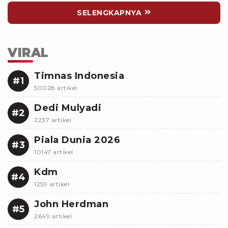
SELENGKAPNYA
VIRAL
Timnas Indonesia
#1
50028 artikel
Dedi Mulyadi
#2
2237 artikel
Piala Dunia 2026
#3
10147 artikel
Kdm
#4
1259 artikel
John Herdman
#5
2649 artikel