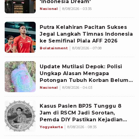
'Indonesia Dream'
Nasional
8/08/2026 - 03:35
Putra Kelahiran Pacitan Sukses
Jegal Langkah Timnas Indonesia
ke Semifinal Piala AFF 2026
Bolatainment
8/08/2026 - 07:08
Update Mutilasi Depok: Polisi
Ungkap Alasan Mengapa
Potongan Tubuh Korban Belum
Juga Ditemukan
Nasional
8/08/2026 - 04:03
Kasus Pasien BPJS Tunggu 8
Jam di RSCM Jadi Sorotan,
Pemda DIY Pastikan Kejadian
Serupa Tak Terjadi Yogyakarta
Yogyakarta
8/08/2026 - 08:35