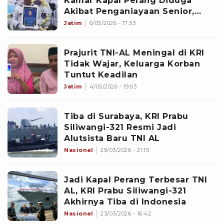
Kamar Kapal Perang Diduga
Akibat Penganiayaan Senior,
Koarmada I Buka Suara
Jatim
6/05/2026 - 17:33
Prajurit TNI-AL Meningal di KRI
Tidak Wajar, Keluarga Korban
Tuntut Keadilan
Jatim
4/05/2026 - 19:03
Tiba di Surabaya, KRI Prabu
Siliwangi-321 Resmi Jadi
Alutsista Baru TNI AL
Nasional
29/03/2026 - 21:15
Jadi Kapal Perang Terbesar TNI
AL, KRI Prabu Siliwangi-321
Akhirnya Tiba di Indonesia
Nasional
23/03/2026 - 16:42