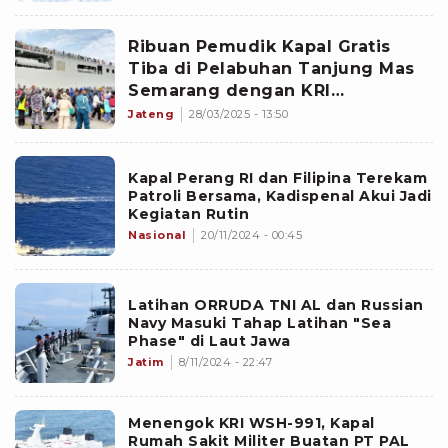
Ribuan Pemudik Kapal Gratis
Tiba di Pelabuhan Tanjung Mas
Semarang dengan KRI
Banjarmasin
Jateng
28/03/2025 - 13:50
Kapal Perang RI dan Filipina Terekam
Patroli Bersama, Kadispenal Akui Jadi
Kegiatan Rutin
Nasional
20/11/2024 - 00:45
Latihan ORRUDA TNI AL dan Russian
Navy Masuki Tahap Latihan "Sea
Phase" di Laut Jawa
Jatim
8/11/2024 - 22:47
Menengok KRI WSH-991, Kapal
Rumah Sakit Militer Buatan PT PAL