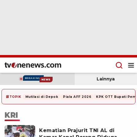
Lainnya
BREAKING
NEWS
#
TOPIK
Mutilasi di Depok
Piala AFF 2026
KPK OTT Bupati Pem
KRI
Kematian Prajurit TNI AL di