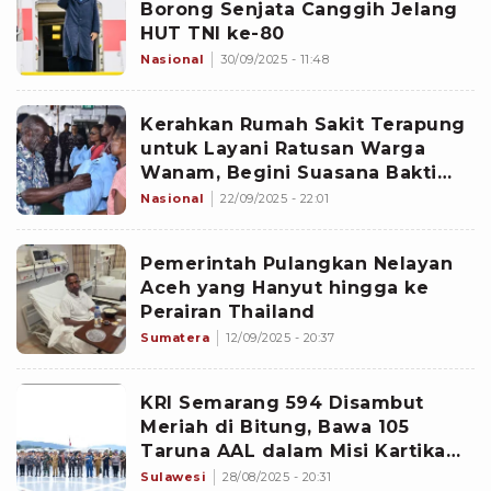
Borong Senjata Canggih Jelang
HUT TNI ke-80
Nasional
30/09/2025 - 11:48
Kerahkan Rumah Sakit Terapung
untuk Layani Ratusan Warga
Wanam, Begini Suasana Bakti
Sosial Kemhan di Merauke
Nasional
22/09/2025 - 22:01
Pemerintah Pulangkan Nelayan
Aceh yang Hanyut hingga ke
Perairan Thailand
Sumatera
12/09/2025 - 20:37
KRI Semarang 594 Disambut
Meriah di Bitung, Bawa 105
Taruna AAL dalam Misi Kartika
Jala Krida 2025
Sulawesi
28/08/2025 - 20:31