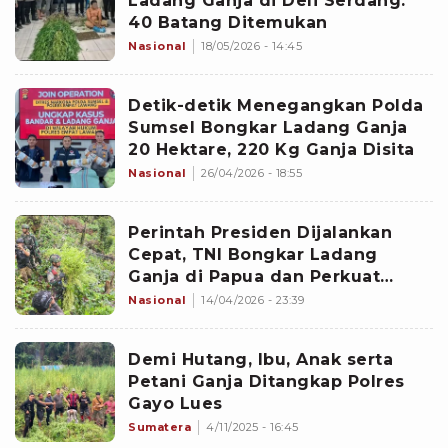
Ladang Ganja di Deli Serdang:
40 Batang Ditemukan
Nasional
18/05/2026 - 14:45
Detik-detik Menegangkan Polda
Sumsel Bongkar Ladang Ganja
20 Hektare, 220 Kg Ganja Disita
Nasional
26/04/2026 - 18:55
Perintah Presiden Dijalankan
Cepat, TNI Bongkar Ladang
Ganja di Papua dan Perkuat
Komitmen Berantas Narkoba
Nasional
14/04/2026 - 23:39
Demi Hutang, Ibu, Anak serta
Petani Ganja Ditangkap Polres
Gayo Lues
Sumatera
4/11/2025 - 16:45