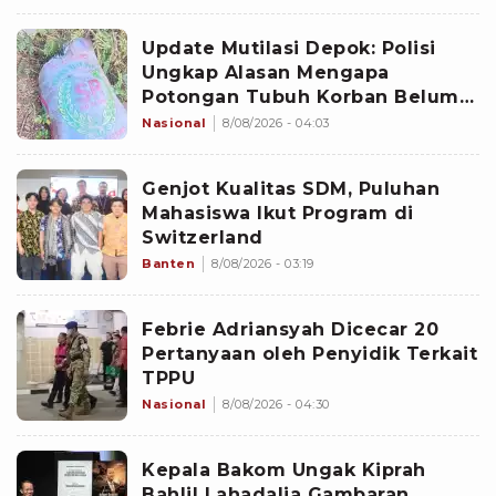
Update Mutilasi Depok: Polisi
Ungkap Alasan Mengapa
Potongan Tubuh Korban Belum
Juga Ditemukan
Nasional
8/08/2026 - 04:03
Genjot Kualitas SDM, Puluhan
Mahasiswa Ikut Program di
Switzerland
Banten
8/08/2026 - 03:19
Febrie Adriansyah Dicecar 20
Pertanyaan oleh Penyidik Terkait
TPPU
Nasional
8/08/2026 - 04:30
Kepala Bakom Ungak Kiprah
Bahlil Lahadalia Gambaran