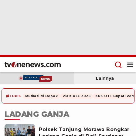
Lainnya
BREAKING
NEWS
#
TOPIK
Mutilasi di Depok
Piala AFF 2026
KPK OTT Bupati Pem
LADANG GANJA
Polsek Tanjung Morawa Bongkar