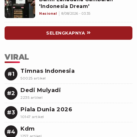
'Indonesia Dream'
Nasional
8/08/2026 - 03:35
SELENGKAPNYA
VIRAL
Timnas Indonesia
#1
50025 artikel
Dedi Mulyadi
#2
2235 artikel
Piala Dunia 2026
#3
10147 artikel
Kdm
#4
1257 artikel