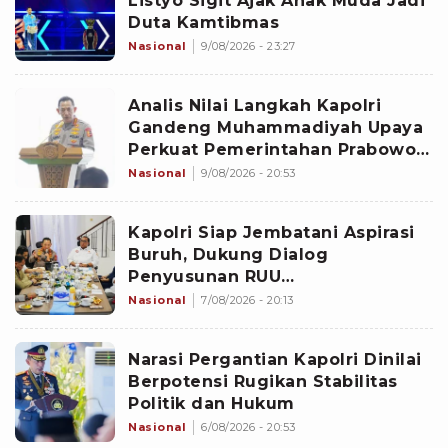
Listyo Sigit Ajak Anak Muda Jadi
Duta Kamtibmas
Nasional
9/08/2026 - 23:27
Analis Nilai Langkah Kapolri
Gandeng Muhammadiyah Upaya
Perkuat Pemerintahan Prabowo-
Gibran
Nasional
9/08/2026 - 20:53
Kapolri Siap Jembatani Aspirasi
Buruh, Dukung Dialog
Penyusunan RUU
Ketenagakerjaan dengan DPR
Nasional
7/08/2026 - 20:13
Narasi Pergantian Kapolri Dinilai
Berpotensi Rugikan Stabilitas
Politik dan Hukum
Nasional
6/08/2026 - 20:53