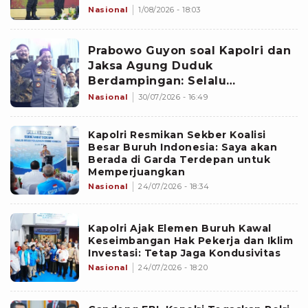
Nasional
1/08/2026 - 18:03
Prabowo Guyon soal Kapolri dan
Jaksa Agung Duduk
Berdampingan: Selalu
Berdekatan
Nasional
30/07/2026 - 16:49
Kapolri Resmikan Sekber Koalisi
Besar Buruh Indonesia: Saya akan
Berada di Garda Terdepan untuk
Memperjuangkan
Nasional
24/07/2026 - 18:34
Kapolri Ajak Elemen Buruh Kawal
Keseimbangan Hak Pekerja dan Iklim
Investasi: Tetap Jaga Kondusivitas
Nasional
24/07/2026 - 18:20