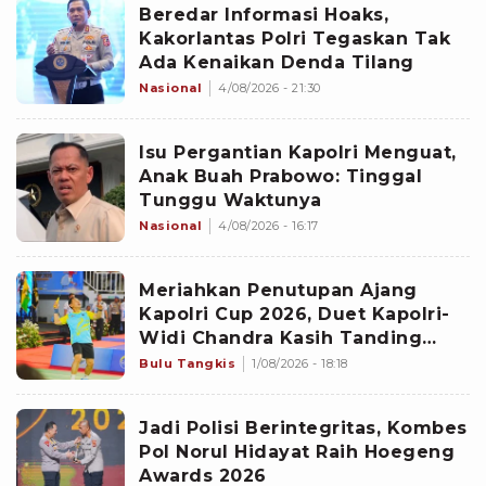
Beredar Informasi Hoaks,
Kakorlantas Polri Tegaskan Tak
Ada Kenaikan Denda Tilang
Nasional
4/08/2026 - 21:30
Isu Pergantian Kapolri Menguat,
Anak Buah Prabowo: Tinggal
Tunggu Waktunya
Nasional
4/08/2026 - 16:17
Meriahkan Penutupan Ajang
Kapolri Cup 2026, Duet Kapolri-
Widi Chandra Kasih Tanding
Lawan Pasangan Bahlil-
Bulu Tangkis
1/08/2026 - 18:18
Muhammad
Jadi Polisi Berintegritas, Kombes
Pol Norul Hidayat Raih Hoegeng
Awards 2026