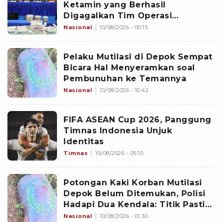
Ketamin yang Berhasil
Digagalkan Tim Operasi
Gabungan di Perairan Natuna
Nasional
10/08/2026 - 00:15
Pelaku Mutilasi di Depok Sempat
Bicara Hal Menyeramkan soal
Pembunuhan ke Temannya
Nasional
10/08/2026 - 10:42
FIFA ASEAN Cup 2026, Panggung
Timnas Indonesia Unjuk
Identitas
Timnas
10/08/2026 - 05:10
Potongan Kaki Korban Mutilasi
Depok Belum Ditemukan, Polisi
Hadapi Dua Kendala: Titik Pasti
Tersangka Membuangnya dan
Nasional
10/08/2026 - 01:30