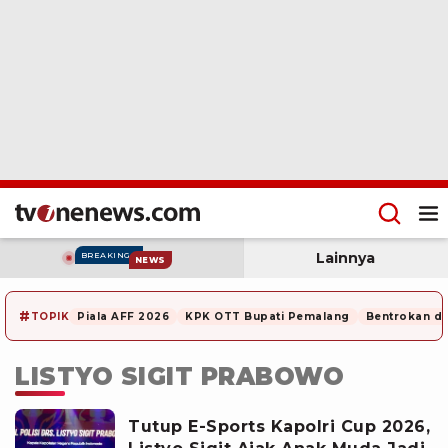
Lainnya
BREAKING
NEWS
#
TOPIK
Piala AFF 2026
KPK OTT Bupati Pemalang
Bentrokan di
LISTYO SIGIT PRABOWO
Tutup E-Sports Kapolri Cup 2026,