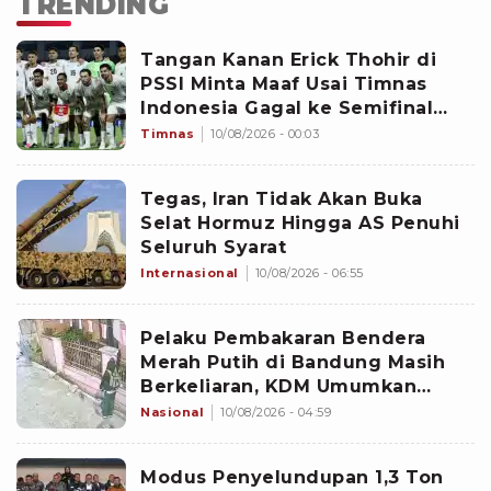
TRENDING
Tangan Kanan Erick Thohir di
PSSI Minta Maaf Usai Timnas
Indonesia Gagal ke Semifinal
Piala AFF 2026: Jangan Hujat
Timnas
10/08/2026 - 00:03
Pemain
Tegas, Iran Tidak Akan Buka
Selat Hormuz Hingga AS Penuhi
Seluruh Syarat
Internasional
10/08/2026 - 06:55
Pelaku Pembakaran Bendera
Merah Putih di Bandung Masih
Berkeliaran, KDM Umumkan
Sayembara Berhadiah
Nasional
10/08/2026 - 04:59
Modus Penyelundupan 1,3 Ton