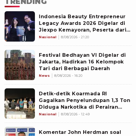
TRENDING
Indonesia Beauty Entrepreneur
Legacy Awards 2026 Digelar di
Jiexpo Kemayoran, Peserta dari
4 Negara Adu Karya PMU
Nasional
8/08/2026 - 21:20
Festival Bedhayan VI Digelar di
Jakarta, Hadirkan 16 Kelompok
Tari dari Berbagai Daerah
News
8/08/2026 - 16:20
Detik-detik Koarmada RI
Gagalkan Penyelundupan 1,3 Ton
Diduga Narkotika di Perairan
Bintan
Nasional
8/08/2026 - 12:49
Komentar John Herdman soal