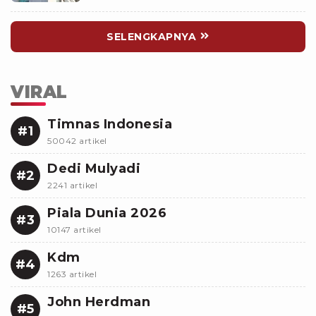
SELENGKAPNYA
VIRAL
Timnas Indonesia
#1
50042 artikel
Dedi Mulyadi
#2
2241 artikel
Piala Dunia 2026
#3
10147 artikel
Kdm
#4
1263 artikel
John Herdman
#5