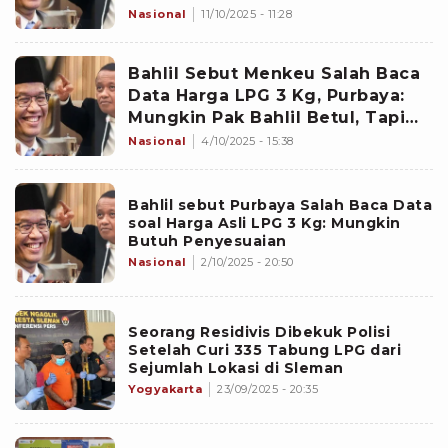
Langkah Tegas
Nasional
11/10/2025 - 11:28
Bahlil Sebut Menkeu Salah Baca
Data Harga LPG 3 Kg, Purbaya:
Mungkin Pak Bahlil Betul, Tapi
Kita Lihat Nanti
Nasional
4/10/2025 - 15:38
Bahlil sebut Purbaya Salah Baca Data
soal Harga Asli LPG 3 Kg: Mungkin
Butuh Penyesuaian
Nasional
2/10/2025 - 20:50
Seorang Residivis Dibekuk Polisi
Setelah Curi 335 Tabung LPG dari
Sejumlah Lokasi di Sleman
Yogyakarta
23/09/2025 - 20:35