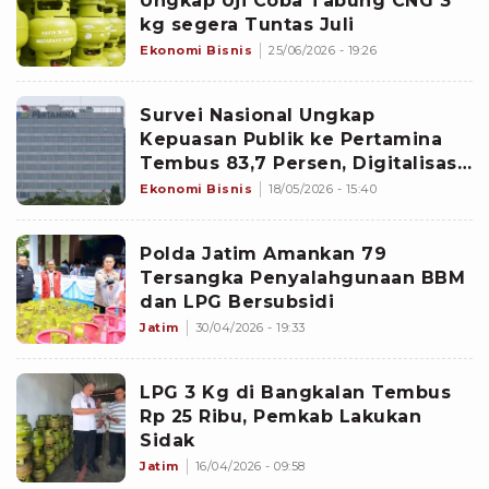
Ungkap Uji Coba Tabung CNG 3
kg segera Tuntas Juli
Ekonomi Bisnis
25/06/2026 - 19:26
Survei Nasional Ungkap
Kepuasan Publik ke Pertamina
Tembus 83,7 Persen, Digitalisasi
hingga SPBU Jadi Sorotan
Ekonomi Bisnis
18/05/2026 - 15:40
Polda Jatim Amankan 79
Tersangka Penyalahgunaan BBM
dan LPG Bersubsidi
Jatim
30/04/2026 - 19:33
LPG 3 Kg di Bangkalan Tembus
Rp 25 Ribu, Pemkab Lakukan
Sidak
Jatim
16/04/2026 - 09:58