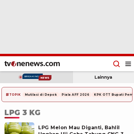
Lainnya
BREAKING
NEWS
#
TOPIK
Mutilasi di Depok
Piala AFF 2026
KPK OTT Bupati Pem
LPG 3 KG
LPG Melon Mau Diganti, Bahlil