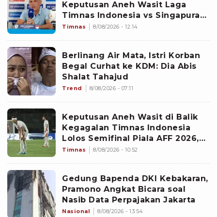
Keputusan Aneh Wasit Laga
Timnas Indonesia vs Singapura
di Piala AFF 2026: Percuma
Timnas
8/08/2026 - 12:14
Bahas Itu
Berlinang Air Mata, Istri Korban
Begal Curhat ke KDM: Dia Abis
Shalat Tahajud
Trend
8/08/2026 - 07:11
Keputusan Aneh Wasit di Balik
Kegagalan Timnas Indonesia
Lolos Semifinal Piala AFF 2026,
Untungkan Singapura dan
Timnas
8/08/2026 - 10:52
Rugikan Garuda
Gedung Bapenda DKI Kebakaran,
Pramono Angkat Bicara soal
Nasib Data Perpajakan Jakarta
Nasional
8/08/2026 - 13:54