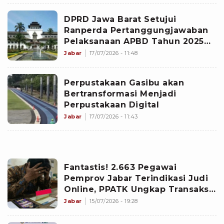
DPRD Jawa Barat Setujui
Ranperda Pertanggungjawaban
Pelaksanaan APBD Tahun 2025
Menjadi Perda
Jabar
17/07/2026 - 11:48
Perpustakaan Gasibu akan
Bertransformasi Menjadi
Perpustakaan Digital
Jabar
17/07/2026 - 11:43
Fantastis! 2.663 Pegawai
Pemprov Jabar Terindikasi Judi
Online, PPATK Ungkap Transaksi
Fantastis Rp14 Miliar
Jabar
15/07/2026 - 19:28