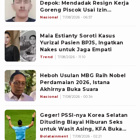
Depok: Mendadak Resign Kerja
Goreng Piscok Usai Izin
Interview di Mal
Nasional
7/08/2026 - 06:57
Maia Estianty Soroti Kasus
Yurizal Pasien BPJS, Ingatkan
Nakes untuk Jaga Empati
Trend
7/08/2026 - 11:10
Heboh Usulan MBG Raih Nobel
Perdamaian 2026, Istana
Akhirnya Buka Suara
Nasional
7/08/2026 - 00:34
Geger! PSSI-nya Korea Selatan
Dituding Biayai Hiburan Seks
untuk Wasit Asing, KFA Buka
Suara
Bolatainment
7/08/2026 - 02:21