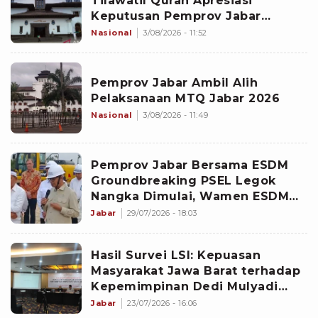
Tilawatil Quran Apresiasi
Keputusan Pemprov Jabar
Selenggarakan Langsung MTQ
Nasional
3/08/2026 - 11:52
Jabar
Pemprov Jabar Ambil Alih
Pelaksanaan MTQ Jabar 2026
Nasional
3/08/2026 - 11:49
Pemprov Jabar Bersama ESDM
Groundbreaking PSEL Legok
Nangka Dimulai, Wamen ESDM
Targetkan Beroperasi pada 2029
Jabar
29/07/2026 - 18:03
Hasil Survei LSI: Kepuasan
Masyarakat Jawa Barat terhadap
Kepemimpinan Dedi Mulyadi
Capai 95 Persen
Jabar
23/07/2026 - 16:06