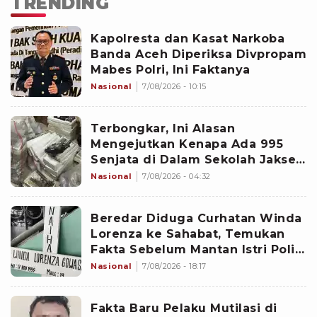
TRENDING
Kapolresta dan Kasat Narkoba
Banda Aceh Diperiksa Divpropam
Mabes Polri, Ini Faktanya
Nasional
7/08/2026 - 10:15
Terbongkar, Ini Alasan
Mengejutkan Kenapa Ada 995
Senjata di Dalam Sekolah Jaksel
Sejak 2020
Nasional
7/08/2026 - 04:32
Beredar Diduga Curhatan Winda
Lorenza ke Sahabat, Temukan
Fakta Sebelum Mantan Istri Polisi
di Medan Tewas
Nasional
7/08/2026 - 18:17
Fakta Baru Pelaku Mutilasi di