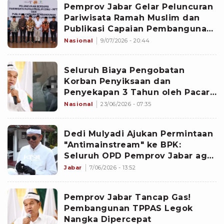
Pemprov Jabar Gelar Peluncuran
Pariwisata Ramah Muslim dan
Publikasi Capaian Pembangunan
Kepariwisataan
Nasional
9/07/2026 - 20:44
Seluruh Biaya Pengobatan
Korban Penyiksaan dan
Penyekapan 3 Tahun oleh Pacar
Ditanggung Pemprov Jabar
Nasional
23/06/2026 - 07:35
Dedi Mulyadi Ajukan Permintaan
"Antimainstream" ke BPK:
Seluruh OPD Pemprov Jabar agar
Diperiksa
Jabar
7/06/2026 - 13:52
Pemprov Jabar Tancap Gas!
Pembangunan TPPAS Legok
Nangka Dipercepat