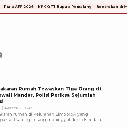
Piala AFF 2026
KPK OTT Bupati Pemalang
Bentrokan di 
R
akaran Rumah Tewaskan Tiga Orang di
ewali Mandar, Polisi Periksa Sejumlah
si
s
4/08/2026 - 06:43
karan rumah di Kelurahan LimboroÂ yang
akibatkan tiga orang meninggal dunia kini dalam
alaman penyidikan Kepolisian ResorÂ Polewali