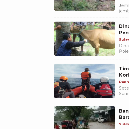
Jemb
jemb
keca
dihu
Din
Pen
Sula
Dina
Pole
mela
jemb
Tim
Kor
Daer
Sete
Sunr
gabu
Kemu
Ban
Bar
Sula