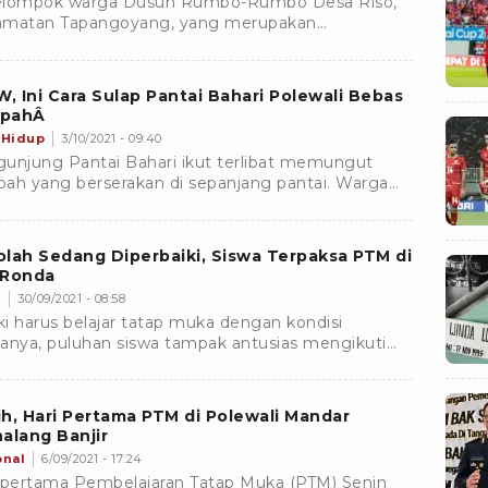
elompok warga Dusun Rumbo-Rumbo Desa Riso,
amatan Tapangoyang, yang merupakan
ukung salah satu kandidat calon kepala desa,
kukan pemblokiran jalan penghubung antar dusun.
 Ini Cara Sulap Pantai Bahari Polewali Bebas
pahÂ
 Hidup
3/10/2021 - 09:40
unjung Pantai Bahari ikut terlibat memungut
ah yang berserakan di sepanjang pantai. Warga
 diedukasi untuk memisahkan sampah plastik dan
ah organik.
lah Sedang Diperbaiki, Siswa Terpaksa PTM di
 Ronda
s
30/09/2021 - 08:58
i harus belajar tatap muka dengan kondisi
anya, puluhan siswa tampak antusias mengikuti
ap mata pelajaran yang diberikan oleh guru mereka.
h, Hari Pertama PTM di Polewali Mandar
alang Banjir
onal
6/09/2021 - 17:24
 pertama Pembelajaran Tatap Muka (PTM) Senin