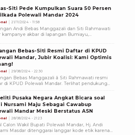
ar, Sulawesi Barat.
as-Siti Pede Kumpulkan Suara 50 Persen
Pilkada Polewali Mandar 2024
onal
21/11/2024 - 11:58
ngan Andi Bebas Manggazali dan Siti Rahmawati
r kampanye akbar di lapangan Bumiayu,
mulyo, Polewali Mandar, yang dihadiri sekitar 30
 orang.
angan Bebas-Siti Resmi Daftar di KPUD
ewali Mandar, Jubir Koalisi: Kami Optimis
ang!
onal
29/08/2024 - 22:30
ngan Bebas Manggazali â Siti Rahmawati resmi
ar di KPUD Polewali Mandar. Terlihat pendukung
gi pendaftaran pasangan populer di masyarakat
man.
eliti Pusaka Negara Angkat Bicara soal
i Nursami Maju Sebagai Cawabup
ewali Mandar Meski Berstatus ASN
onal
28/08/2024 - 21:23
l Calon Wakil Bupati Polewali Mandar, Hj. Andi
ami Masdar ditenggarai langgar kode etik karena