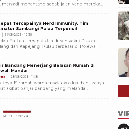
), menjadi menantang sebab jalan yang mereka
i banjir terjebak luapan sungai
cepat Tercapainya Herd Immunity, Tim
inator Sambangi Pulau Terpencil
s
31/08/2021 - 10:39
ulau Battoa terdapat dua dusun yakni Dusun
ang dan Kapejang. Pulau terbesar di Polewali
ar ini dihuni sebanyak kurang lebih 316 kepala
arga.
jir Bandang Menerjang Belasan Rumah di
ewali Mandar
onal
28/08/2021 - 11:18
kitnya 15 rumah warga rusak dan dua diantaranya
ut akibat banjar bandang yang melanda
matan Tapango, Kabupaten Polewali Mandar
VI
Muat Lainnya...