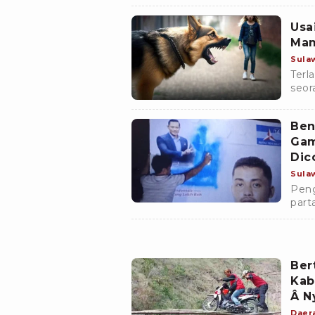
bers
parta
Usa
Mam
Sula
Terl
seor
meni
Ben
Gam
Dic
Sula
Peng
part
Mata
Dem
Ber
Kab
Â N
Daer