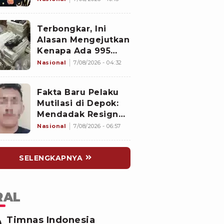
Divpropam Mabes
Polri, Ini Faktanya
Terbongkar, Ini
Alasan Mengejutkan
Kenapa Ada 995
Senjata di Dalam
Nasional
7/08/2026 - 04:32
Sekolah Jaksel
Sejak 2020
Fakta Baru Pelaku
Mutilasi di Depok:
Mendadak Resign
Kerja Goreng Piscok
Nasional
7/08/2026 - 06:57
Usai Izin Interview
di Mal
SELENGKAPNYA
RAL
Timnas Indonesia