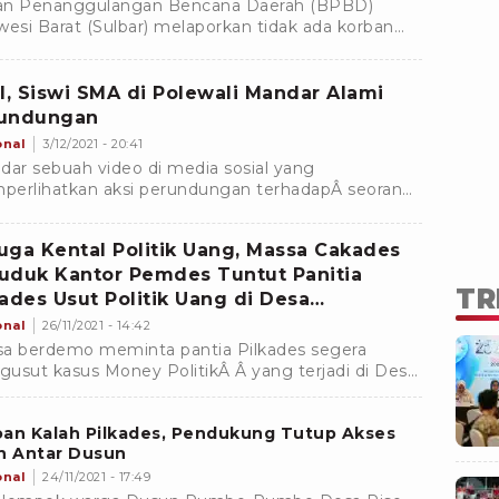
an Penanggulangan Bencana Daerah (BPBD)
wesi Barat (Sulbar) melaporkan tidak ada korban
 dalam bencana banjir yang melanda tiga
paten di provinsi
al, Siswi SMA di Polewali Mandar Alami
undungan
onal
3/12/2021 - 20:41
dar sebuah video di media sosial yang
erlihatkan aksi perundungan terhadapÂ seorang
i dari salah satu Sekolah Menengah Atas (SMA) di
paten Polewali Mandar, Sulawesi Barat.
uga Kental Politik Uang, Massa Cakades
uduk Kantor Pemdes Tuntut Panitia
TR
kades Usut Politik Uang di Desa
ampanua
onal
26/11/2021 - 14:42
a berdemo meminta pantia Pilkades segera
usut kasus Money PolitikÂ Â yang terjadi di Desa
panua pada Pilkades serentak lalu oleh salah satu
n.
oan Kalah Pilkades, Pendukung Tutup Akses
n Antar Dusun
onal
24/11/2021 - 17:49