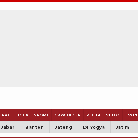
ERAH
BOLA
SPORT
GAYA HIDUP
RELIGI
VIDEO
TVON
Jabar
Banten
Jateng
DI Yogya
Jatim