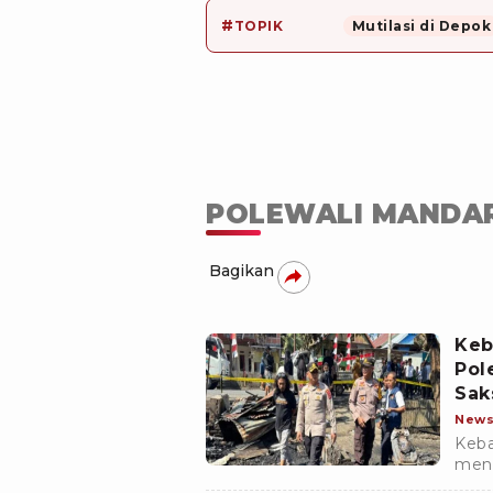
#
TOPIK
Mutilasi di Depok
POLEWALI MANDA
Bagikan
Keb
Pol
Sak
New
Keba
meng
pend