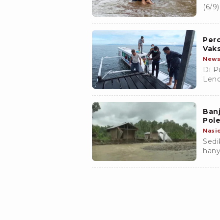
(6/9
lalu
Per
Vaks
New
Di P
Lend
Mand
kelu
Ban
Pol
Nasi
Sedi
hany
Keca