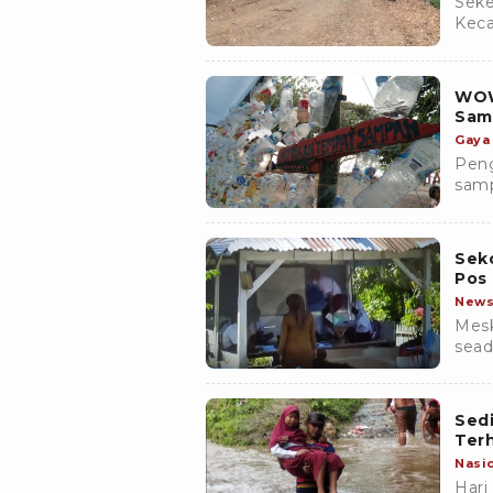
Sek
Kec
pend
mela
WOW,
Sam
Gaya
Peng
samp
juga
samp
Seko
Pos
New
Mesk
sead
seti
Sedi
Terh
Nasi
Hari