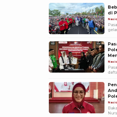
Mand
Beb
di 
Nasi
Pasa
gela
Wono
ribu
Pas
Pol
Men
Nasi
Pasa
daft
irin
Pol
Pen
And
Pol
Nasi
Baka
Nurs