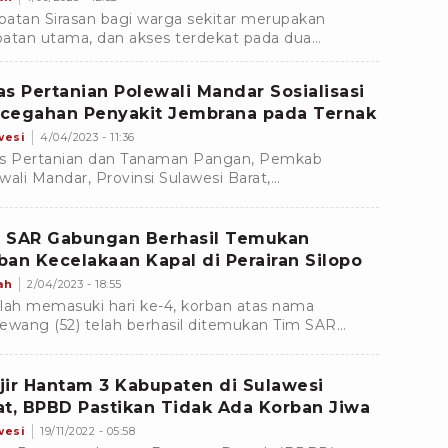
atan Sirasan bagi warga sekitar merupakan
atan utama, dan akses terdekat pada dua
matan di Pinrang dan Tana Toraja. Desa terdekat
ni 100an jiwa
as Pertanian Polewali Mandar Sosialisasi
cegahan Penyakit Jembrana pada Ternak
wesi
4/04/2023 - 11:36
s Pertanian dan Tanaman Pangan, Pemkab
wali Mandar, Provinsi Sulawesi Barat,
ksanakan sosialisasi pencegahan penyakit
rana dan PMK pada hewan.
 SAR Gabungan Berhasil Temukan
ban Kecelakaan Kapal di Perairan Silopo
ah
2/04/2023 - 18:55
lah memasuki hari ke-4, korban atas nama
ewang (52) telah berhasil ditemukan Tim SAR
ngan dengan keadaan meninggal dunia.
dian, dari siaran pers
jir Hantam 3 Kabupaten di Sulawesi
at, BPBD Pastikan Tidak Ada Korban Jiwa
wesi
19/11/2022 - 05:58