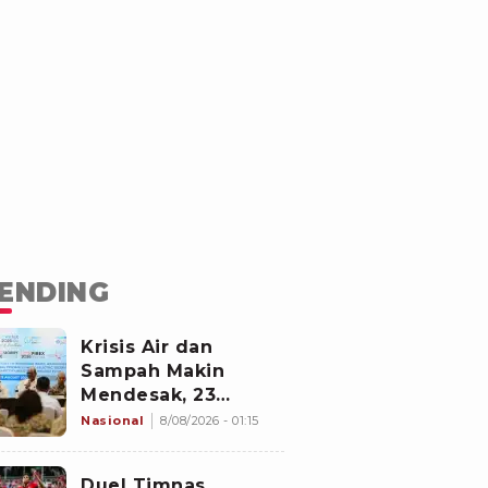
ENDING
Krisis Air dan
Sampah Makin
Mendesak, 23
Negara Berkumpul
Nasional
8/08/2026 - 01:15
di Jakarta Bawa
Solusi
Duel Timnas