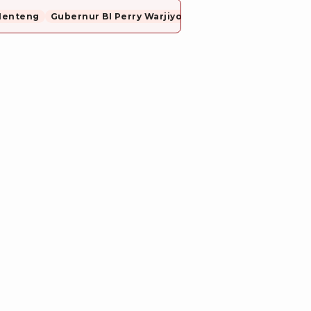
Menteng
Gubernur BI Perry Warjiyo Mundur