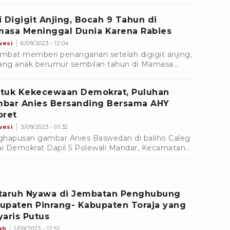
tatus ASN saat terima rekomendasi sejumlah
i.
i Digigit Anjing, Bocah 9 Tahun di
asa Meninggal Dunia Karena Rabies
wesi
6/09/2023 - 12:04
ambat memberi penanganan setelah digigit anjing,
ang anak berumur sembilan tahun di Mamasa
nggal dunia dan diduga terkena penyakit rabies.
tuk Kekecewaan Demokrat, Puluhan
bar Anies Bersanding Bersama AHY
oret
wesi
3/09/2023 - 01:32
hapusan gambar Anies Baswedan di baliho Caleg
ai Demokrat Dapil 5 Polewali Mandar, Kecamatan
kali, sebagai bentuk kekecewaan kader partai
okrat
taruh Nyawa di Jembatan Penghubung
upaten Pinrang- Kabupaten Toraja yang
yaris Putus
ah
1/09/2023 - 12:52