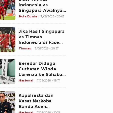
Indonesia vs
Singapura Awalnya
Bukan di Stadion
Bola Dunia
7/08/2026 - 20:07
Jalan Besar
Jika Hasil Singapura
vs Timnas
Indonesia di Fase
Grup Piala AFF 2026
Timnas
7/08/2026 - 20:57
Imbang, Apa yang
akan Terjadi?
Beredar Diduga
Curhatan Winda
Lorenza ke Sahabat,
Temukan Fakta
Nasional
7/08/2026 - 18:17
Sebelum Mantan
Istri Polisi di Medan
Kapolresta dan
Tewas
Kasat Narkoba
Banda Aceh
Diperiksa
Nasional
7/08/2026 - 10:15