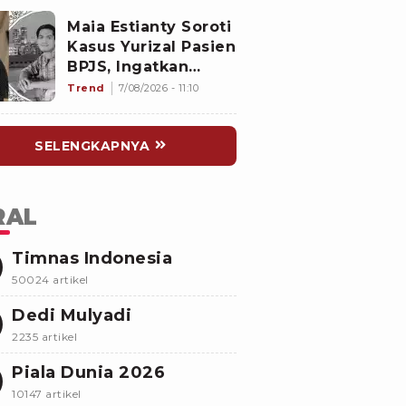
di Mal
Maia Estianty Soroti
Kasus Yurizal Pasien
BPJS, Ingatkan
Nakes untuk Jaga
Trend
7/08/2026 - 11:10
Empati
SELENGKAPNYA
RAL
Timnas Indonesia
50024 artikel
Dedi Mulyadi
2235 artikel
Piala Dunia 2026
10147 artikel