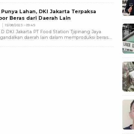
gai tersangka dalam kasus penjualan beras
san.
 Punya Lahan, DKI Jakarta Terpaksa
por Beras dari Daerah Lain
s
15/08/2023 - 09:45
 DKI Jakarta PT Food Station Tjipinang Jaya
andalkan daerah lain dalam memproduksi beras.
ni terjadi lantaran tidak adanya lahan di ibu kota.
k