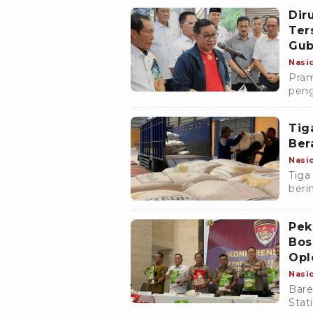
Jaka
Dir
Ter
Gub
Nasi
Pram
peng
Tjip
ters
Tig
Ber
Nasi
Tiga
beri
kasu
atau
Pek
Bos
Opl
Nasi
Bare
Stat