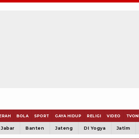
ERAH
BOLA
SPORT
GAYA HIDUP
RELIGI
VIDEO
TVON
Jabar
Banten
Jateng
DI Yogya
Jatim