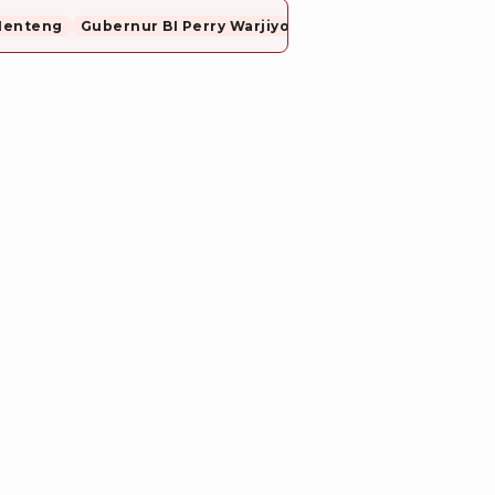
Menteng
Gubernur BI Perry Warjiyo Mundur