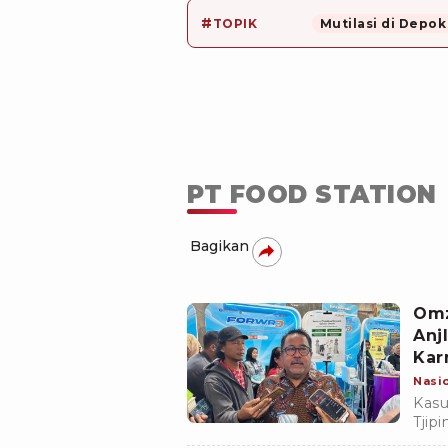
#
TOPIK
Mutilasi di Depok
PT FOOD STATION
Bagikan
Omz
Anj
Kar
Nasi
Kasu
Tjip
perd