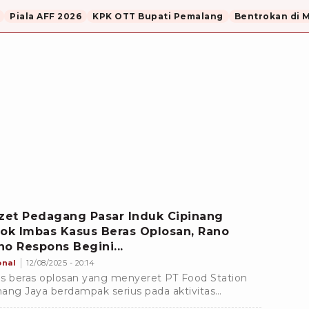
Piala AFF 2026
KPK OTT Bupati Pemalang
Bentrokan di 
et Pedagang Pasar Induk Cipinang
lok Imbas Kasus Beras Oplosan, Rano
no Respons Begini...
onal
12/08/2025 - 20:14
s beras oplosan yang menyeret PT Food Station
inang Jaya berdampak serius pada aktivitas
agangan di Pasar Induk Beras Cipinang (PIBC),