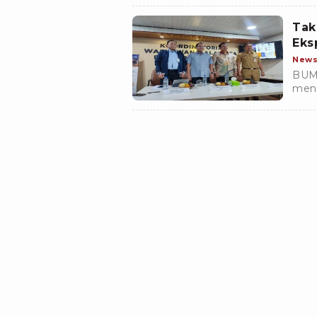
seba
oplo
Tak
Eks
New
BUMD
meng
Hal i
Dire