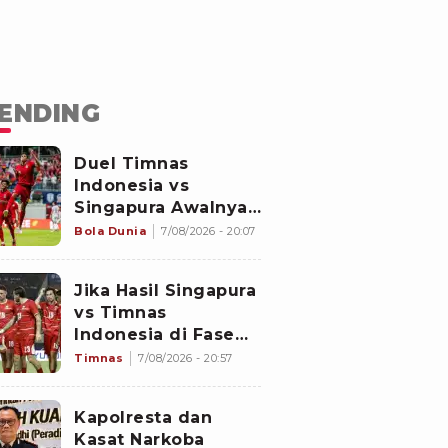
ENDING
Duel Timnas
Indonesia vs
Singapura Awalnya
Bukan di Stadion
Bola Dunia
7/08/2026 - 20:07
Jalan Besar
Jika Hasil Singapura
vs Timnas
Indonesia di Fase
Grup Piala AFF 2026
Timnas
7/08/2026 - 20:57
Imbang, Apa yang
akan Terjadi?
Kapolresta dan
Kasat Narkoba