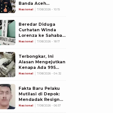
Banda Aceh
Diperiksa
Nasional
7/08/2026 - 10:15
Divpropam Mabes
Polri, Ini Faktanya
Beredar Diduga
Curhatan Winda
Lorenza ke Sahabat,
Temukan Fakta
Nasional
7/08/2026 - 18:17
Sebelum Mantan
Istri Polisi di Medan
Terbongkar, Ini
Tewas
Alasan Mengejutkan
Kenapa Ada 995
Senjata di Dalam
Nasional
7/08/2026 - 04:32
Sekolah Jaksel
Sejak 2020
Fakta Baru Pelaku
Mutilasi di Depok:
Mendadak Resign
Kerja Goreng Piscok
Nasional
7/08/2026 - 06:57
Usai Izin Interview