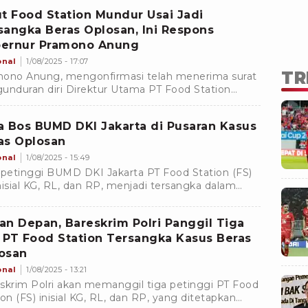
rta Timur.
ut Food Station Mundur Usai Jadi
sangka Beras Oplosan, Ini Respons
ernur Pramono Anung
onal
1/08/2025 - 17:07
TR
ono Anung, mengonfirmasi telah menerima surat
unduran diri Direktur Utama PT Food Station
inang Jaya, karyawan Gunarso, yang menjadi
angka.
a Bos BUMD DKI Jakarta di Pusaran Kasus
as Oplosan
onal
1/08/2025 - 15:49
 petinggi BUMD DKI Jakarta PT Food Station (FS)
nisial KG, RL, dan RP, menjadi tersangka dalam
s penjualan beras tidak sesuai standar mutu SNI
 beras oplosan.
an Depan, Bareskrim Polri Panggil Tiga
 PT Food Station Tersangka Kasus Beras
osan
onal
1/08/2025 - 13:21
skrim Polri akan memanggil tiga petinggi PT Food
ion (FS) inisial KG, RL, dan RP, yang ditetapkan