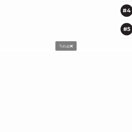
#4
#5
Tutup