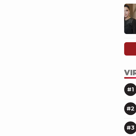
VI
#1
#2
#3