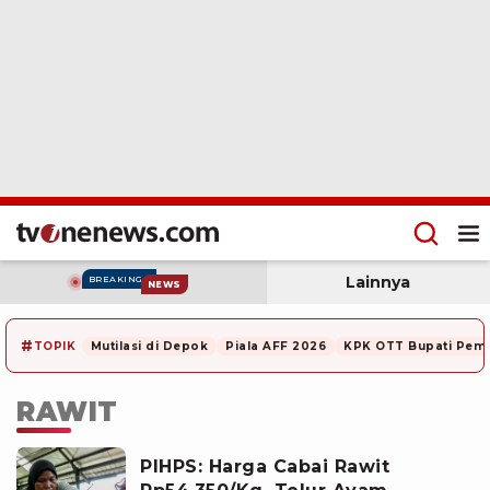
Lainnya
BREAKING
NEWS
#
TOPIK
Mutilasi di Depok
Piala AFF 2026
KPK OTT Bupati Pem
RAWIT
PIHPS: Harga Cabai Rawit