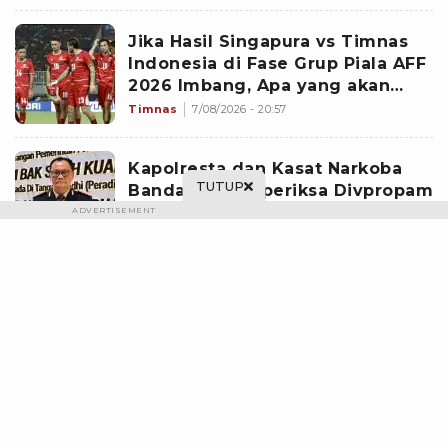
Jika Hasil Singapura vs Timnas
Indonesia di Fase Grup Piala AFF
2026 Imbang, Apa yang akan
Terjadi?
Timnas
7/08/2026 - 20:57
Kapolresta dan Kasat Narkoba
TUTUP
Banda Aceh Diperiksa Divpropam
Mabes Polri, Ini Faktanya
ADVERTISEMENT
Nasional
7/08/2026 - 10:15
Beredar Diduga Curhatan Winda
Lorenza ke Sahabat, Temukan
Fakta Sebelum Mantan Istri Polisi
di Medan Tewas
Nasional
7/08/2026 - 18:17
Terbongkar, Ini Alasan
Mengejutkan Kenapa Ada 995