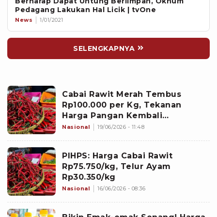
Berharap Dapat Untung Berlimpah, Oknum
Pedagang Lakukan Hal Licik | tvOne
News
1/01/2021
SELENGKAPNYA
Cabai Rawit Merah Tembus
Rp100.000 per Kg, Tekanan
Harga Pangan Kembali
Menggigit
Nasional
19/06/2026 - 11:48
PIHPS: Harga Cabai Rawit
Rp75.750/kg, Telur Ayam
Rp30.350/kg
Nasional
16/06/2026 - 08:36