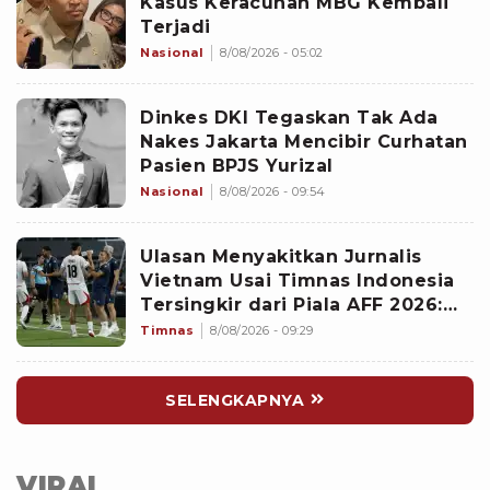
Kasus Keracunan MBG Kembali
Terjadi
Nasional
8/08/2026 - 05:02
Dinkes DKI Tegaskan Tak Ada
Nakes Jakarta Mencibir Curhatan
Pasien BPJS Yurizal
Nasional
8/08/2026 - 09:54
Ulasan Menyakitkan Jurnalis
Vietnam Usai Timnas Indonesia
Tersingkir dari Piala AFF 2026:
Memalukan!
Timnas
8/08/2026 - 09:29
SELENGKAPNYA
VIRAL