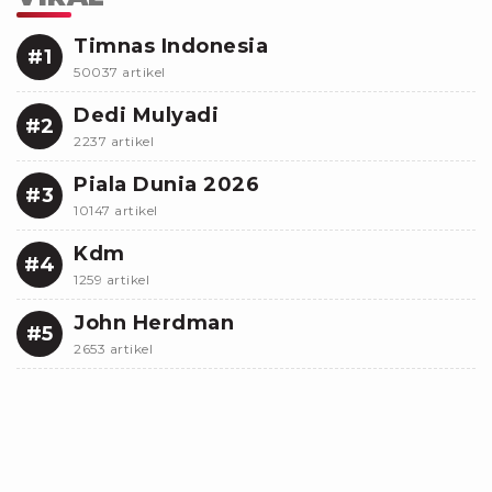
Timnas Indonesia
#1
50037 artikel
Dedi Mulyadi
#2
2237 artikel
Piala Dunia 2026
#3
10147 artikel
Kdm
#4
1259 artikel
John Herdman
#5
2653 artikel