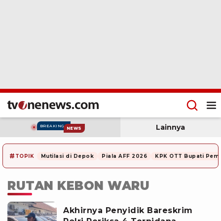
Lainnya
BREAKING
NEWS
#
TOPIK
Mutilasi di Depok
Piala AFF 2026
KPK OTT Bupati Pem
RUTAN KEBON WARU
Akhirnya Penyidik Bareskrim