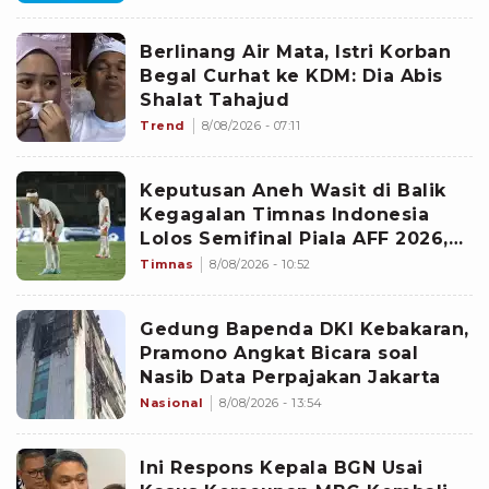
Bahas Itu
Berlinang Air Mata, Istri Korban
Begal Curhat ke KDM: Dia Abis
Shalat Tahajud
Trend
8/08/2026 - 07:11
Keputusan Aneh Wasit di Balik
Kegagalan Timnas Indonesia
Lolos Semifinal Piala AFF 2026,
Untungkan Singapura dan
Timnas
8/08/2026 - 10:52
Rugikan Garuda
Gedung Bapenda DKI Kebakaran,
Pramono Angkat Bicara soal
Nasib Data Perpajakan Jakarta
Nasional
8/08/2026 - 13:54
Ini Respons Kepala BGN Usai