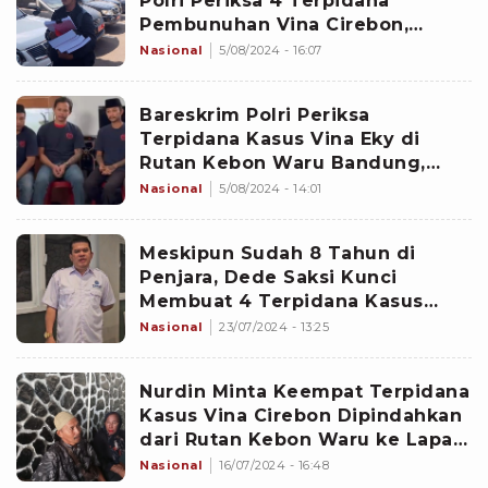
Polri Periksa 4 Terpidana
Pembunuhan Vina Cirebon,
Ternyata Situasi Rutan Kebon
Nasional
5/08/2024 - 16:07
Waru Bandung Begini...
Bareskrim Polri Periksa
Terpidana Kasus Vina Eky di
Rutan Kebon Waru Bandung,
Bakal Ada Kejutan Terbaru Hari
Nasional
5/08/2024 - 14:01
Ini?
Meskipun Sudah 8 Tahun di
Penjara, Dede Saksi Kunci
Membuat 4 Terpidana Kasus
Pembunuhan Vina Cirebon Full
Nasional
23/07/2024 - 13:25
Senyum, Ini Buktinya ..
Nurdin Minta Keempat Terpidana
Kasus Vina Cirebon Dipindahkan
dari Rutan Kebon Waru ke Lapas
Cirebon, Ternyata Ini Alasannya...
Nasional
16/07/2024 - 16:48