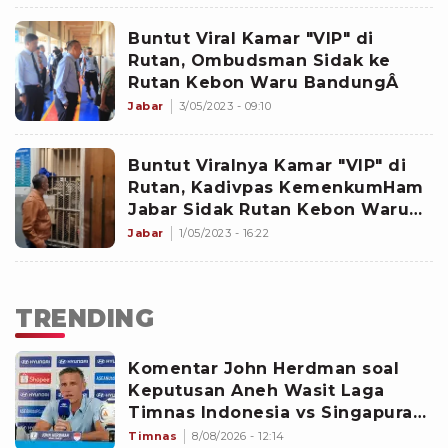
Buntut Viral Kamar "VIP" di
Rutan, Ombudsman Sidak ke
Rutan Kebon Waru BandungÂ
Jabar
3/05/2023 - 09:10
Buntut Viralnya Kamar "VIP" di
Rutan, Kadivpas KemenkumHam
Jabar Sidak Rutan Kebon Waru
Bandung
Jabar
1/05/2023 - 16:22
TRENDING
Komentar John Herdman soal
Keputusan Aneh Wasit Laga
Timnas Indonesia vs Singapura
di Piala AFF 2026: Percuma
Timnas
8/08/2026 - 12:14