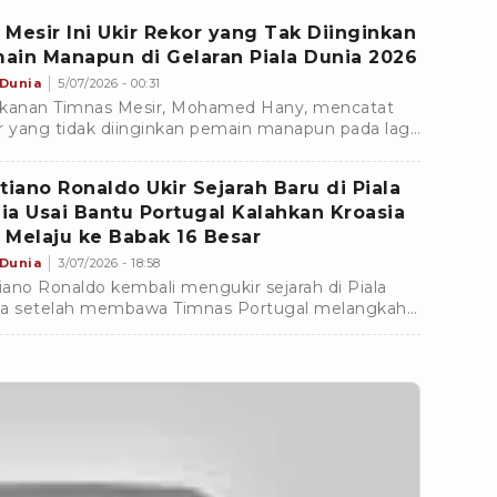
ammad Gobel.
 Mesir Ini Ukir Rekor yang Tak Diinginkan
ain Manapun di Gelaran Piala Dunia 2026
 Dunia
5/07/2026 - 00:31
kanan Timnas Mesir, Mohamed Hany, mencatat
r yang tidak diinginkan pemain manapun pada laga
esar Piala Dunia 2026 kontra Australia Sabtu
/2026).
stiano Ronaldo Ukir Sejarah Baru di Piala
ia Usai Bantu Portugal Kalahkan Kroasia
 Melaju ke Babak 16 Besar
 Dunia
3/07/2026 - 18:58
tiano Ronaldo kembali mengukir sejarah di Piala
a setelah membawa Timnas Portugal melangkah
abak 16 besar edisi 2026.