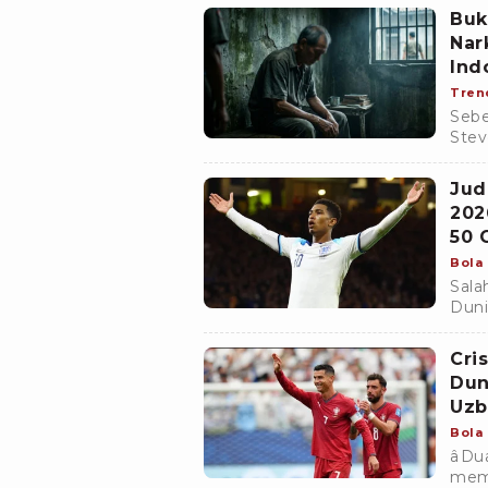
Buk
Nar
Ind
Hu
Tren
Sebe
Stev
diek
huk
Jud
202
50 
Bola
Sala
Duni
seja
Cri
Dun
Uzb
Bola
âD
memb