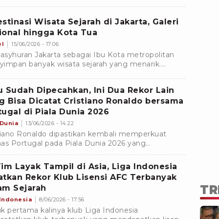
ebut juga mengantarkan CR7 mencatatkan
nya dalam buku sejarah Piala Dunia.
estinasi Wisata Sejarah di Jakarta, Galeri
ional hingga Kota Tua
el
15/06/2026 - 17:06
syhuran Jakarta sebagai Ibu Kota metropolitan
impan banyak wisata sejarah yang menarik.
mlah destinasi wisata sejarah patut dikunjungi saat
da di Jakarta.
u Sudah Dipecahkan, Ini Dua Rekor Lain
g Bisa Dicatat Cristiano Ronaldo bersama
tugal di Piala Dunia 2026
 Dunia
13/06/2026 - 14:22
tiano Ronaldo dipastikan kembali memperkuat
as Portugal pada Piala Dunia 2026 yang
angsung di tiga negara, Amerika Serikat, Kanada,
Meksiko.
Tim Layak Tampil di Asia, Liga Indonesia
atkan Rekor Klub Lisensi AFC Terbanyak
TR
am Sejarah
 Indonesia
8/06/2026 - 17:56
k pertama kalinya klub Liga Indonesia