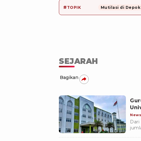
#
TOPIK
Mutilasi di Depok
SEJARAH
Bagikan
Gur
Uni
New
Dari
juml
seki
daer