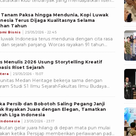
atatkan klub terbanyak yang mendapatkan lisensi
.Â
i Tanam Paksa hingga Mendunia, Kopi Luwak
nesia Terus Dijaga Kualitasnya Selama
uhan Tahun
omi Bisnis
25/05/2026 - 22:45
 luwak Indonesia terus mendunia dengan cita rasa
 dan sejarah panjang. Worcas rayakan 91 tahun
alanan kopi premium nusantara.
s Menulis 2026 Usung Storytelling Kreatif
asis Riset Sejarah
tera
25/05/2026 - 15:07
nitas Medan Heritage bekerja sama dengan
ram Studi S1 Ilmu SejarahFakultas Ilmu Budaya
ersitas Sumatera Utara (USU), Kawan Kesawan, dan
eum Perke
ka Persib dan Bobotoh Saling Pegang Janji
uk Rayakan Juara dengan Elegan, Tamatkan
rah Liga Indonesia
 Indonesia
23/05/2026 - 23:17
kutan gelar juara hilang di depan mata pun mulai
sakan ketika Persijap memberikan perlawanan pada