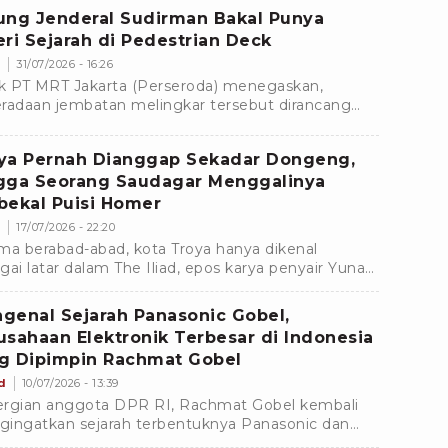
ung Jenderal Sudirman Bakal Punya
eri Sejarah di Pedestrian Deck
s
31/07/2026 - 16:26
k PT MRT Jakarta (Perseroda) menegaskan,
radaan jembatan melingkar tersebut dirancang
k memberikan sudut pandang baru bagi publik
m menikmati ikon bersejarah tersebut.
ya Pernah Dianggap Sekadar Dongeng,
gga Seorang Saudagar Menggalinya
bekal Puisi Homer
s
17/07/2026 - 22:20
ma berabad-abad, kota Troya hanya dikenal
gai latar dalam The Iliad, epos karya penyair Yunani
 Homer yang diperkirakan ditulis sekitar abad ke-8
Â
genal Sejarah Panasonic Gobel,
usahaan Elektronik Terbesar di Indonesia
g Dipimpin Rachmat Gobel
d
10/07/2026 - 13:39
rgian anggota DPR RI, Rachmat Gobel kembali
ingatkan sejarah terbentuknya Panasonic dan
l Group yang didirikan oleh sosok Thayeb