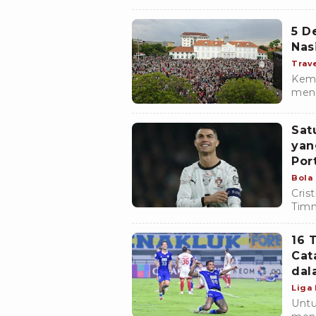
ters
nama
5 D
Nas
Trav
Kema
meny
Seju
bera
Sat
yan
Por
Bola
Cris
Timn
berl
dan 
16 
Cat
dal
Liga
Untu