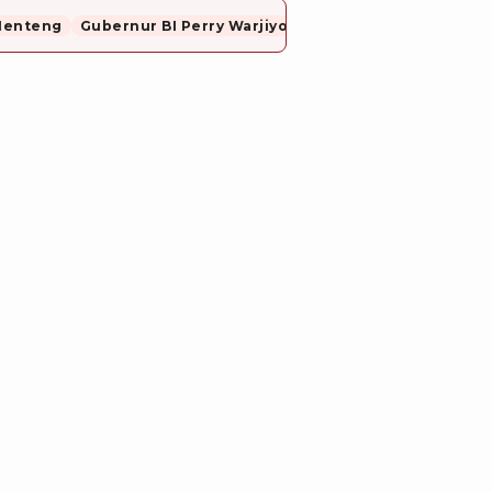
Menteng
Gubernur BI Perry Warjiyo Mundur