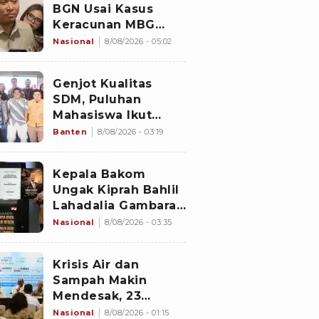
BGN Usai Kasus
Keracunan MBG
Kembali Terjadi
Nasional
8/08/2026 - 05:02
Genjot Kualitas
SDM, Puluhan
Mahasiswa Ikut
Program di
Banten
8/08/2026 - 03:19
Switzerland
Kepala Bakom
Ungak Kiprah Bahlil
Lahadalia Gambaran
'Indonesia Dream'
Nasional
8/08/2026 - 03:35
Krisis Air dan
Sampah Makin
Mendesak, 23
Negara Berkumpul
Nasional
8/08/2026 - 01:15