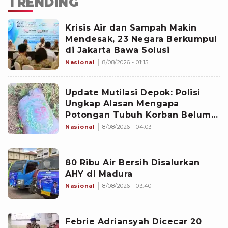
TRENDING
Krisis Air dan Sampah Makin
Mendesak, 23 Negara Berkumpul
di Jakarta Bawa Solusi
Nasional
8/08/2026 - 01:15
Update Mutilasi Depok: Polisi
Ungkap Alasan Mengapa
Potongan Tubuh Korban Belum
Juga Ditemukan
Nasional
8/08/2026 - 04:03
80 Ribu Air Bersih Disalurkan
AHY di Madura
Nasional
8/08/2026 - 03:40
Febrie Adriansyah Dicecar 20