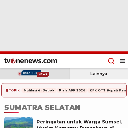
Lainnya
BREAKING
NEWS
#
TOPIK
Mutilasi di Depok
Piala AFF 2026
KPK OTT Bupati Pem
SUMATRA SELATAN
Peringatan untuk Warga Sumsel,