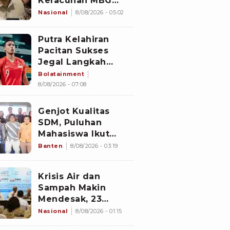
Keracunan MBG
Kembali Terjadi
Nasional
8/08/2026 - 05:02
Putra Kelahiran
Pacitan Sukses
Jegal Langkah
Timnas Indonesia
Bolatainment
ke Semifinal Piala
8/08/2026 - 07:08
AFF 2026
Genjot Kualitas
SDM, Puluhan
Mahasiswa Ikut
Program di
Banten
8/08/2026 - 03:19
Switzerland
Krisis Air dan
Sampah Makin
Mendesak, 23
Negara Berkumpul
Nasional
8/08/2026 - 01:15
di Jakarta Bawa