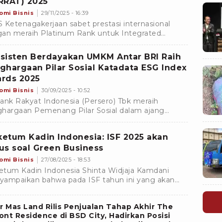
RRAT) 2025
omi Bisnis
29/11/2025 - 16:39
 Ketenagakerjaan sabet prestasi internasional
an meraih Platinum Rank untuk Integrated
rt 2024, dalam ajang Asia Sustainability Reporting
ng (ASRRAT) 2025 .
sisten Berdayakan UMKM Antar BRI Raih
ghargaan Pilar Sosial Katadata ESG Index
rds 2025
omi Bisnis
30/09/2025 - 10:52
ank Rakyat Indonesia (Persero) Tbk meraih
hargaan Pemenang Pilar Sosial dalam ajang
data Environmental, Social, and Governance (ESG)
x Awards 2025 untuk kategori Finance â Bank
etum Kadin Indonesia: ISF 2025 akan
or.
us soal Green Business
omi Bisnis
27/08/2025 - 18:53
Kadin Indonesia Shinta Widjaja Kamdani
ampaikan bahwa pada ISF tahun ini yang akan
adi forum yang fokus mengenai investasi di green
ness.
r Mas Land Rilis Penjualan Tahap Akhir The
nt Residence di BSD City, Hadirkan Posisi