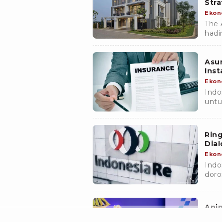
Stra
Ekon
The 
hadi
akse
Asur
Inst
Ekon
Indo
untu
inst
Ring
Dial
Ekon
Indo
doro
DRFI
Anin
Adal