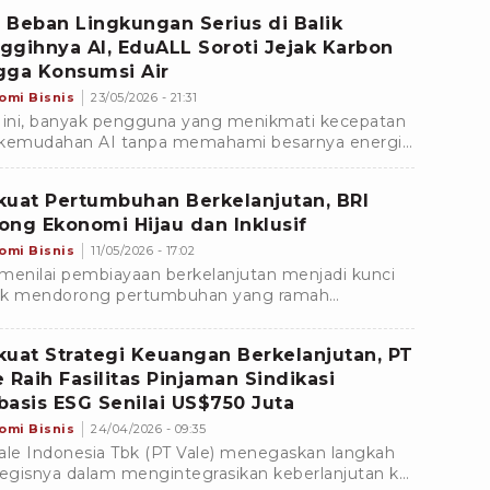
tmen perusahaan.
 Beban Lingkungan Serius di Balik
ggihnya AI, EduALL Soroti Jejak Karbon
gga Konsumsi Air
omi Bisnis
23/05/2026 - 21:31
 ini, banyak pengguna yang menikmati kecepatan
kemudahan AI tanpa memahami besarnya energi
sumber daya yang dipakaai dalam setiap aktivitas
al.
kuat Pertumbuhan Berkelanjutan, BRI
ong Ekonomi Hijau dan Inklusif
omi Bisnis
11/05/2026 - 17:02
menilai pembiayaan berkelanjutan menjadi kunci
uk mendorong pertumbuhan yang ramah
kungan sekaligus memperkuat ketahanan sosial
t ekonomi hijau dan inklusif.
kuat Strategi Keuangan Berkelanjutan, PT
e Raih Fasilitas Pinjaman Sindikasi
basis ESG Senilai US$750 Juta
omi Bisnis
24/04/2026 - 09:35
ale Indonesia Tbk (PT Vale) menegaskan langkah
tegisnya dalam mengintegrasikan keberlanjutan ke