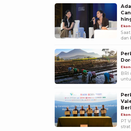
komi
Ada
Can
hin
Ekon
Saat
dan 
dan 
digit
Per
Dor
Ekon
BRI 
unt
ling
lewa
Per
Val
Ber
Ekon
PT V
stra