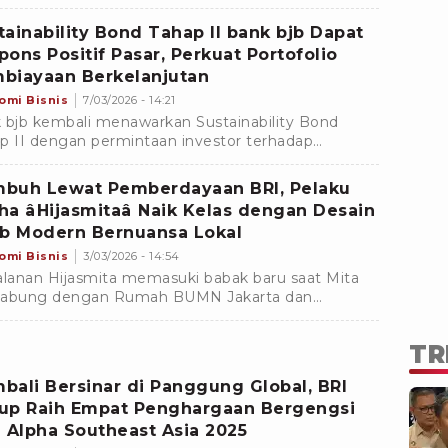
m strategi pembiayaan melalui perolehan fasilitas
ainability-Linked Loan (SLL) senilai US$750 juta,
tainability Bond Tahap II bank bjb Dapat
an opsi greenshoe tambahan sebesar US$250
pons Positif Pasar, Perkuat Portofolio
biayaan Berkelanjutan
omi Bisnis
7/03/2026 - 14:21
 bjb kembali menawarkan Sustainability Bond
p II dengan permintaan investor terhadap
ainability Bond bank bjb telah mencapai Rp932,4
r.
buh Lewat Pemberdayaan BRI, Pelaku
ha âHijasmitaâ Naik Kelas dengan Desain
ab Modern Bernuansa Lokal
omi Bisnis
3/03/2026 - 14:54
alanan Hijasmita memasuki babak baru saat Mita
gabung dengan Rumah BUMN Jakarta dan
ikuti program BRIncubator BRI pada 2023.
TR
bali Bersinar di Panggung Global, BRI
up Raih Empat Penghargaan Bergengsi
i Alpha Southeast Asia 2025