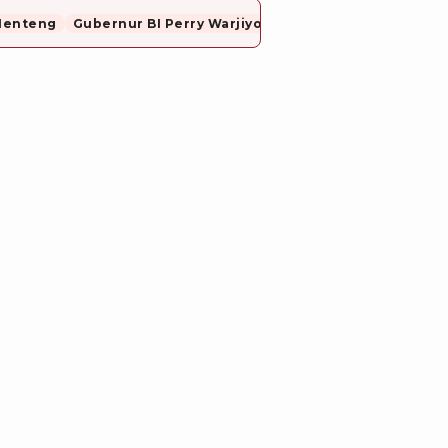
Menteng
Gubernur BI Perry Warjiyo Mundur