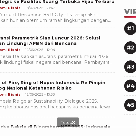
tegis ke Fasilitas Ruang Terbuka Hijau Terbaru
omi Bisnis
18/07/2025 - 21:45
VI
Armont Residence BSD City rilis tahap akhir,
rkan hunian premium ramah lingkungan dengan
s langsung ke ruang terbuka hijau 120.000 mÂ².
#1
ansi Parametrik Siap Luncur 2026: Solusi
an Lindungi APBN dari Bencana
#2
omi Bisnis
12/06/2025 - 12:04
nesia Re siapkan asuransi parametrik mulai 2026
k lindungi fiskal negara dari bencana. Pembayaran
#3
an, berbasis parameter gempa dan banjir.
 of Fire, Ring of Hope: Indonesia Re Pimpin
#4
og Nasional Ketahanan Risiko
omi Bisnis
12/06/2025 - 10:33
nesia Re gelar Sustainability Dialogue 2025,
#5
ng kolaborasi nasional hadapi risiko bencana lewat
, asuransi parametrik, dan riset berbasis data.
Tutup
dya Bakrie di BloombergNEF 2025: Indonesia
ah Negara yang Bagus Buat Investasi