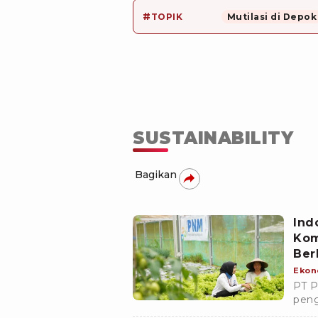
#
TOPIK
Mutilasi di Depok
SUSTAINABILITY
Bagikan
Ind
Kom
Ber
Ekon
PT P
peng
Awar