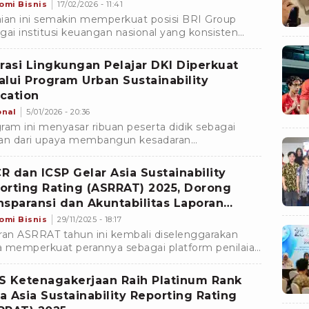
omi Bisnis
17/02/2026 - 11:41
ian ini semakin memperkuat posisi BRI Group
gai institusi keuangan nasional yang konsisten
hadirkan instrumen pendanaan berbasis ESG
erasi Lingkungan Pelajar DKI Diperkuat
alui Program Urban Sustainability
cation
onal
5/01/2026 - 20:36
ram ini menyasar ribuan peserta didik sebagai
an dari upaya membangun kesadaran
rlanjutan sejak usia dini di tengah tantangan
otaan.
R dan ICSP Gelar Asia Sustainability
orting Rating (ASRRAT) 2025, Dorong
nsparansi dan Akuntabilitas Laporan
erlanjutan
omi Bisnis
29/11/2025 - 18:17
ran ASRRAT tahun ini kembali diselenggarakan
 memperkuat perannya sebagai platform penilaian
itas laporan keberlanjutan terkemuka di Asia.
S Ketenagakerjaan Raih Platinum Rank
a Asia Sustainability Reporting Rating