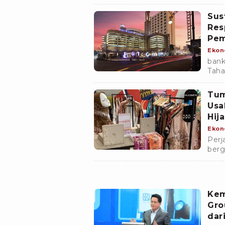
dala
Sust
Sus
deng
Res
juta.
Pem
Ekon
bank
Taha
Sust
milia
Tum
Usa
Hij
Ekon
Perj
ber
meng
Kem
Gro
dar