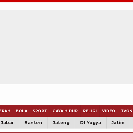
ERAH
BOLA
SPORT
GAYA HIDUP
RELIGI
VIDEO
TVON
Jabar
Banten
Jateng
DI Yogya
Jatim