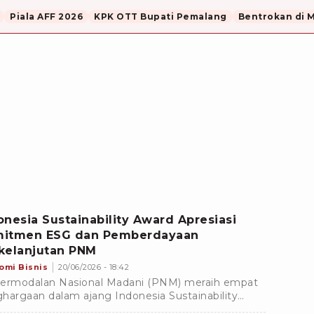
Piala AFF 2026
KPK OTT Bupati Pemalang
Bentrokan di 
onesia Sustainability Award Apresiasi
itmen ESG dan Pemberdayaan
kelanjutan PNM
omi Bisnis
20/06/2026 - 18:42
ermodalan Nasional Madani (PNM) meraih empat
hargaan dalam ajang Indonesia Sustainability
d (ISA) 2026 sebagai bentuk apresiasi atas