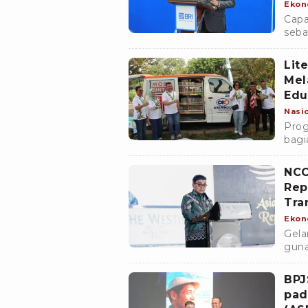
Ekon
Capa
seba
meng
Lit
Mel
Edu
Nasi
Prog
bagi
kebe
perk
NCC
Rep
Tra
Keb
Ekon
Gela
guna
kual
BPJ
pad