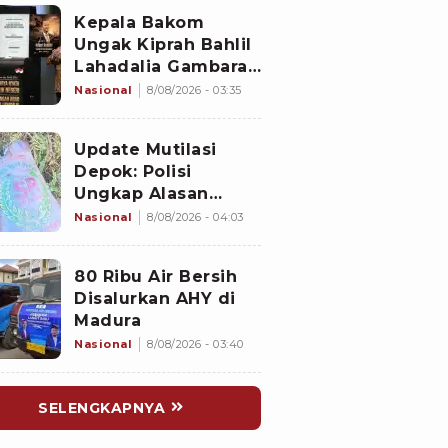
Solusi
Kepala Bakom
Ungak Kiprah Bahlil
Lahadalia Gambaran
'Indonesia Dream'
Nasional
8/08/2026 - 03:35
Update Mutilasi
Depok: Polisi
Ungkap Alasan
Mengapa Potongan
Nasional
8/08/2026 - 04:03
Tubuh Korban
Belum Juga
80 Ribu Air Bersih
Ditemukan
Disalurkan AHY di
Madura
Nasional
8/08/2026 - 03:40
SELENGKAPNYA