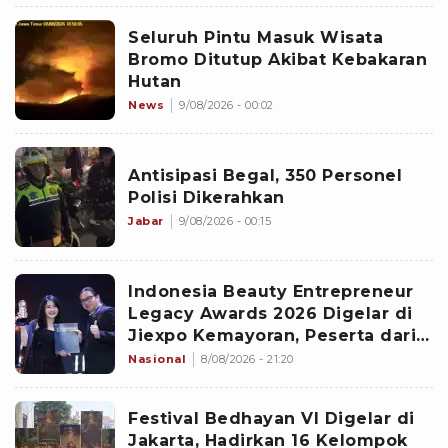
Seluruh Pintu Masuk Wisata
Bromo Ditutup Akibat Kebakaran
Hutan
News
9/08/2026 - 00:02
Antisipasi Begal, 350 Personel
Polisi Dikerahkan
Jabar
9/08/2026 - 00:15
Indonesia Beauty Entrepreneur
Legacy Awards 2026 Digelar di
Jiexpo Kemayoran, Peserta dari
4 Negara Adu Karya PMU
Nasional
8/08/2026 - 21:20
Festival Bedhayan VI Digelar di
Jakarta, Hadirkan 16 Kelompok