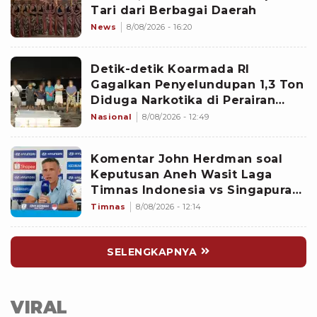
Tari dari Berbagai Daerah
News
8/08/2026 - 16:20
Detik-detik Koarmada RI
Gagalkan Penyelundupan 1,3 Ton
Diduga Narkotika di Perairan
Bintan
Nasional
8/08/2026 - 12:49
Komentar John Herdman soal
Keputusan Aneh Wasit Laga
Timnas Indonesia vs Singapura
di Piala AFF 2026: Percuma
Timnas
8/08/2026 - 12:14
Bahas Itu
SELENGKAPNYA
VIRAL