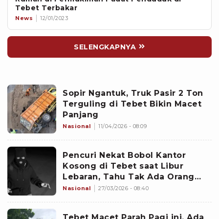
Tebet Terbakar
News
12/01/2023
SELENGKAPNYA
Sopir Ngantuk, Truk Pasir 2 Ton
Terguling di Tebet Bikin Macet
Panjang
Nasional
11/04/2026 - 08:09
Pencuri Nekat Bobol Kantor
Kosong di Tebet saat Libur
Lebaran, Tahu Tak Ada Orang
Karena Token Listrik Terus Bunyi
Nasional
27/03/2026 - 08:40
Tebet Macet Parah Pagi ini, Ada