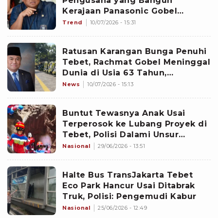
Pengusaha yang Bangun
Kerajaan Panasonic Gobel
hingga Jadi Wakil Ketua DPR
Trend
10/07/2026 - 15:31
Ratusan Karangan Bunga Penuhi
Tebet, Rachmat Gobel Meninggal
Dunia di Usia 63 Tahun,
Dimakamkan Secara Militer
News
10/07/2026 - 15:13
Buntut Tewasnya Anak Usai
Terperosok ke Lubang Proyek di
Tebet, Polisi Dalami Unsur
Kelalaian
Nasional
29/06/2026 - 13:51
Halte Bus TransJakarta Tebet
Eco Park Hancur Usai Ditabrak
Truk, Polisi: Pengemudi Kabur
Nasional
25/06/2026 - 12:49