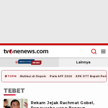
Lainnya
BREAKING
NEWS
#
TOPIK
Mutilasi di Depok
Piala AFF 2026
KPK OTT Bupati Pem
TEBET
Rekam Jejak Rachmat Gobel,