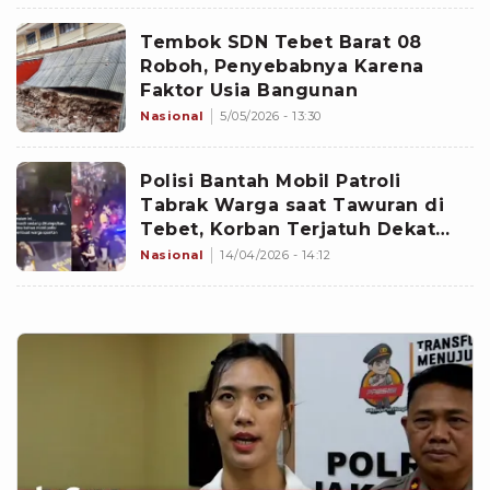
Tembok SDN Tebet Barat 08
Roboh, Penyebabnya Karena
Faktor Usia Bangunan
Nasional
5/05/2026 - 13:30
Polisi Bantah Mobil Patroli
Tabrak Warga saat Tawuran di
Tebet, Korban Terjatuh Dekat
Kendaraan
Nasional
14/04/2026 - 14:12