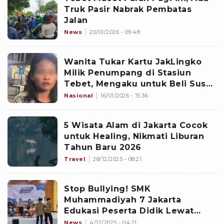
Truk Pasir Nabrak Pembatas
Jalan
News
20/01/2026 - 09:48
Wanita Tukar Kartu JakLingko
Milik Penumpang di Stasiun
Tebet, Mengaku untuk Beli Susu
Anak
Nasional
16/01/2026 - 15:36
5 Wisata Alam di Jakarta Cocok
untuk Healing, Nikmati Liburan
Tahun Baru 2026
Travel
28/12/2025 - 08:21
Stop Bullying! SMK
Muhammadiyah 7 Jakarta
Edukasi Peserta Didik Lewat
Diskusi
News
4/12/2025 - 04:21