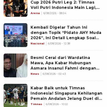
Cup 2026 Putri Leg 2: Timnas
Voli Putri Indonesia Main Lagi,
Langsung Hadapi Vietnam
Arena
6/08/2026 - 08:04
Kembali Digelar Tahun Ini
dengan Topik “Pidato AHY Muda
2026”, Ini Detail Lengkap Soal
Lomba Rakyat
Nasional
6/08/2026 - 12:38
Resmi Cerai dari Wardatina
Mawa, Apa Kabar Hubungan
Asmara Insanul Fahmi dengan
Inara Rusli?
News
6/08/2026 - 02:43
Kabar Baik untuk Timnas
Indonesia! Singapura Kehilangan
Pemain Andalan Jelang Duel di
Piala AFF 2026
Timnas
6/08/2026 - 10:22