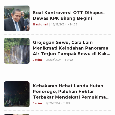
Soal Kontroversi OTT Dihapus,
Dewas KPK Bilang Begini
Nasional
16/12/2024 - 14:55
Grojogan Sewu, Cara Lain
Menikmati Keindahan Panorama
Air Terjun Tumpak Sewu di Kaki
Gunung Semeru
Jatim
28/09/2024 - 14:40
Kebakaran Hebat Landa Hutan
Ponorogo, Puluhan Hektar
Terbakar Mendekati Pemukiman
Warga
Jatim
9/09/2024 - 11:08