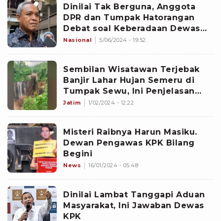
Dinilai Tak Berguna, Anggota
DPR dan Tumpak Hatorangan
Debat soal Keberadaan Dewas
KPK
Nasional
5/06/2024 - 19:52
Sembilan Wisatawan Terjebak
Banjir Lahar Hujan Semeru di
Tumpak Sewu, Ini Penjelasan
Kadis Pariwisata Lumajang
Jatim
1/02/2024 - 12:22
Misteri Raibnya Harun Masiku.
Dewan Pengawas KPK Bilang
Begini
News
16/01/2024 - 05:48
Dinilai Lambat Tanggapi Aduan
Masyarakat, Ini Jawaban Dewas
KPK