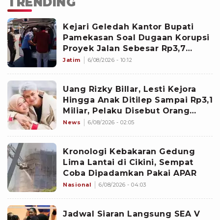
TRENDING
Kejari Geledah Kantor Bupati
Pamekasan Soal Dugaan Korupsi
Proyek Jalan Sebesar Rp3,7
Milliar
Jatim
6/08/2026 - 10:12
Uang Rizky Billar, Lesti Kejora
Hingga Anak Ditilep Sampai Rp3,1
Miliar, Pelaku Disebut Orang
Terdekat
News
6/08/2026 - 02:05
Kronologi Kebakaran Gedung
Lima Lantai di Cikini, Sempat
Coba Dipadamkan Pakai APAR
Nasional
6/08/2026 - 04:03
Jadwal Siaran Langsung SEA V