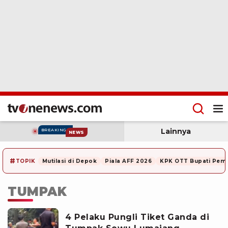
Lainnya
BREAKING
NEWS
#
TOPIK
Mutilasi di Depok
Piala AFF 2026
KPK OTT Bupati Pem
TUMPAK
4 Pelaku Pungli Tiket Ganda di