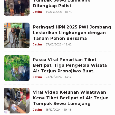
Tumpak Sewu Lumajang
Ditangkap Polisi
Jatim
14/04/2026 - 10:40
Peringati HPN 2025 PWI Jombang
Lestarikan Lingkungan dengan
Tanam Pohon Bersama
Jatim
27/02/2025 - 12:42
Pasca Viral Penarikan Tiket
Berlipat, Tiga Pengelola Wisata
Air Terjun Pronojiwo Buat
Kesepakatan, Ini Hasilnya
Jatim
24/12/2024 - 14:30
Viral Video Keluhan Wisatawan
Kena Tiket Berlipat di Air Terjun
Tumpak Sewu Lumajang
Jatim
18/12/2024 - 19:48