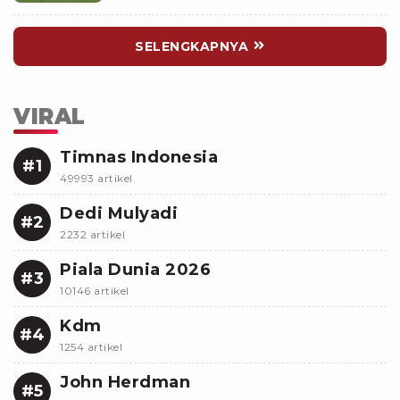
SELENGKAPNYA
VIRAL
Timnas Indonesia
#1
49993 artikel
Dedi Mulyadi
#2
2232 artikel
Piala Dunia 2026
#3
10146 artikel
Kdm
#4
1254 artikel
John Herdman
#5