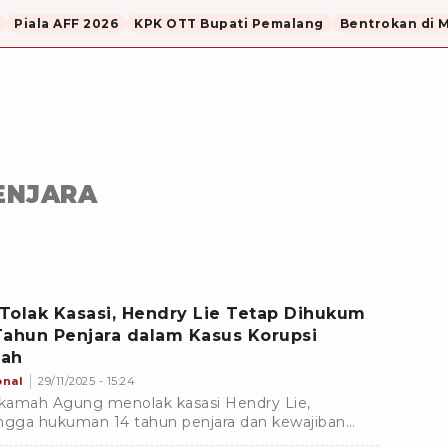
Piala AFF 2026
KPK OTT Bupati Pemalang
Bentrokan di 
ENJARA
Tolak Kasasi, Hendry Lie Tetap Dihukum
Tahun Penjara dalam Kasus Korupsi
ah
onal
29/11/2025 - 15:24
amah Agung menolak kasasi Hendry Lie,
ngga hukuman 14 tahun penjara dan kewajiban
ayar uang pengganti Rp1,05 triliun dalam kasus