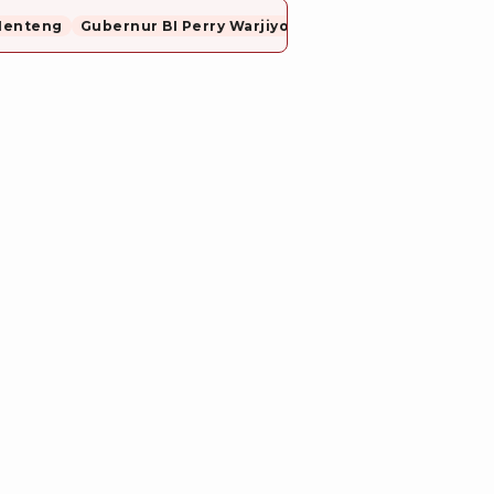
Menteng
Gubernur BI Perry Warjiyo Mundur