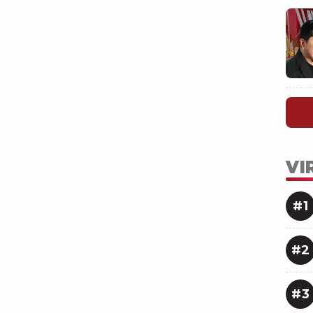
VI
#1
#2
#3