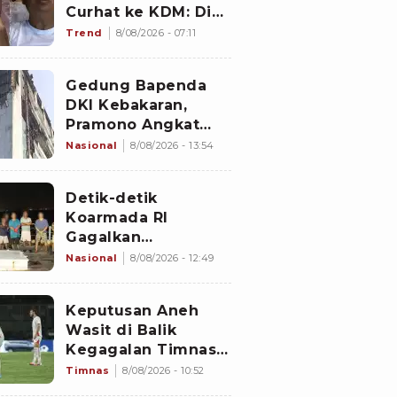
Curhat ke KDM: Dia
Abis Shalat Tahajud
Trend
8/08/2026 - 07:11
Gedung Bapenda
DKI Kebakaran,
Pramono Angkat
Bicara soal Nasib
Nasional
8/08/2026 - 13:54
Data Perpajakan
Jakarta
Detik-detik
Koarmada RI
Gagalkan
Penyelundupan 1,3
Nasional
8/08/2026 - 12:49
Ton Diduga
Narkotika di
Keputusan Aneh
Perairan Bintan
Wasit di Balik
Kegagalan Timnas
Indonesia Lolos
Timnas
8/08/2026 - 10:52
Semifinal Piala AFF