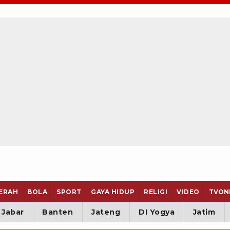
ERAH
BOLA
SPORT
GAYA HIDUP
RELIGI
VIDEO
TVON
Jabar
Banten
Jateng
DI Yogya
Jatim