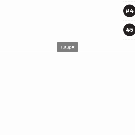
#4
#5
Tutup