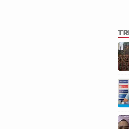
psi timah tetap berlaku.
TR