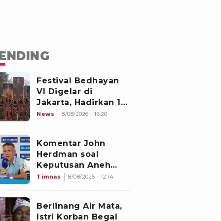
ENDING
Festival Bedhayan
VI Digelar di
Jakarta, Hadirkan 16
Kelompok Tari dari
News
8/08/2026 - 16:20
Berbagai Daerah
Komentar John
Herdman soal
Keputusan Aneh
Wasit Laga Timnas
Timnas
8/08/2026 - 12:14
Indonesia vs
Singapura di Piala
Berlinang Air Mata,
AFF 2026: Percuma
Istri Korban Begal
Bahas Itu