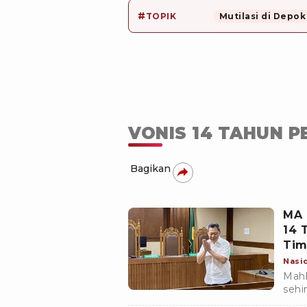
#
TOPIK
Mutilasi di Depok
VONIS 14 TAHUN P
Bagikan
MA 
14 
Tim
Nasi
Mahk
sehi
memb