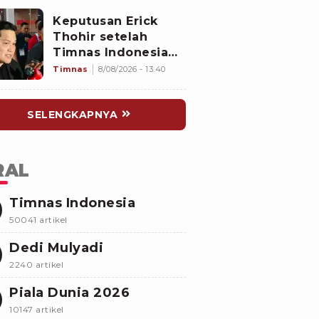
2026, Untungkan
Keputusan Erick
Singapura dan
Thohir setelah
Rugikan Garuda
Timnas Indonesia
Gagal Lolos
Timnas
8/08/2026 - 13:40
Semifinal Piala AFF
2026: Skuad John
SELENGKAPNYA
Herdman Dievaluasi
RAL
Timnas Indonesia
50041 artikel
Dedi Mulyadi
2240 artikel
Piala Dunia 2026
10147 artikel