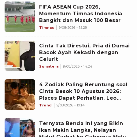
FIFA ASEAN Cup 2026,
Momentum Timnas Indonesia
Bangkit dan Masuk 100 Besar
Timnas
9/08/2026 - 15:29
Cinta Tak Direstui, Pria di Dumai
Bacok Ayah Kekasih dengan
Celurit
Sumatera
9/08/2026 - 14:24
4 Zodiak Paling Beruntung soal
Cinta Besok 10 Agustus 2026:
Pisces Dapat Perhatian, Leo
Makin Dekat dengan Si Dia
Trend
9/08/2026 - 10:14
Ternyata Benda Ini yang Bikin
Ikan Makin Langka, Nelayan
Malut Curhat ke Gubernur Malut