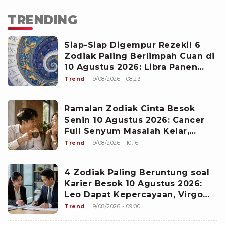
TRENDING
Siap-Siap Digempur Rezeki! 6
Zodiak Paling Berlimpah Cuan di
10 Agustus 2026: Libra Panen
Proyek Emas
Trend
9/08/2026 - 08:23
Ramalan Zodiak Cinta Besok
Senin 10 Agustus 2026: Cancer
Full Senyum Masalah Kelar,
Scorpio Awas Terprovokasi
Trend
9/08/2026 - 10:16
Kabar Burung di Awal Pekan
4 Zodiak Paling Beruntung soal
Karier Besok 10 Agustus 2026:
Leo Dapat Kepercayaan, Virgo
Makin Diperhitungkan
Trend
9/08/2026 - 09:00