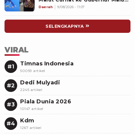
Sherly Tjoanda soal Rumpon
Daerah
9/08/2026 - 11:07
Ilegal
SELENGKAPNYA
VIRAL
Timnas Indonesia
#1
50059 artikel
Dedi Mulyadi
#2
2245 artikel
Piala Dunia 2026
#3
10147 artikel
Kdm
#4
1267 artikel