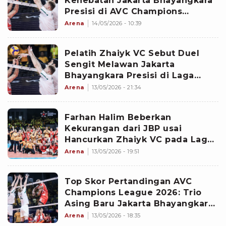
Kehebatan Jakarta Bhayangkara
Presisi di AVC Champions
League 2026
Arena
14/05/2026 - 10:39
Pelatih Zhaiyk VC Sebut Duel
Sengit Melawan Jakarta
Bhayangkara Presisi di Laga
Pembuka AVC Champions
Arena
13/05/2026 - 21:34
League 2026 Seperti Final
Farhan Halim Beberkan
Kekurangan dari JBP usai
Hancurkan Zhaiyk VC pada Laga
Pembuka AVC Champions
Arena
13/05/2026 - 19:51
League 2026
Top Skor Pertandingan AVC
Champions League 2026: Trio
Asing Baru Jakarta Bhayangkara
Presisi Langsung Tampil
Arena
13/05/2026 - 18:35
Impresif