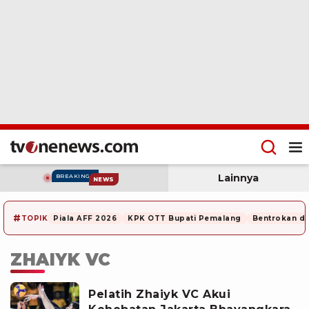
Lainnya
BREAKING
NEWS
#
TOPIK
Piala AFF 2026
KPK OTT Bupati Pemalang
Bentrokan di
ZHAIYK VC
Pelatih Zhaiyk VC Akui