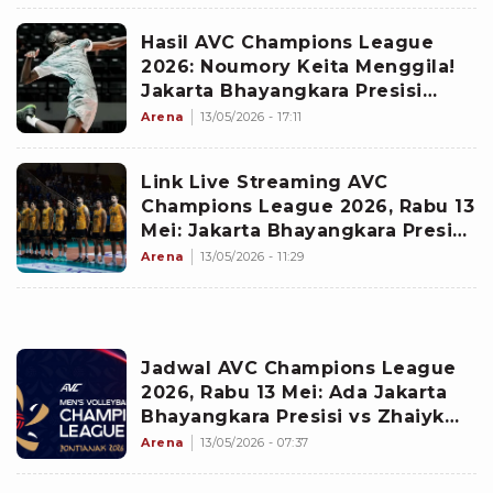
Hasil AVC Champions League
2026: Noumory Keita Menggila!
Jakarta Bhayangkara Presisi
Melangkah Mulus ke Semifinal
Arena
13/05/2026 - 17:11
Link Live Streaming AVC
Champions League 2026, Rabu 13
Mei: Jakarta Bhayangkara Presisi
Langsung Main Lawan Zhaiyk VC
Arena
13/05/2026 - 11:29
Jadwal AVC Champions League
2026, Rabu 13 Mei: Ada Jakarta
Bhayangkara Presisi vs Zhaiyk
VC Jadi Pembuka
Arena
13/05/2026 - 07:37