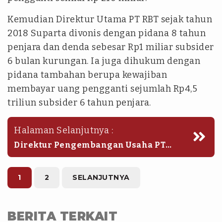
Kemudian Direktur Utama PT RBT sejak tahun
2018 Suparta divonis dengan pidana 8 tahun
penjara dan denda sebesar Rp1 miliar subsider
6 bulan kurungan. Ia juga dihukum dengan
pidana tambahan berupa kewajiban
membayar uang pengganti sejumlah Rp4,5
triliun subsider 6 tahun penjara.
Halaman Selanjutnya :
Direktur Pengembangan Usaha PT
Refined Bangka Tin (RBT) Reza
Andriansyah dihukum dengan pidana
penjara selama 5 tahun dan denda
1
2
SELANJUTNYA
sebesar Rp750 juta subsider 3 bulan
kurungan.(lgn)
BERITA TERKAIT