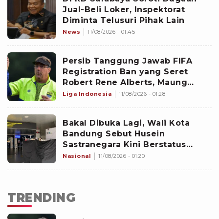
Jual-Beli Loker, Inspektorat
Diminta Telusuri Pihak Lain
News
11/08/2026 - 01:45
Persib Tanggung Jawab FIFA
Registration Ban yang Seret
Robert Rene Alberts, Maung
Bandung Selesaikan Bursa
Liga Indonesia
11/08/2026 - 01:28
Transfer Pemain Lebih Cepat?
Bakal Dibuka Lagi, Wali Kota
Bandung Sebut Husein
Sastranegara Kini Berstatus
Bandar Udara Internasional
Nasional
11/08/2026 - 01:20
TRENDING