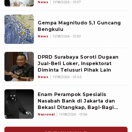
Satu-satunya Cara
News
11/08/2026 - 01:07
Gempa Magnitudo 5,1 Guncang
Bengkulu
News
11/08/2026 - 01:50
DPRD Surabaya Soroti Dugaan
Jual-Beli Loker, Inspektorat
Diminta Telusuri Pihak Lain
News
11/08/2026 - 01:45
Enam Perampok Spesialis
Nasabah Bank di Jakarta dan
Bekasi Ditangkap, Bagi-Bagi
Tugas Terstruktur
Nasional
11/08/2026 - 01:06