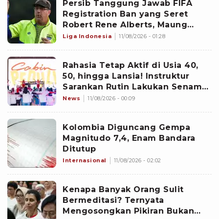
Persib Tanggung Jawab FIFA
Registration Ban yang Seret
Robert Rene Alberts, Maung
Bandung Selesaikan Bursa
Liga Indonesia
11/08/2026 - 01:28
Transfer Pemain Lebih Cepat?
Rahasia Tetap Aktif di Usia 40,
50, hingga Lansia! Instruktur
Sarankan Rutin Lakukan Senam
Ini
News
11/08/2026 - 00:09
Kolombia Diguncang Gempa
Magnitudo 7,4, Enam Bandara
Ditutup
Internasional
11/08/2026 - 02:02
Kenapa Banyak Orang Sulit
Bermeditasi? Ternyata
Mengosongkan Pikiran Bukan