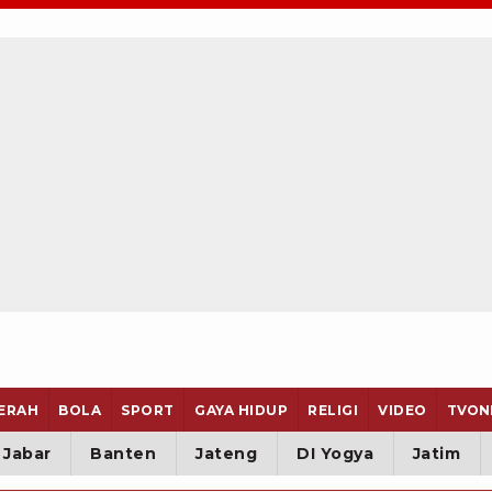
ERAH
BOLA
SPORT
GAYA HIDUP
RELIGI
VIDEO
TVON
Jabar
Banten
Jateng
DI Yogya
Jatim