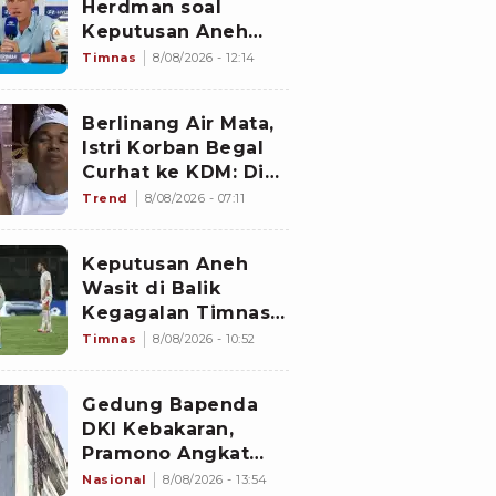
Herdman soal
Keputusan Aneh
Wasit Laga Timnas
Timnas
8/08/2026 - 12:14
Indonesia vs
Singapura di Piala
Berlinang Air Mata,
AFF 2026: Percuma
Istri Korban Begal
Bahas Itu
Curhat ke KDM: Dia
Abis Shalat Tahajud
Trend
8/08/2026 - 07:11
Keputusan Aneh
Wasit di Balik
Kegagalan Timnas
Indonesia Lolos
Timnas
8/08/2026 - 10:52
Semifinal Piala AFF
2026, Untungkan
Gedung Bapenda
Singapura dan
DKI Kebakaran,
Rugikan Garuda
Pramono Angkat
Bicara soal Nasib
Nasional
8/08/2026 - 13:54