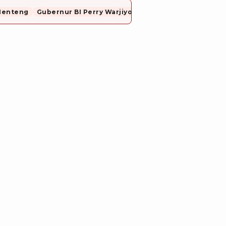
Menteng
Gubernur BI Perry Warjiyo Mundur