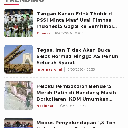
Tangan Kanan Erick Thohir di
PSSI Minta Maaf Usai Timnas
Indonesia Gagal ke Semifinal
Piala AFF 2026: Jangan Hujat
Timnas
10/08/2026 - 00:03
Pemain
Tegas, Iran Tidak Akan Buka
Selat Hormuz Hingga AS Penuhi
Seluruh Syarat
Internasional
10/08/2026 - 06:55
Pelaku Pembakaran Bendera
Merah Putih di Bandung Masih
Berkeliaran, KDM Umumkan
Sayembara Berhadiah
Nasional
10/08/2026 - 04:59
Modus Penyelundupan 1,3 Ton