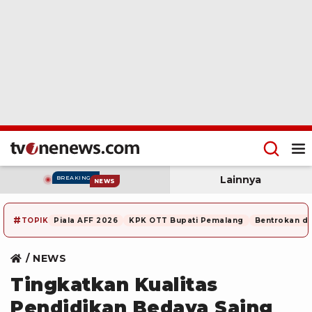
Lainnya
BREAKING
NEWS
#
TOPIK
Piala AFF 2026
KPK OTT Bupati Pemalang
Bentrokan di
NEWS
Tingkatkan Kualitas
Pendidikan Bedaya Saing