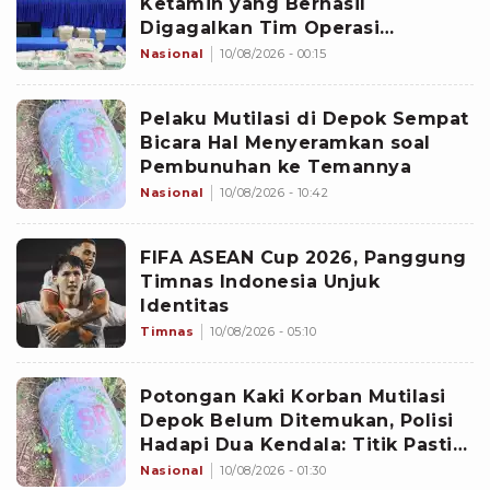
Ketamin yang Berhasil
Digagalkan Tim Operasi
Gabungan di Perairan Natuna
Nasional
10/08/2026 - 00:15
Pelaku Mutilasi di Depok Sempat
Bicara Hal Menyeramkan soal
Pembunuhan ke Temannya
Nasional
10/08/2026 - 10:42
FIFA ASEAN Cup 2026, Panggung
Timnas Indonesia Unjuk
Identitas
Timnas
10/08/2026 - 05:10
Potongan Kaki Korban Mutilasi
Depok Belum Ditemukan, Polisi
Hadapi Dua Kendala: Titik Pasti
Tersangka Membuangnya dan
Nasional
10/08/2026 - 01:30