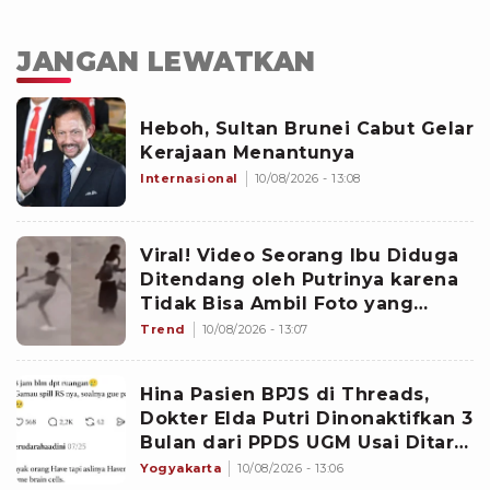
JANGAN LEWATKAN
Heboh, Sultan Brunei Cabut Gelar
Kerajaan Menantunya
Internasional
10/08/2026 - 13:08
Viral! Video Seorang Ibu Diduga
Ditendang oleh Putrinya karena
Tidak Bisa Ambil Foto yang
Bagus
Trend
10/08/2026 - 13:07
Hina Pasien BPJS di Threads,
Dokter Elda Putri Dinonaktifkan 3
Bulan dari PPDS UGM Usai Ditarik
dari Stase Sardjito
Yogyakarta
10/08/2026 - 13:06