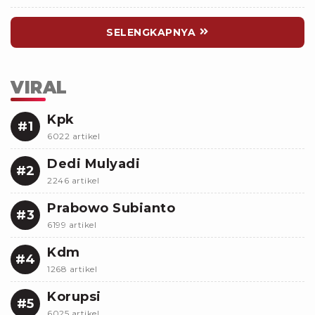
Aliran Air
SELENGKAPNYA
VIRAL
Kpk
#1
6022 artikel
Dedi Mulyadi
#2
2246 artikel
Prabowo Subianto
#3
6199 artikel
Kdm
#4
1268 artikel
Korupsi
#5
6025 artikel