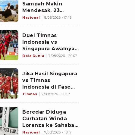
Sampah Makin
Mendesak, 23
Negara Berkumpul
Nasional
8/08/2026 - 01:15
di Jakarta Bawa
Solusi
Duel Timnas
Indonesia vs
Singapura Awalnya
Bukan di Stadion
Bola Dunia
7/08/2026 - 20:07
Jalan Besar
Jika Hasil Singapura
vs Timnas
Indonesia di Fase
Grup Piala AFF 2026
Timnas
7/08/2026 - 20:57
Imbang, Apa yang
akan Terjadi?
Beredar Diduga
Curhatan Winda
Lorenza ke Sahabat,
Temukan Fakta
Nasional
7/08/2026 - 18:17