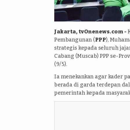
Istimewa
Jakarta, tvOnenews.com -
Pembangunan (
PPP
), Muha
strategis kepada seluruh j
Cabang (Muscab) PPP se-Prov
(9/5).
Ia menekankan agar kader par
berada di garda terdepan da
pemerintah kepada masyarak