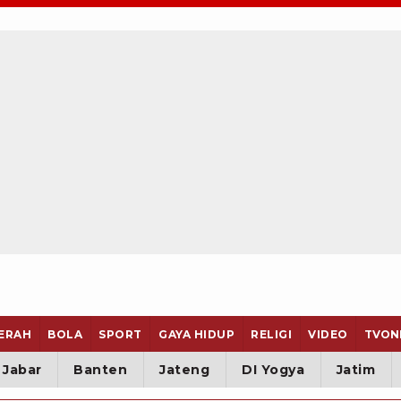
ERAH
BOLA
SPORT
GAYA HIDUP
RELIGI
VIDEO
TVON
Jabar
Banten
Jateng
DI Yogya
Jatim