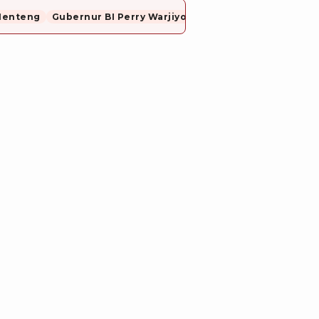
Menteng
Gubernur BI Perry Warjiyo Mundur