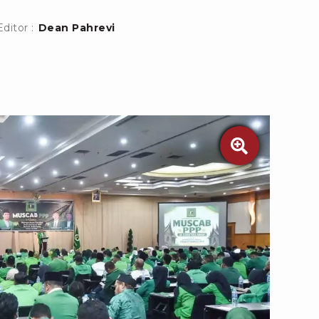
Editor :
Dean Pahrevi
