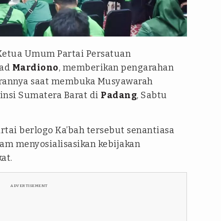
Ketua Umum Partai Persatuan
mad
Mardiono
, memberikan pengarahan
ajarannya saat membuka Musyawarah
insi Sumatera Barat di
Padang
, Sabtu
tai berlogo Ka’bah tersebut senantiasa
lam menyosialisasikan kebijakan
at.
ADVERTISEMENT