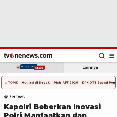
Lainnya
BREAKING
NEWS
#
TOPIK
Mutilasi di Depok
Piala AFF 2026
KPK OTT Bupati Pem
NEWS
Kapolri Beberkan Inovasi
Polri Manfaatkan dan