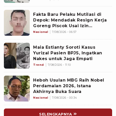
Fakta Baru Pelaku Mutilasi di
Depok: Mendadak Resign Kerja
Goreng Piscok Usai Izin
Interview di Mal
Nasional
7/08/2026 - 06:57
Maia Estianty Soroti Kasus
Yurizal Pasien BPJS, Ingatkan
Nakes untuk Jaga Empati
Trend
7/08/2026 - 11:10
Heboh Usulan MBG Raih Nobel
Perdamaian 2026, Istana
Akhirnya Buka Suara
Nasional
7/08/2026 - 00:34
SELENGKAPNYA