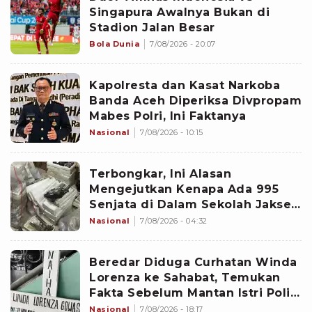
Singapura Awalnya Bukan di
Stadion Jalan Besar
Bola Dunia
7/08/2026 - 20:07
Kapolresta dan Kasat Narkoba
Banda Aceh Diperiksa Divpropam
Mabes Polri, Ini Faktanya
Nasional
7/08/2026 - 10:15
Terbongkar, Ini Alasan
Mengejutkan Kenapa Ada 995
Senjata di Dalam Sekolah Jaksel
Sejak 2020
Nasional
7/08/2026 - 04:32
Beredar Diduga Curhatan Winda
Lorenza ke Sahabat, Temukan
Fakta Sebelum Mantan Istri Polisi
di Medan Tewas
Nasional
7/08/2026 - 18:17