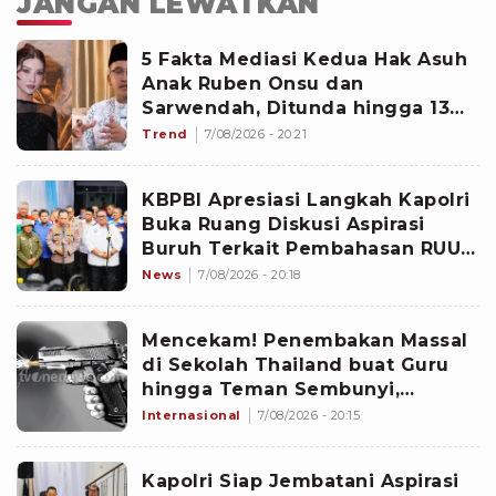
JANGAN LEWATKAN
5 Fakta Mediasi Kedua Hak Asuh
Anak Ruben Onsu dan
Sarwendah, Ditunda hingga 13
Agustus 2026
Trend
7/08/2026 - 20:21
KBPBI Apresiasi Langkah Kapolri
Buka Ruang Diskusi Aspirasi
Buruh Terkait Pembahasan RUU
Ketenagakerjaan
News
7/08/2026 - 20:18
Mencekam! Penembakan Massal
di Sekolah Thailand buat Guru
hingga Teman Sembunyi,
Identitas Pelaku ABG 14 Tahun
Internasional
7/08/2026 - 20:15
Kapolri Siap Jembatani Aspirasi