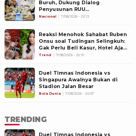
Buruh, Dukung Dialog
Penyusunan RUU
Ketenagakerjaan dengan DPR
Nasional
7/08/2026 - 20:13
Reaksi Menohok Sahabat Ruben
Onsu soal Tudingan Selingkuh:
Gak Perlu Beli Kasur, Hotel Aja
Selesai
Trend
7/08/2026 - 20:10
Duel Timnas Indonesia vs
Singapura Awalnya Bukan di
Stadion Jalan Besar
Bola Dunia
7/08/2026 - 20:07
TRENDING
Duel Timnas Indonesia vs