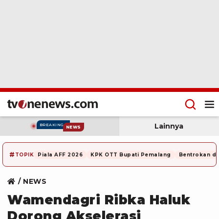
Lainnya
BREAKING
NEWS
#
TOPIK
Piala AFF 2026
KPK OTT Bupati Pemalang
Bentrokan di
NEWS
Wamendagri Ribka Haluk
Dorong Akselerasi