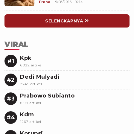
Makin Dekat dengan Si Dia
Trend
9/08/2026 - 10:14
SELENGKAPNYA
VIRAL
Kpk
#1
6022 artikel
Dedi Mulyadi
#2
2245 artikel
Prabowo Subianto
#3
6199 artikel
Kdm
#4
1267 artikel
Korupsi