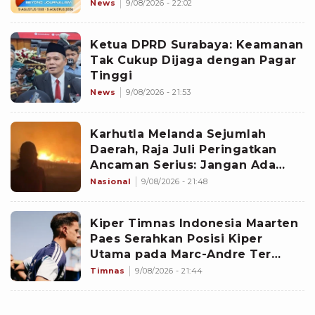
Demokrasi
News
9/08/2026 - 22:02
Ketua DPRD Surabaya: Keamanan
Tak Cukup Dijaga dengan Pagar
Tinggi
News
9/08/2026 - 21:53
Karhutla Melanda Sejumlah
Daerah, Raja Juli Peringatkan
Ancaman Serius: Jangan Ada
yang Main Api
Nasional
9/08/2026 - 21:48
Kiper Timnas Indonesia Maarten
Paes Serahkan Posisi Kiper
Utama pada Marc-Andre Ter
Stegen, Ajax Curi Poin Penuh di
Timnas
9/08/2026 - 21:44
Laga Perdana Liga Belanda