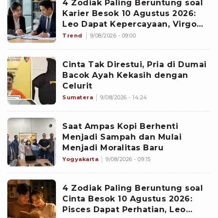
4 Zodiak Paling Beruntung soal
Karier Besok 10 Agustus 2026:
Leo Dapat Kepercayaan, Virgo
Makin Diperhitungkan
Trend
9/08/2026 - 09:00
Cinta Tak Direstui, Pria di Dumai
Bacok Ayah Kekasih dengan
Celurit
Sumatera
9/08/2026 - 14:24
Saat Ampas Kopi Berhenti
Menjadi Sampah dan Mulai
Menjadi Moralitas Baru
Yogyakarta
9/08/2026 - 09:15
4 Zodiak Paling Beruntung soal
Cinta Besok 10 Agustus 2026:
Pisces Dapat Perhatian, Leo