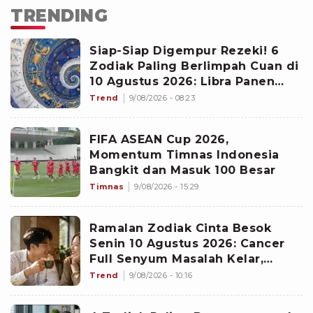
TRENDING
Siap-Siap Digempur Rezeki! 6
Zodiak Paling Berlimpah Cuan di
10 Agustus 2026: Libra Panen
Proyek Emas
Trend
9/08/2026 - 08:23
FIFA ASEAN Cup 2026,
Momentum Timnas Indonesia
Bangkit dan Masuk 100 Besar
Timnas
9/08/2026 - 15:29
Ramalan Zodiak Cinta Besok
Senin 10 Agustus 2026: Cancer
Full Senyum Masalah Kelar,
Scorpio Awas Terprovokasi
Trend
9/08/2026 - 10:16
Kabar Burung di Awal Pekan