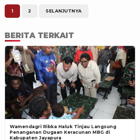
pembangunan DOB di Papua Tengah
dapat berjalan lebih cepat dan
1
2
SELANJUTNYA
memberikan manfaat nyata bagi
masyarakat, sekaligus mendukung
pemerataan pembangunan di wilayah
BERITA TERKAIT
Papua. (dpi)
Wamendagri Ribka Haluk Tinjau Langsung
Penanganan Dugaan Keracunan MBG di
Kabupaten Jayapura