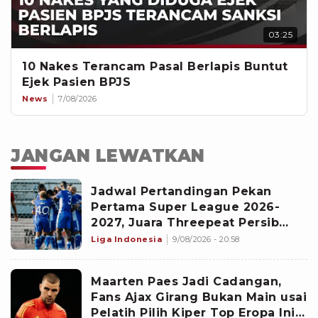
03:25
10 Nakes Terancam Pasal Berlapis Buntut
Ejek Pasien BPJS
News
7/08/2026
JANGAN LEWATKAN
Jadwal Pertandingan Pekan
Pertama Super League 2026-
2027, Juara Threepeat Persib
Bukan Laga Pembuka
Liga Indonesia
9/08/2026 - 20:58
Maarten Paes Jadi Cadangan,
Fans Ajax Girang Bukan Main usai
Pelatih Pilih Kiper Top Eropa Ini