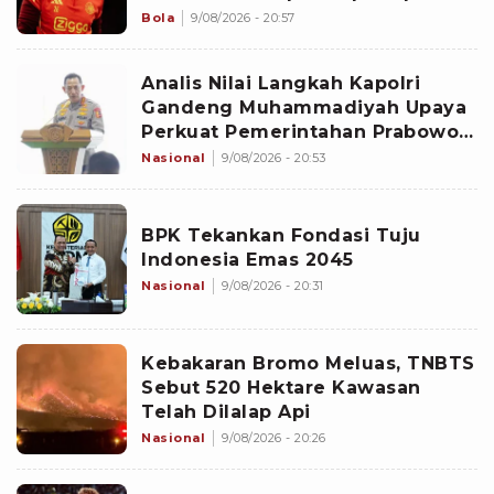
sebagai Starter
Bola
9/08/2026 - 20:57
Analis Nilai Langkah Kapolri
Gandeng Muhammadiyah Upaya
Perkuat Pemerintahan Prabowo-
Gibran
Nasional
9/08/2026 - 20:53
BPK Tekankan Fondasi Tuju
Indonesia Emas 2045
Nasional
9/08/2026 - 20:31
Kebakaran Bromo Meluas, TNBTS
Sebut 520 Hektare Kawasan
Telah Dilalap Api
Nasional
9/08/2026 - 20:26