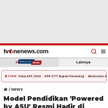
Lainnya
BREAKING
NEWS
#
TOPIK
Piala AFF 2026
KPK OTT Bupati Pemalang
Bentrokan di
NEWS
Model Pendidikan 'Powered
by ASU' Resmi Hadir di