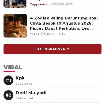
Yogyakarta
9/08/2026 - 09:15
4 Zodiak Paling Beruntung soal
Cinta Besok 10 Agustus 2026:
Pisces Dapat Perhatian, Leo
Makin Dekat dengan Si Dia
Trend
9/08/2026 - 10:14
SELENGKAPNYA
VIRAL
Kpk
#1
6022 artikel
Dedi Mulyadi
#2
2245 artikel