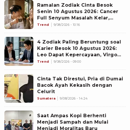
Ramalan Zodiak Cinta Besok
Senin 10 Agustus 2026: Cancer
Full Senyum Masalah Kelar,
Scorpio Awas Terprovokasi
Trend
9/08/2026 - 10:16
Kabar Burung di Awal Pekan
4 Zodiak Paling Beruntung soal
Karier Besok 10 Agustus 2026:
Leo Dapat Kepercayaan, Virgo
Makin Diperhitungkan
Trend
9/08/2026 - 09:00
Cinta Tak Direstui, Pria di Dumai
Bacok Ayah Kekasih dengan
Celurit
Sumatera
9/08/2026 - 14:24
Saat Ampas Kopi Berhenti
Menjadi Sampah dan Mulai
Menjadi Moralitas Baru