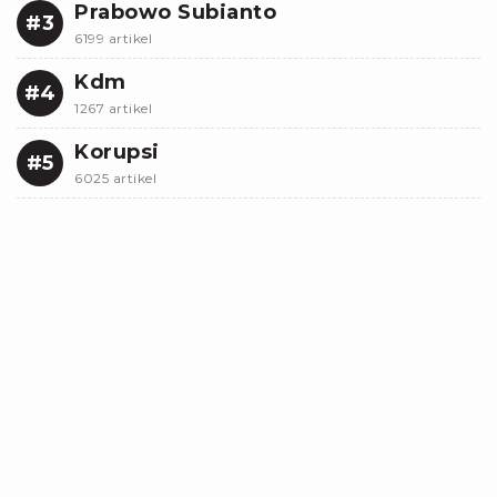
Prabowo Subianto
#3
6199 artikel
Kdm
#4
1267 artikel
Korupsi
#5
6025 artikel