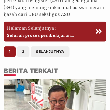
percepatan Magister (4+1) dan gelar ganda
(3+1) yang memungkinkan mahasiswa meraih
ijazah dari UEU sekaligus ASU.
Halaman Selanjutnya :
Seluruh proses pembelajaran
dipusatkan di Global Innovation Hub
yang dilengkapi dengan ruang kelas
pintar serta laboratorium teknologi
1
2
SELANJUTNYA
mutakhir.
BERITA TERKAIT