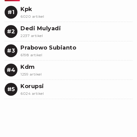
Kpk
#1
6020 artikel
Dedi Mulyadi
#2
2237 artikel
Prabowo Subianto
#3
6198 artikel
Kdm
#4
1259 artikel
Korupsi
#5
6024 artikel