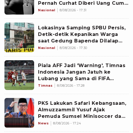
Pernah Curhat Diberi Uang Cuma
Rp10 Ribu
Nasional
8/08/2026 - 17:31
Lokasinya Samping SPBU Persis,
Detik-detik Kepanikan Warga
saat Gedung Bapenda Dilalap
Api: Teriak Semua!
Nasional
8/08/2026 - 17:30
Piala AFF Jadi 'Warning', Timnas
Indonesia Jangan Jatuh ke
Lubang yang Sama di FIFA
ASEAN Cup 2026
Timnas
8/08/2026 - 17:28
PKS Lakukan Safari Kebangsaan,
Almuzzammil Yusuf Ajak
Pemuda Sumsel Minisoccer dan
Promosi Kuliner Pempek di
News
8/08/2026 - 17:24
Sungai Musi