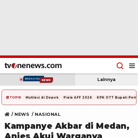
Lainnya
BREAKING
NEWS
#
TOPIK
Mutilasi di Depok
Piala AFF 2026
KPK OTT Bupati Pem
NEWS
NASIONAL
Kampanye Akbar di Medan,
Anies Akui Warganya