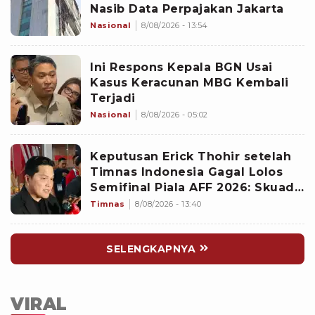
Nasib Data Perpajakan Jakarta
Nasional
8/08/2026 - 13:54
Ini Respons Kepala BGN Usai
Kasus Keracunan MBG Kembali
Terjadi
Nasional
8/08/2026 - 05:02
Keputusan Erick Thohir setelah
Timnas Indonesia Gagal Lolos
Semifinal Piala AFF 2026: Skuad
John Herdman Dievaluasi
Timnas
8/08/2026 - 13:40
SELENGKAPNYA
VIRAL