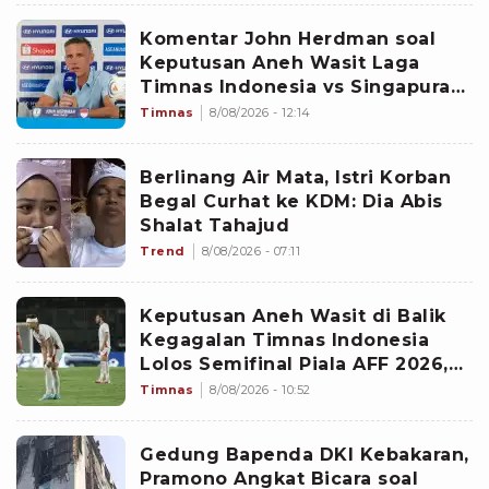
Komentar John Herdman soal
Keputusan Aneh Wasit Laga
Timnas Indonesia vs Singapura
di Piala AFF 2026: Percuma
Timnas
8/08/2026 - 12:14
Bahas Itu
Berlinang Air Mata, Istri Korban
Begal Curhat ke KDM: Dia Abis
Shalat Tahajud
Trend
8/08/2026 - 07:11
Keputusan Aneh Wasit di Balik
Kegagalan Timnas Indonesia
Lolos Semifinal Piala AFF 2026,
Untungkan Singapura dan
Timnas
8/08/2026 - 10:52
Rugikan Garuda
Gedung Bapenda DKI Kebakaran,
Pramono Angkat Bicara soal