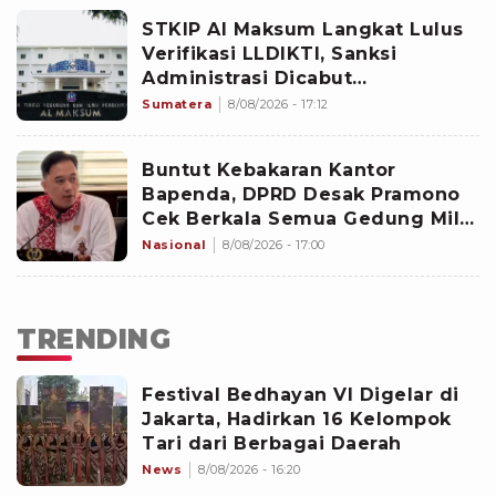
STKIP Al Maksum Langkat Lulus
Verifikasi LLDIKTI, Sanksi
Administrasi Dicabut
Kemdiktisaintek
Sumatera
8/08/2026 - 17:12
Buntut Kebakaran Kantor
Bapenda, DPRD Desak Pramono
Cek Berkala Semua Gedung Milik
Pemprov Jakarta
Nasional
8/08/2026 - 17:00
TRENDING
Festival Bedhayan VI Digelar di
Jakarta, Hadirkan 16 Kelompok
Tari dari Berbagai Daerah
News
8/08/2026 - 16:20