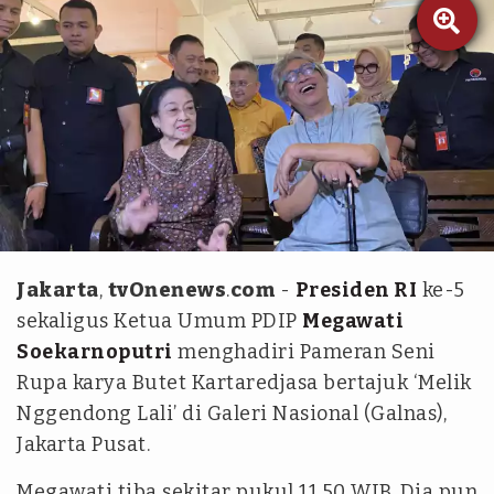

Tim tvOne/Syifa Aulia
Jakarta
,
tvOnenews
.
com
-
Presiden RI
ke-5
sekaligus Ketua Umum PDIP
Megawati
Soekarnoputri
menghadiri Pameran Seni
Rupa karya Butet Kartaredjasa bertajuk ‘Melik
Nggendong Lali’ di Galeri Nasional (Galnas),
Jakarta Pusat.
Megawati tiba sekitar pukul 11.50 WIB. Dia pun