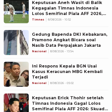
Keputusan Aneh Wasit di Balik
Kegagalan Timnas Indonesia
Lolos Semifinal Piala AFF 2026,
Untungkan Singapura dan
Timnas
8/08/2026 - 10:52
Rugikan Garuda
Gedung Bapenda DKI Kebakaran,
Pramono Angkat Bicara soal
Nasib Data Perpajakan Jakarta
Nasional
8/08/2026 - 13:54
Ini Respons Kepala BGN Usai
Kasus Keracunan MBG Kembali
Terjadi
Nasional
8/08/2026 - 05:02
Keputusan Erick Thohir setelah
Timnas Indonesia Gagal Lolos
Semifinal Piala AFF 2026: Skuad