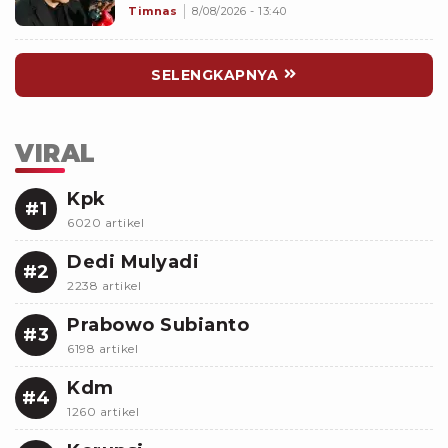
John Herdman Dievaluasi
Timnas
8/08/2026 - 13:40
SELENGKAPNYA
VIRAL
Kpk
#1
6020 artikel
Dedi Mulyadi
#2
2238 artikel
Prabowo Subianto
#3
6198 artikel
Kdm
#4
1260 artikel