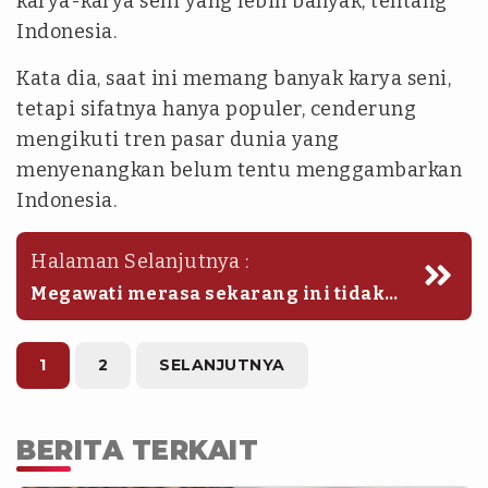
karya-karya seni yang lebih banyak, tentang
Indonesia.
Kata dia, saat ini memang banyak karya seni,
tetapi sifatnya hanya populer, cenderung
mengikuti tren pasar dunia yang
menyenangkan belum tentu menggambarkan
Indonesia.
Halaman Selanjutnya :
Megawati merasa sekarang ini tidak
ada tempat seperti Taman Ismail
Marzuki (TIM) sebagai sekolah seni. Dia
menilai kegunaan TIM saat ini sudah
1
2
SELANJUTNYA
bergeser.
BERITA TERKAIT