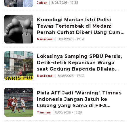
Kejahatan Jalanan
Jabar
8/08/2026 - 17:35
Kronologi Mantan Istri Polisi
Tewas Tertembak di Medan:
Pernah Curhat Diberi Uang Cuma
Rp10 Ribu
Nasional
8/08/2026 - 17:31
Lokasinya Samping SPBU Persis,
Detik-detik Kepanikan Warga
saat Gedung Bapenda Dilalap
Api: Teriak Semua!
Nasional
8/08/2026 - 17:30
Piala AFF Jadi 'Warning', Timnas
Indonesia Jangan Jatuh ke
Lubang yang Sama di FIFA
ASEAN Cup 2026
Timnas
8/08/2026 - 17:28