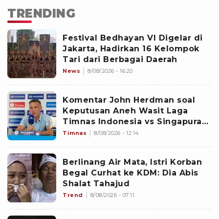
TRENDING
Festival Bedhayan VI Digelar di
Jakarta, Hadirkan 16 Kelompok
Tari dari Berbagai Daerah
News
8/08/2026 - 16:20
Komentar John Herdman soal
Keputusan Aneh Wasit Laga
Timnas Indonesia vs Singapura
di Piala AFF 2026: Percuma
Timnas
8/08/2026 - 12:14
Bahas Itu
Berlinang Air Mata, Istri Korban
Begal Curhat ke KDM: Dia Abis
Shalat Tahajud
Trend
8/08/2026 - 07:11