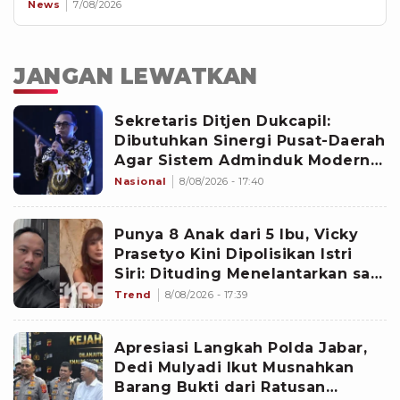
News
7/08/2026
JANGAN LEWATKAN
Sekretaris Ditjen Dukcapil:
Dibutuhkan Sinergi Pusat-Daerah
Agar Sistem Adminduk Modern
dan Aman
Nasional
8/08/2026 - 17:40
Punya 8 Anak dari 5 Ibu, Vicky
Prasetyo Kini Dipolisikan Istri
Siri: Dituding Menelantarkan saat
Lahiran
Trend
8/08/2026 - 17:39
Apresiasi Langkah Polda Jabar,
Dedi Mulyadi Ikut Musnahkan
Barang Bukti dari Ratusan