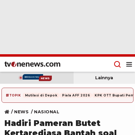
Lainnya
BREAKING
NEWS
#
TOPIK
Mutilasi di Depok
Piala AFF 2026
KPK OTT Bupati Pem
NEWS
NASIONAL
Hadiri Pameran Butet
Kertaredjasa Bantah soal