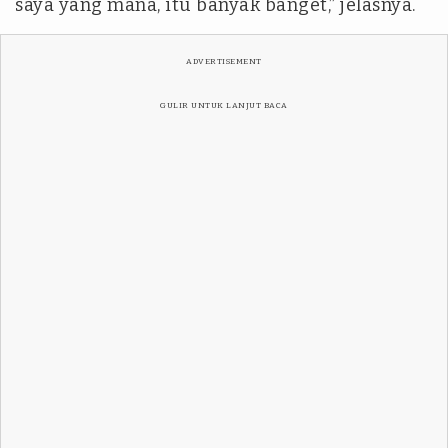
saya yang mana, itu banyak banget,” jelasnya.
ADVERTISEMENT
GULIR UNTUK LANJUT BACA