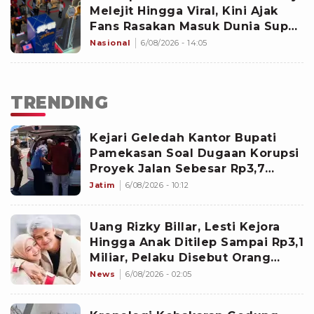
Melejit Hingga Viral, Kini Ajak
Fans Rasakan Masuk Dunia Super
Hero Lewat Exhibition
Nasional
6/08/2026 - 14:05
TRENDING
Kejari Geledah Kantor Bupati
Pamekasan Soal Dugaan Korupsi
Proyek Jalan Sebesar Rp3,7
Milliar
Jatim
6/08/2026 - 10:12
Uang Rizky Billar, Lesti Kejora
Hingga Anak Ditilep Sampai Rp3,1
Miliar, Pelaku Disebut Orang
Terdekat
News
6/08/2026 - 02:05