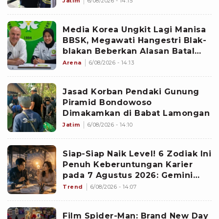
Jatim
6/08/2026 - 14:15
Media Korea Ungkit Lagi Manisa
BBSK, Megawati Hangestri Blak-
blakan Beberkan Alasan Batal
Main di Liga Voli Turki
Arena
6/08/2026 - 14:13
Jasad Korban Pendaki Gunung
Piramid Bondowoso
Dimakamkan di Babat Lamongan
Jatim
6/08/2026 - 14:10
Siap-Siap Naik Level! 6 Zodiak Ini
Penuh Keberuntungan Karier
pada 7 Agustus 2026: Gemini
Punya Senjata Utama
Trend
6/08/2026 - 14:07
Film Spider-Man: Brand New Day