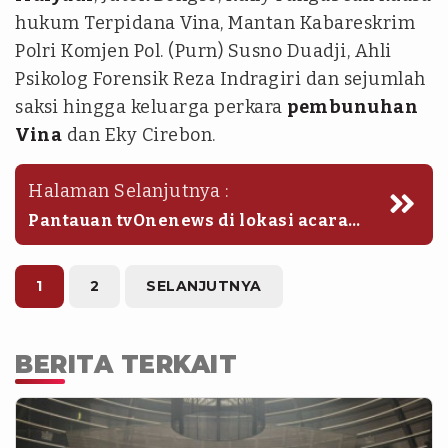
hukum Terpidana Vina, Mantan Kabareskrim
Polri Komjen Pol. (Purn) Susno Duadji, Ahli
Psikolog Forensik Reza Indragiri dan sejumlah
saksi hingga keluarga perkara
pembunuhan
Vina
dan Eky Cirebon.
Halaman Selanjutnya :
Pantauan tvOnenews di lokasi acara
para peserta tersebut memenuhi kursi-
kursi pada gedung 3 lantai yang
disediakan.
1
2
SELANJUTNYA
BERITA TERKAIT