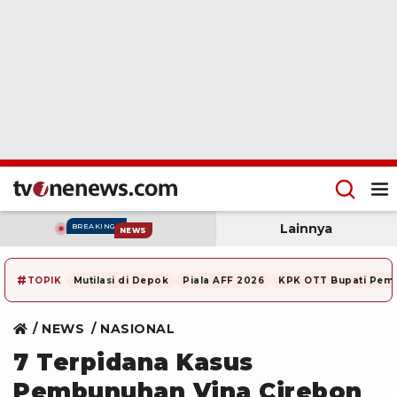
Lainnya
BREAKING
NEWS
#
TOPIK
Mutilasi di Depok
Piala AFF 2026
KPK OTT Bupati Pem
NEWS
NASIONAL
7 Terpidana Kasus
Pembunuhan Vina Cirebon