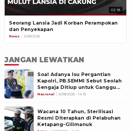
02:18
Seorang Lansia Jadi Korban Perampokan
dan Penyekapan
News
5/08/2026
JANGAN LEWATKAN
Soal Adanya Isu Pergantian
Kapolri, PB.SEMMI Sebut Seolah
Sengaja Ditiup untuk Ganggu
Stabilitas Nasional
Nasional
6/08/2026 - 14:19
Wacana 10 Tahun, Sterilisasi
Resmi Diterapkan di Pelabuhan
Ketapang-Gilimanuk