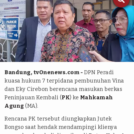
tvOnenews.com/Ilham Ariyansyah
Bandung, tvOnenews.com -
DPN Peradi
kuasa hukum 7 terpidana pembunuhan Vina
dan Eky Cirebon berencana masukan berkas
Peninjauan Kembali (
PK
) ke
Mahkamah
Agung
(MA).
Rencana PK tersebut diungkapkan Jutek
Bongso saat hendak mendampingi klienya