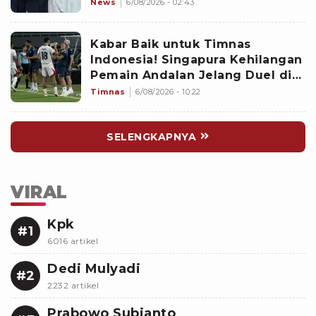
Inara Rusli?
News
6/08/2026 - 02:43
Kabar Baik untuk Timnas
Indonesia! Singapura Kehilangan
Pemain Andalan Jelang Duel di
Piala AFF 2026
Timnas
6/08/2026 - 10:22
SELENGKAPNYA
VIRAL
Kpk
#1
6016 artikel
Dedi Mulyadi
#2
2232 artikel
Prabowo Subianto