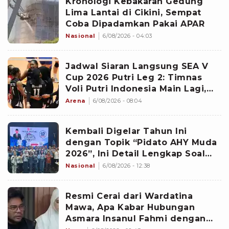
Kronologi Kebakaran Gedung
Lima Lantai di Cikini, Sempat
Coba Dipadamkan Pakai APAR
Nasional
6/08/2026 - 04:03
Jadwal Siaran Langsung SEA V
Cup 2026 Putri Leg 2: Timnas
Voli Putri Indonesia Main Lagi,
Langsung Hadapi Vietnam
Arena
6/08/2026 - 08:04
Kembali Digelar Tahun Ini
dengan Topik “Pidato AHY Muda
2026”, Ini Detail Lengkap Soal
Lomba Rakyat
Nasional
6/08/2026 - 12:38
Resmi Cerai dari Wardatina
Mawa, Apa Kabar Hubungan
Asmara Insanul Fahmi dengan