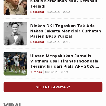
Kasus Keracunan MBG Kembali
Terjadi
Nasional
8/08/2026 - 05:02
Dinkes DKI Tegaskan Tak Ada
Nakes Jakarta Mencibir Curhatan
Pasien BPJS Yurizal
Nasional
8/08/2026 - 09:54
Ulasan Menyakitkan Jurnalis
Vietnam Usai Timnas Indonesia
Tersingkir dari Piala AFF 2026:
Memalukan!
Timnas
8/08/2026 - 09:29
SELENGKAPNYA
VIRAL