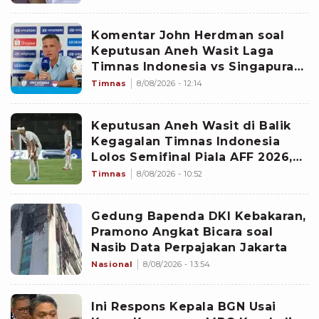
Komentar John Herdman soal
Keputusan Aneh Wasit Laga
Timnas Indonesia vs Singapura
di Piala AFF 2026: Percuma
Timnas
8/08/2026 - 12:14
Bahas Itu
Keputusan Aneh Wasit di Balik
Kegagalan Timnas Indonesia
Lolos Semifinal Piala AFF 2026,
Untungkan Singapura dan
Timnas
8/08/2026 - 10:52
Rugikan Garuda
Gedung Bapenda DKI Kebakaran,
Pramono Angkat Bicara soal
Nasib Data Perpajakan Jakarta
Nasional
8/08/2026 - 13:54
Ini Respons Kepala BGN Usai