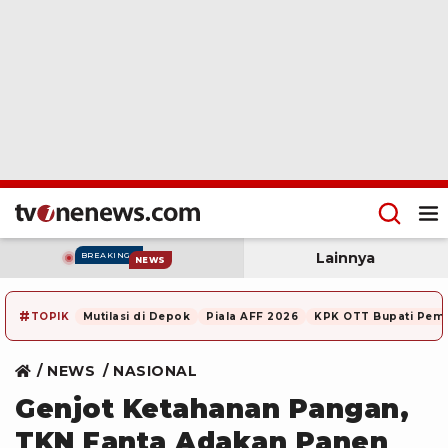
Lainnya
BREAKING
NEWS
#
TOPIK
Mutilasi di Depok
Piala AFF 2026
KPK OTT Bupati Pem
NEWS
NASIONAL
Genjot Ketahanan Pangan,
TKN Fanta Adakan Panen