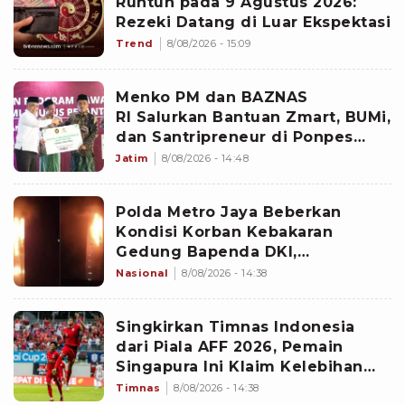
Runtuh pada 9 Agustus 2026:
Rezeki Datang di Luar Ekspektasi
Trend
8/08/2026 - 15:09
Menko PM dan BAZNAS
RI Salurkan Bantuan Zmart, BUMi,
dan Santripreneur di Ponpes
Gresik
Jatim
8/08/2026 - 14:48
Polda Metro Jaya Beberkan
Kondisi Korban Kebakaran
Gedung Bapenda DKI,
Penyelidikan Masih Dilakukan
Nasional
8/08/2026 - 14:38
Singkirkan Timnas Indonesia
dari Piala AFF 2026, Pemain
Singapura Ini Klaim Kelebihan
The Lions yang Buat Garuda
Timnas
8/08/2026 - 14:38