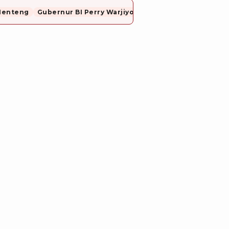
Menteng
Gubernur BI Perry Warjiyo Mundur