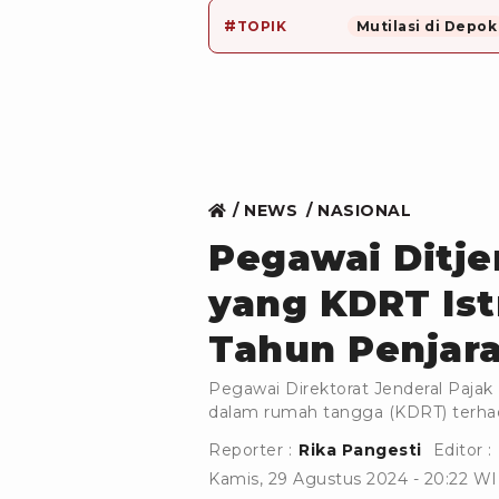
#
TOPIK
Mutilasi di Depok
NEWS
NASIONAL
Pegawai Ditje
yang KDRT Ist
Tahun Penjar
Pegawai Direktorat Jenderal Pajak
dalam rumah tangga (KDRT) terhadap
Reporter :
Rika Pangesti
Editor :
Kamis, 29 Agustus 2024 - 20:22 W