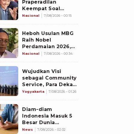
Praperadilan
Keempat Soal
Status Cekal
Nasional
7/08/2026 - 00:15
Heboh Usulan MBG
Raih Nobel
Perdamaian 2026,
Istana Akhirnya
Nasional
7/08/2026 - 00:34
Buka Suara
Wujudkan Visi
sebagai Community
Service, Para Dekan
Baru Universitas
Yogyakarta
7/08/2026 - 01:26
Ahmad Dahlan
Diminta Fokus pada
Diam-diam
Lima Agenda
Indonesia Masuk 5
Strategis
Besar Dunia
Penyandang
News
7/08/2026 - 02:02