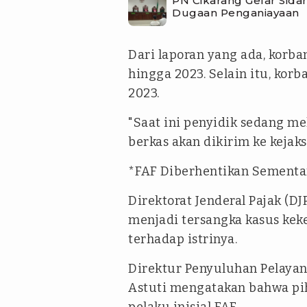
PN Cikarang Gelar Sid
Dugaan Penganiayaan
Dari laporan yang ada, korba
hingga 2023. Selain itu, kor
2023.
"Saat ini penyidik sedang 
berkas akan dikirim ke kejaks
*FAF Diberhentikan Sementar
Direktorat Jenderal Pajak (D
menjadi tersangka kasus ke
terhadap istrinya.
Direktur Penyuluhan Pelaya
Astuti mengatakan bahwa pi