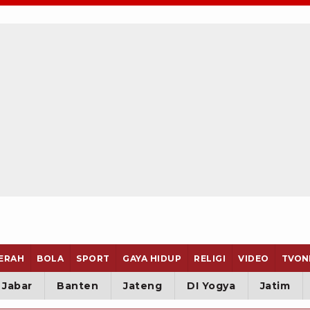
ERAH
BOLA
SPORT
GAYA HIDUP
RELIGI
VIDEO
TVON
Jabar
Banten
Jateng
DI Yogya
Jatim