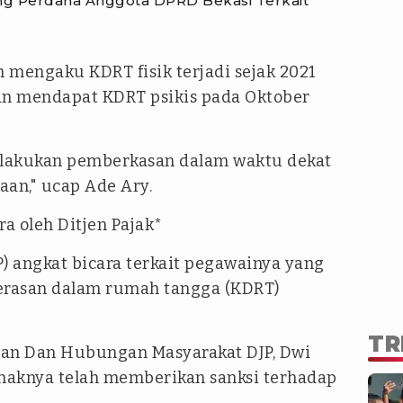
ang Perdana Anggota DPRD Bekasi Terkait
n mengaku KDRT fisik terjadi sejak 2021
ban mendapat KDRT psikis pada Oktober
melakukan pemberkasan dalam waktu dekat
aan," ucap Ade Ary.
a oleh Ditjen Pajak*
JP) angkat bicara terkait pegawainya yang
kerasan dalam rumah tangga (KDRT)
TR
nan Dan Hubungan Masyarakat DJP, Dwi
haknya telah memberikan sanksi terhadap