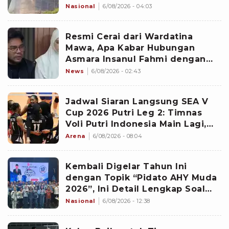
Nasional
6/08/2026 - 04:03
Resmi Cerai dari Wardatina
Mawa, Apa Kabar Hubungan
Asmara Insanul Fahmi dengan
Inara Rusli?
News
6/08/2026 - 02:43
Jadwal Siaran Langsung SEA V
Cup 2026 Putri Leg 2: Timnas
Voli Putri Indonesia Main Lagi,
Langsung Hadapi Vietnam
Arena
6/08/2026 - 08:04
Kembali Digelar Tahun Ini
dengan Topik “Pidato AHY Muda
2026”, Ini Detail Lengkap Soal
Lomba Rakyat
Nasional
6/08/2026 - 12:38