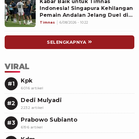
Kabar Baik untuk Timnas
Indonesia! Singapura Kehilangan
Pemain Andalan Jelang Duel di
Piala AFF 2026
Timnas
6/08/2026 - 10:22
SELENGKAPNYA
VIRAL
Kpk
#1
6016 artikel
Dedi Mulyadi
#2
2232 artikel
Prabowo Subianto
#3
6196 artikel