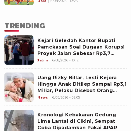
Bola
6/08/2026 - 13:23
TRENDING
Kejari Geledah Kantor Bupati
Pamekasan Soal Dugaan Korupsi
Proyek Jalan Sebesar Rp3,7
Milliar
Jatim
6/08/2026 - 10:12
Uang Rizky Billar, Lesti Kejora
Hingga Anak Ditilep Sampai Rp3,1
Miliar, Pelaku Disebut Orang
Terdekat
News
6/08/2026 - 02:05
Kronologi Kebakaran Gedung
Lima Lantai di Cikini, Sempat
Coba Dipadamkan Pakai APAR