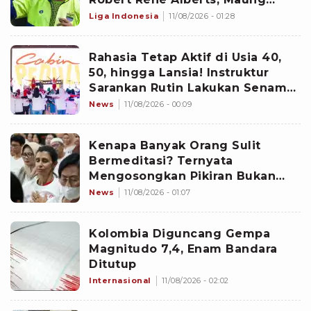
Bandung Selesaikan Bursa
Liga Indonesia
11/08/2026 - 01:28
Transfer Pemain Lebih Cepat?
Rahasia Tetap Aktif di Usia 40,
50, hingga Lansia! Instruktur
Sarankan Rutin Lakukan Senam
Ini
News
11/08/2026 - 00:09
Kenapa Banyak Orang Sulit
Bermeditasi? Ternyata
Mengosongkan Pikiran Bukan
Satu-satunya Cara
News
11/08/2026 - 01:07
Kolombia Diguncang Gempa
Magnitudo 7,4, Enam Bandara
Ditutup
Internasional
11/08/2026 - 02:02