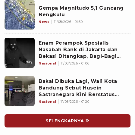
Gempa Magnitudo 5,1 Guncang
Bengkulu
News
11/08/2026 - 01:50
Enam Perampok Spesialis
Nasabah Bank di Jakarta dan
Bekasi Ditangkap, Bagi-Bagi
Tugas Terstruktur
Nasional
11/08/2026 - 01:06
Bakal Dibuka Lagi, Wali Kota
Bandung Sebut Husein
Sastranegara Kini Berstatus
Bandar Udara Internasional
Nasional
11/08/2026 - 01:20
SELENGKAPNYA