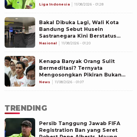
Bandung Selesaikan Bursa
Liga Indonesia
11/08/2026 - 01:28
Transfer Pemain Lebih Cepat?
Bakal Dibuka Lagi, Wali Kota
Bandung Sebut Husein
Sastranegara Kini Berstatus
Bandar Udara Internasional
Nasional
11/08/2026 - 01:20
Kenapa Banyak Orang Sulit
Bermeditasi? Ternyata
Mengosongkan Pikiran Bukan
Satu-satunya Cara
News
11/08/2026 - 01:07
TRENDING
Persib Tanggung Jawab FIFA
Registration Ban yang Seret
Robert Rene Alberts, Maung