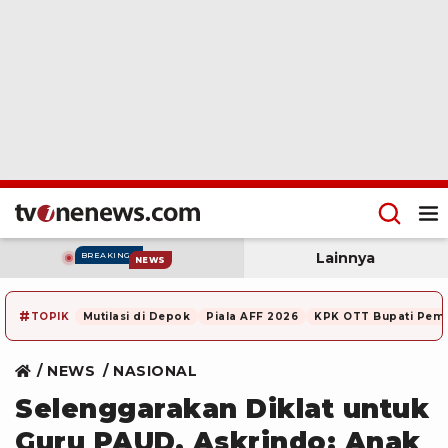
Lainnya
BREAKING
NEWS
#
TOPIK
Mutilasi di Depok
Piala AFF 2026
KPK OTT Bupati Pem
NEWS
NASIONAL
Selenggarakan Diklat untuk
Guru PAUD, Askrindo: Anak