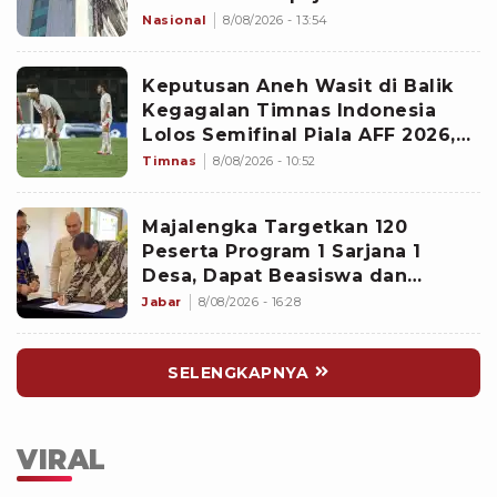
Nasional
8/08/2026 - 13:54
Keputusan Aneh Wasit di Balik
Kegagalan Timnas Indonesia
Lolos Semifinal Piala AFF 2026,
Untungkan Singapura dan
Timnas
8/08/2026 - 10:52
Rugikan Garuda
Majalengka Targetkan 120
Peserta Program 1 Sarjana 1
Desa, Dapat Beasiswa dan
Kesempatan Magang di Jepang
Jabar
8/08/2026 - 16:28
SELENGKAPNYA
VIRAL