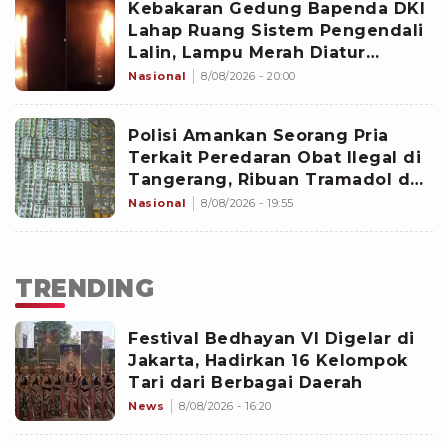
Kebakaran Gedung Bapenda DKI
Lahap Ruang Sistem Pengendali
Lalin, Lampu Merah Diatur
Manual Sementara
Nasional
8/08/2026 - 20:00
Polisi Amankan Seorang Pria
Terkait Peredaran Obat Ilegal di
Tangerang, Ribuan Tramadol dan
Hexymer Ikut Disita
Nasional
8/08/2026 - 19:55
TRENDING
Festival Bedhayan VI Digelar di
Jakarta, Hadirkan 16 Kelompok
Tari dari Berbagai Daerah
News
8/08/2026 - 16:20