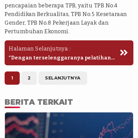
pencapaian beberapa TPB, yaitu TPB No.4
Pendidikan Berkualitas, TPB No.5 Kesetaraan
Gender, TPB No.8 Pekerjaan Layak dan
Pertumbuhan Ekonomi.
Halaman Selanjutnya :
“Dengan terselenggaranya pelatihan
ini, diharapkan lahir tenaga pendidik
PAUD yang unggul dan inspiratif, serta
mampu mencetak generasi penerus
1
2
SELANJUTNYA
bangsa yang siap menyongsong
Indonesia Emas 2045,” tutup Mahelan.
BERITA TERKAIT