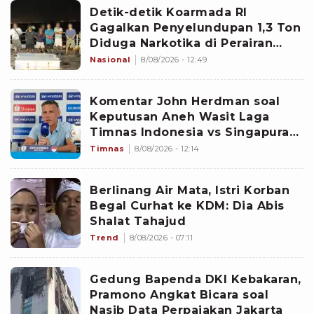
Detik-detik Koarmada RI
Gagalkan Penyelundupan 1,3 Ton
Diduga Narkotika di Perairan
Bintan
Nasional
8/08/2026 - 12:49
Komentar John Herdman soal
Keputusan Aneh Wasit Laga
Timnas Indonesia vs Singapura
di Piala AFF 2026: Percuma
Timnas
8/08/2026 - 12:14
Bahas Itu
Berlinang Air Mata, Istri Korban
Begal Curhat ke KDM: Dia Abis
Shalat Tahajud
Trend
8/08/2026 - 07:11
Gedung Bapenda DKI Kebakaran,
Pramono Angkat Bicara soal
Nasib Data Perpajakan Jakarta