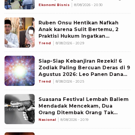
dan Pemulihan Lingkungan
Ekonomi Bisnis
8/08/2026 - 20:30
Ruben Onsu Hentikan Nafkah
Anak karena Sulit Bertemu, 2
Praktisi Hukum Ingatkan
Risikonya
Trend
8/08/2026 - 20:29
Siap-Siap Kebanjiran Rezeki! 6
Zodiak Paling Bercuan Deras di 9
Agustus 2026: Leo Panen Dana
Ekstra
Trend
8/08/2026 - 20:25
Suasana Festival Lembah Baliem
Mendadak Mencekam, Dua
Orang Ditembak Orang Tak
Dikenal
Nasional
8/08/2026 - 20:19