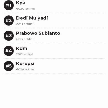
Kpk
#1
6020 artikel
Dedi Mulyadi
#2
2241 artikel
Prabowo Subianto
#3
6198 artikel
Kdm
#4
1263 artikel
Korupsi
#5
6024 artikel