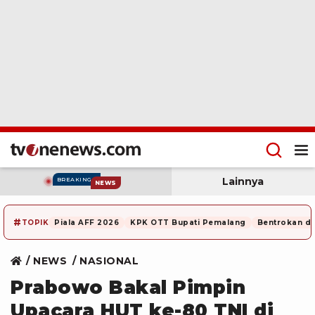
Lainnya
BREAKING
NEWS
#
TOPIK
Piala AFF 2026
KPK OTT Bupati Pemalang
Bentrokan di
NEWS
NASIONAL
Prabowo Bakal Pimpin
Upacara HUT ke-80 TNI di