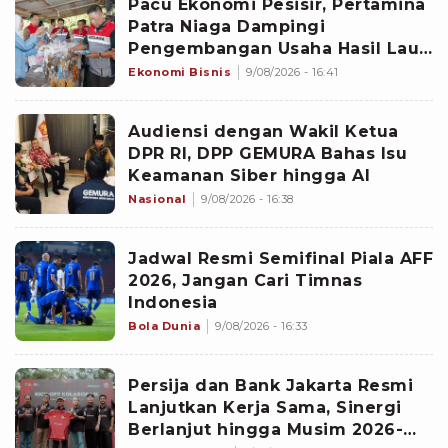
Pacu Ekonomi Pesisir, Pertamina
Patra Niaga Dampingi
Pengembangan Usaha Hasil Laut
di Batam
Ekonomi Bisnis
9/08/2026 - 16:41
Audiensi dengan Wakil Ketua
DPR RI, DPP GEMURA Bahas Isu
Keamanan Siber hingga AI
Nasional
9/08/2026 - 16:38
Jadwal Resmi Semifinal Piala AFF
2026, Jangan Cari Timnas
Indonesia
Bola Dunia
9/08/2026 - 16:33
‎Persija dan Bank Jakarta Resmi
Lanjutkan Kerja Sama, Sinergi
Berlanjut hingga Musim 2026-