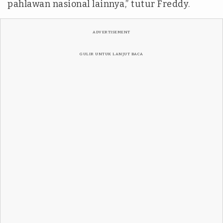
pahlawan nasional lainnya,” tutur Freddy.
ADVERTISEMENT
GULIR UNTUK LANJUT BACA