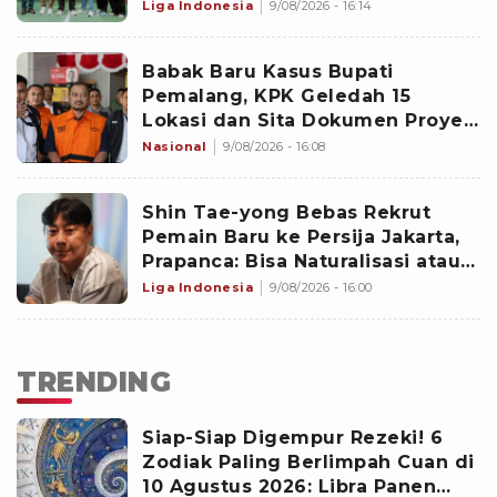
2027
Liga Indonesia
9/08/2026 - 16:14
Babak Baru Kasus Bupati
Pemalang, KPK Geledah 15
Lokasi dan Sita Dokumen Proyek
PUPR hingga CCTV Hotel
Nasional
9/08/2026 - 16:08
‎Shin Tae-yong Bebas Rekrut
Pemain Baru ke Persija Jakarta,
Prapanca: Bisa Naturalisasi atau
Asing
Liga Indonesia
9/08/2026 - 16:00
TRENDING
Siap-Siap Digempur Rezeki! 6
Zodiak Paling Berlimpah Cuan di
10 Agustus 2026: Libra Panen