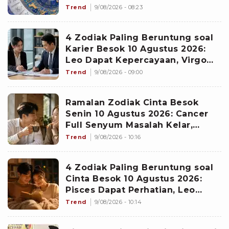
Proyek Emas
Trend
9/08/2026 - 08:23
4 Zodiak Paling Beruntung soal
Karier Besok 10 Agustus 2026:
Leo Dapat Kepercayaan, Virgo
Makin Diperhitungkan
Trend
9/08/2026 - 09:00
Ramalan Zodiak Cinta Besok
Senin 10 Agustus 2026: Cancer
Full Senyum Masalah Kelar,
Scorpio Awas Terprovokasi
Trend
9/08/2026 - 10:16
Kabar Burung di Awal Pekan
4 Zodiak Paling Beruntung soal
Cinta Besok 10 Agustus 2026:
Pisces Dapat Perhatian, Leo
Makin Dekat dengan Si Dia
Trend
9/08/2026 - 10:14