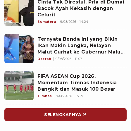
Cinta Tak Direstui, Pria di Dumai
Bacok Ayah Kekasih dengan
Celurit
Sumatera
9/08/2026 - 14:24
Ternyata Benda Ini yang Bikin
Ikan Makin Langka, Nelayan
Malut Curhat ke Gubernur Malut
Sherly Tjoanda soal Rumpon
Daerah
9/08/2026 - 11:07
Ilegal
FIFA ASEAN Cup 2026,
Momentum Timnas Indonesia
Bangkit dan Masuk 100 Besar
Timnas
9/08/2026 - 15:29
SELENGKAPNYA