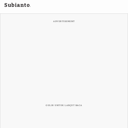
Subianto
.
ADVERTISEMENT
GULIR UNTUK LANJUT BACA