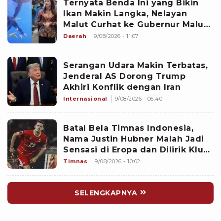
Ternyata Benda Ini yang Bikin
Ikan Makin Langka, Nelayan
Malut Curhat ke Gubernur Malut
Sherly Tjoanda soal Rumpon
Daerah
9/08/2026 - 11:07
Ilegal
Serangan Udara Makin Terbatas,
Jenderal AS Dorong Trump
Akhiri Konflik dengan Iran
Internasional
9/08/2026 - 06:40
Batal Bela Timnas Indonesia,
Nama Justin Hubner Malah Jadi
Sensasi di Eropa dan Dilirik Klub
Kasta Teratas
Timnas
9/08/2026 - 10:02
SELENGKAPNYA