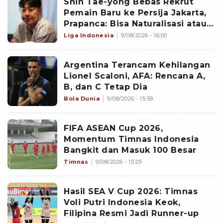
‎Shin Tae-yong Bebas Rekrut
Pemain Baru ke Persija Jakarta,
Prapanca: Bisa Naturalisasi atau
Asing
Liga Indonesia
9/08/2026 - 16:00
Argentina Terancam Kehilangan
Lionel Scaloni, AFA: Rencana A,
B, dan C Tetap Dia
Bola Dunia
9/08/2026 - 15:59
FIFA ASEAN Cup 2026,
Momentum Timnas Indonesia
Bangkit dan Masuk 100 Besar
Timnas
9/08/2026 - 15:29
Hasil SEA V Cup 2026: Timnas
Voli Putri Indonesia Keok,
Filipina Resmi Jadi Runner-up