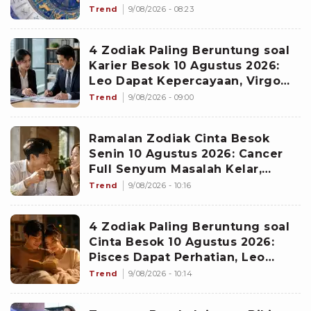
Proyek Emas
Trend
9/08/2026 - 08:23
4 Zodiak Paling Beruntung soal
Karier Besok 10 Agustus 2026:
Leo Dapat Kepercayaan, Virgo
Makin Diperhitungkan
Trend
9/08/2026 - 09:00
Ramalan Zodiak Cinta Besok
Senin 10 Agustus 2026: Cancer
Full Senyum Masalah Kelar,
Scorpio Awas Terprovokasi
Trend
9/08/2026 - 10:16
Kabar Burung di Awal Pekan
4 Zodiak Paling Beruntung soal
Cinta Besok 10 Agustus 2026:
Pisces Dapat Perhatian, Leo
Makin Dekat dengan Si Dia
Trend
9/08/2026 - 10:14