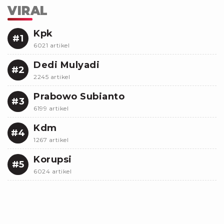
VIRAL
Kpk
#1
6021 artikel
Dedi Mulyadi
#2
2245 artikel
Prabowo Subianto
#3
6199 artikel
Kdm
#4
1267 artikel
Korupsi
#5
6024 artikel