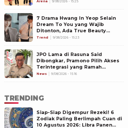
Arena
9/08/2026 - 15:25
7 Drama Hwang In Yeop Selain
Dream To You yang Wajib
Ditonton, Ada True Beauty
hingga Family by Choice
Trend
9/08/2026 - 15:23
JPO Lama di Rasuna Said
Dibongkar, Pramono Pilih Akses
Terintegrasi yang Ramah
Disabilitas
News
9/08/2026 - 15:16
TRENDING
Siap-Siap Digempur Rezeki! 6
Zodiak Paling Berlimpah Cuan di
10 Agustus 2026: Libra Panen