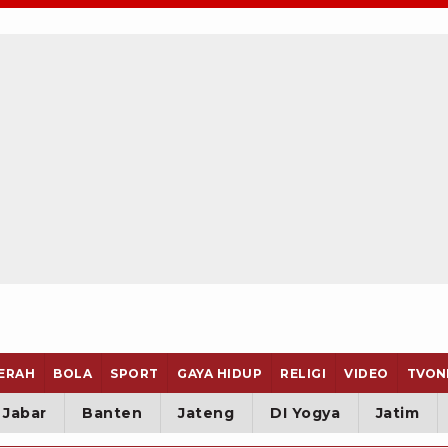
ERAH
BOLA
SPORT
GAYA HIDUP
RELIGI
VIDEO
TVON
Jabar
Banten
Jateng
DI Yogya
Jatim