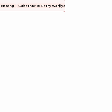
Menteng
Gubernur BI Perry Warjiyo Mundur