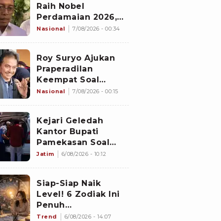
Raih Nobel
Perdamaian 2026,
Istana Akhirnya
Nasional
7/08/2026 - 00:34
Buka Suara
Roy Suryo Ajukan
Praperadilan
Keempat Soal
Status Cekal
Nasional
7/08/2026 - 00:15
Kejari Geledah
Kantor Bupati
Pamekasan Soal
Dugaan Korupsi
Jatim
6/08/2026 - 10:12
Proyek Jalan
Sebesar Rp3,7
Siap-Siap Naik
Milliar
Level! 6 Zodiak Ini
Penuh
Keberuntungan
Trend
6/08/2026 - 14:07