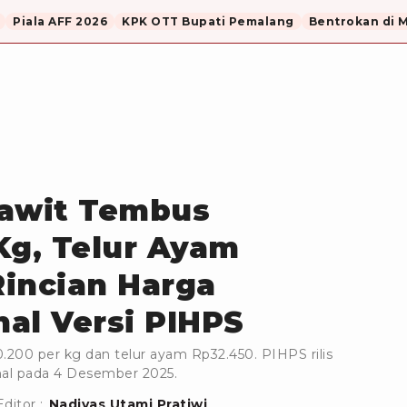
Piala AFF 2026
KPK OTT Bupati Pemalang
Bentrokan di 
Rawit Tembus
Kg, Telur Ayam
Rincian Harga
al Versi PIHPS
.200 per kg dan telur ayam Rp32.450. PIHPS rilis
nal pada 4 Desember 2025.
Editor :
Nadiyas Utami Pratiwi