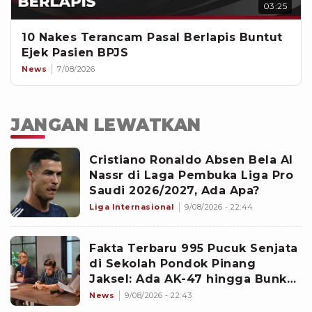
03:25
10 Nakes Terancam Pasal Berlapis Buntut
Ejek Pasien BPJS
News
7/08/2026
JANGAN LEWATKAN
Cristiano Ronaldo Absen Bela Al
Nassr di Laga Pembuka Liga Pro
Saudi 2026/2027, Ada Apa?
Liga Internasional
9/08/2026 - 22:44
Fakta Terbaru 995 Pucuk Senjata
di Sekolah Pondok Pinang
Jaksel: Ada AK-47 hingga Bunker
Terkunci
News
9/08/2026 - 22:43