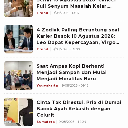
Full Senyum Masalah Kelar,
Scorpio Awas Terprovokasi
Trend
9/08/2026 - 10:16
Kabar Burung di Awal Pekan
4 Zodiak Paling Beruntung soal
Karier Besok 10 Agustus 2026:
Leo Dapat Kepercayaan, Virgo
Makin Diperhitungkan
Trend
9/08/2026 - 09:00
Saat Ampas Kopi Berhenti
Menjadi Sampah dan Mulai
Menjadi Moralitas Baru
Yogyakarta
9/08/2026 - 09:15
Cinta Tak Direstui, Pria di Dumai
Bacok Ayah Kekasih dengan
Celurit
Sumatera
9/08/2026 - 14:24