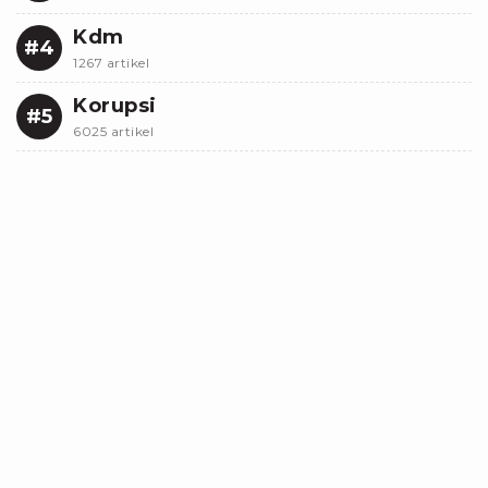
Kdm
#4
1267 artikel
Korupsi
#5
6025 artikel