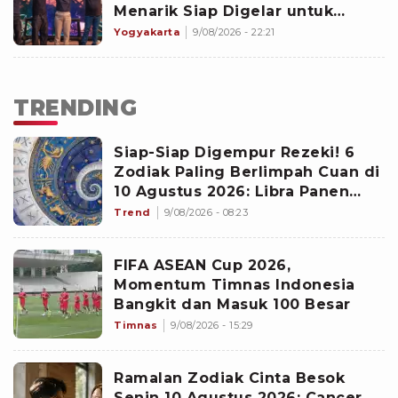
Menarik Siap Digelar untuk
Memeriahkan Perayaan Hari
Yogyakarta
9/08/2026 - 22:21
Ulang Tahun ke-81 Kemerdekaan
Republik Indonesia Di
Yogyakarta
TRENDING
Siap-Siap Digempur Rezeki! 6
Zodiak Paling Berlimpah Cuan di
10 Agustus 2026: Libra Panen
Proyek Emas
Trend
9/08/2026 - 08:23
FIFA ASEAN Cup 2026,
Momentum Timnas Indonesia
Bangkit dan Masuk 100 Besar
Timnas
9/08/2026 - 15:29
Ramalan Zodiak Cinta Besok
Senin 10 Agustus 2026: Cancer