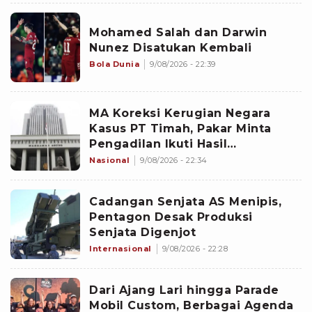
Mohamed Salah dan Darwin
Nunez Disatukan Kembali
Bola Dunia
9/08/2026 - 22:39
MA Koreksi Kerugian Negara
Kasus PT Timah, Pakar Minta
Pengadilan Ikuti Hasil
Perhitungan BPK
Nasional
9/08/2026 - 22:34
Cadangan Senjata AS Menipis,
Pentagon Desak Produksi
Senjata Digenjot
Internasional
9/08/2026 - 22:28
Dari Ajang Lari hingga Parade
Mobil Custom, Berbagai Agenda