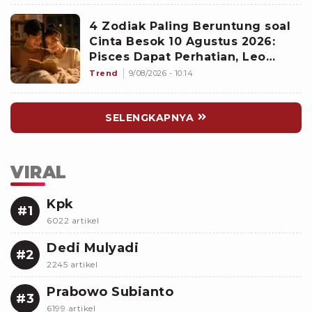
4 Zodiak Paling Beruntung soal
Cinta Besok 10 Agustus 2026:
Pisces Dapat Perhatian, Leo
Makin Dekat dengan Si Dia
Trend
9/08/2026 - 10:14
SELENGKAPNYA
VIRAL
Kpk
#1
6022 artikel
Dedi Mulyadi
#2
2245 artikel
Prabowo Subianto
#3
6199 artikel