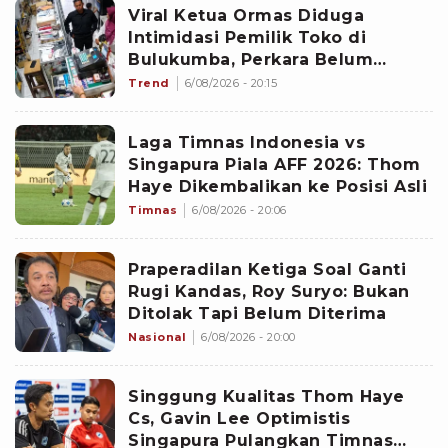
Viral Ketua Ormas Diduga
Intimidasi Pemilik Toko di
Bulukumba, Perkara Belum
Pasang Bendera Merah Putih
Trend
6/08/2026 - 20:15
Laga Timnas Indonesia vs
Singapura Piala AFF 2026: Thom
Haye Dikembalikan ke Posisi Asli
Timnas
6/08/2026 - 20:06
Praperadilan Ketiga Soal Ganti
Rugi Kandas, Roy Suryo: Bukan
Ditolak Tapi Belum Diterima
Nasional
6/08/2026 - 20:00
Singgung Kualitas Thom Haye
Cs, Gavin Lee Optimistis
Singapura Pulangkan Timnas