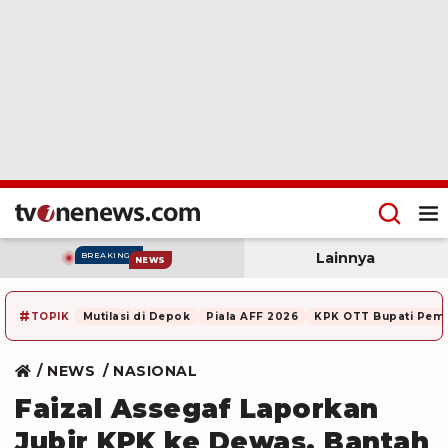
Lainnya
BREAKING
NEWS
#
TOPIK
Mutilasi di Depok
Piala AFF 2026
KPK OTT Bupati Pem
NEWS
NASIONAL
Faizal Assegaf Laporkan
Jubir KPK ke Dewas, Bantah