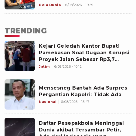
Indonesia dari Piala AFF 2026
Bola Dunia
6/08/2026 - 19:59
TRENDING
Kejari Geledah Kantor Bupati
Pamekasan Soal Dugaan Korupsi
Proyek Jalan Sebesar Rp3,7
Milliar
Jatim
6/08/2026 - 10:12
Mensesneg Bantah Ada Surpres
Pergantian Kapolri: Tidak Ada
Nasional
6/08/2026 - 15:47
Daftar Pesepakbola Meninggal
Dunia akibat Tersambar Petir,