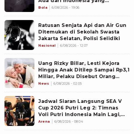
Ada dari Indonesia yang
Namanya sudah Tersohor
Bola
6/08/2026 - 19:06
Ratusan Senjata Api dan Air Gun
Ditemukan di Sekolah Swasta
Jakarta Selatan, Polisi Selidiki
Nasional
6/08/2026 - 12:07
Uang Rizky Billar, Lesti Kejora
Hingga Anak Ditilep Sampai Rp3,1
Miliar, Pelaku Disebut Orang
Terdekat
News
6/08/2026 - 02:05
Jadwal Siaran Langsung SEA V
Cup 2026 Putri Leg 2: Timnas
Voli Putri Indonesia Main Lagi,
Langsung Hadapi Vietnam
Arena
6/08/2026 - 08:04