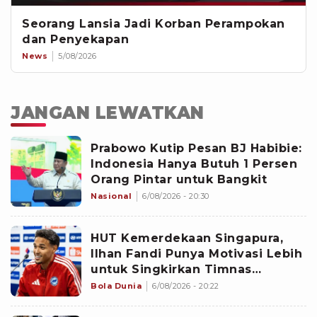
Seorang Lansia Jadi Korban Perampokan
dan Penyekapan
News
5/08/2026
JANGAN LEWATKAN
Prabowo Kutip Pesan BJ Habibie:
Indonesia Hanya Butuh 1 Persen
Orang Pintar untuk Bangkit
Nasional
6/08/2026 - 20:30
HUT Kemerdekaan Singapura,
Ilhan Fandi Punya Motivasi Lebih
untuk Singkirkan Timnas
Indonesia dari Piala AFF 2026
Bola Dunia
6/08/2026 - 20:22