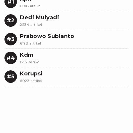
#1
6018 artikel
Dedi Mulyadi
#2
2234 artikel
Prabowo Subianto
#3
6198 artikel
Kdm
#4
1257 artikel
Korupsi
#5
6023 artikel