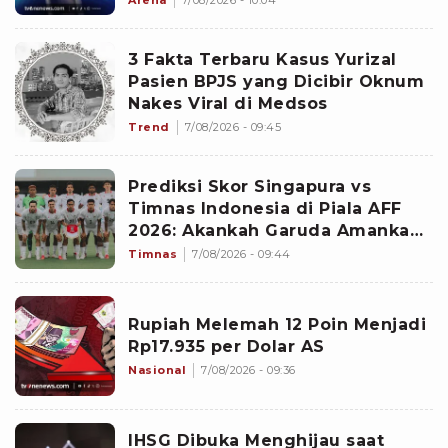
3 Fakta Terbaru Kasus Yurizal
Pasien BPJS yang Dicibir Oknum
Nakes Viral di Medsos
Trend
7/08/2026 - 09:45
Prediksi Skor Singapura vs
Timnas Indonesia di Piala AFF
2026: Akankah Garuda Amankan
Tiket Semifinal?
Timnas
7/08/2026 - 09:44
Rupiah Melemah 12 Poin Menjadi
Rp17.935 per Dolar AS
Nasional
7/08/2026 - 09:36
IHSG Dibuka Menghijau saat