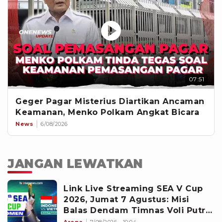
07:51
Geger Pagar Misterius Diartikan Ancaman
Keamanan, Menko Polkam Angkat Bicara
News
6/08/2026
JANGAN LEWATKAN
Link Live Streaming SEA V Cup
2026, Jumat 7 Agustus: Misi
Balas Dendam Timnas Voli Putri
Indonesia!
Arena
7/08/2026 - 10:04