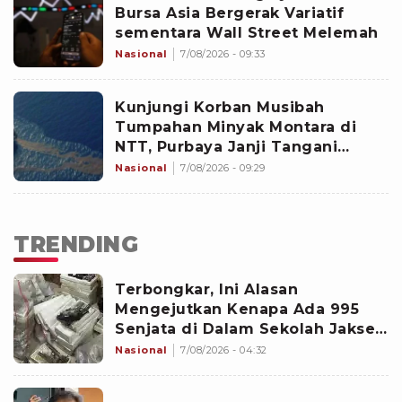
Bursa Asia Bergerak Variatif
sementara Wall Street Melemah
Nasional
7/08/2026 - 09:33
Kunjungi Korban Musibah
Tumpahan Minyak Montara di
NTT, Purbaya Janji Tangani
Dampak Sosial-Ekonomi
Nasional
7/08/2026 - 09:29
TRENDING
Terbongkar, Ini Alasan
Mengejutkan Kenapa Ada 995
Senjata di Dalam Sekolah Jaksel
Sejak 2020
Nasional
7/08/2026 - 04:32