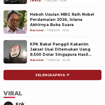
Jateng
7/08/2026 - 03:06
Heboh Usulan MBG Raih Nobel
Perdamaian 2026, Istana
Akhirnya Buka Suara
Nasional
7/08/2026 - 00:34
KPK Bakal Panggil Kakanim
Jaksel Usai Ditemukan Uang
8.500 Dolar Singapura Hasil
Penggeledahan
Nasional
7/08/2026 - 02:48
SELENGKAPNYA
VIRAL
Kpk