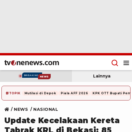
Lainnya
BREAKING
NEWS
#
TOPIK
Mutilasi di Depok
Piala AFF 2026
KPK OTT Bupati Pem
NEWS
NASIONAL
Update Kecelakaan Kereta
Tabrak KRL di Bekasi: 85