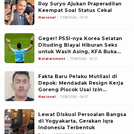
Roy Suryo Ajukan Praperadilan
Keempat Soal Status Cekal
Nasional
7/08/2026 - 00:15
Geger! PSSI-nya Korea Selatan
Dituding Biayai Hiburan Seks
untuk Wasit Asing, KFA Buka
Suara
Bolatainment
7/08/2026 - 02:21
Fakta Baru Pelaku Mutilasi di
Depok: Mendadak Resign Kerja
Goreng Piscok Usai Izin
Interview di Mal
Nasional
7/08/2026 - 06:57
Lewat Diskusi Persoalan Bangsa
di Yogyakarta, Gerakan Iqra
Indonesia Terbentuk