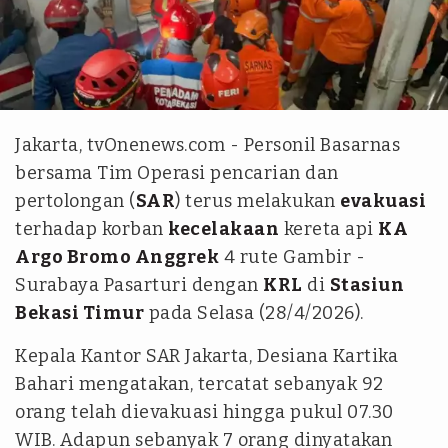
Tim tvOnenews/Adinda Ratna Safira
Jakarta, tvOnenews.com - Personil Basarnas
bersama Tim Operasi pencarian dan
pertolongan (
SAR
) terus melakukan
evakuasi
terhadap korban
kecelakaan
kereta api
KA
Argo Bromo Anggrek
4 rute Gambir -
Surabaya Pasarturi dengan
KRL
di
Stasiun
Bekasi Timur
pada Selasa (28/4/2026).
Kepala Kantor SAR Jakarta, Desiana Kartika
Bahari mengatakan, tercatat sebanyak 92
orang telah dievakuasi hingga pukul 07.30
WIB. Adapun sebanyak 7 orang dinyatakan