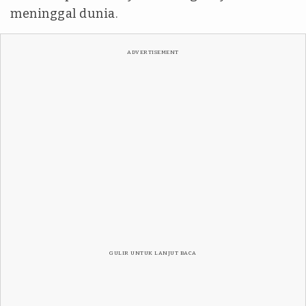
meninggal dunia.
ADVERTISEMENT
GULIR UNTUK LANJUT BACA