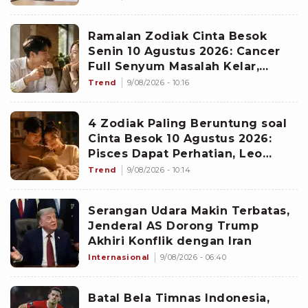
Ramalan Zodiak Cinta Besok
Senin 10 Agustus 2026: Cancer
Full Senyum Masalah Kelar,
Scorpio Awas Terprovokasi
Trend
9/08/2026 - 10:16
Kabar Burung di Awal Pekan
4 Zodiak Paling Beruntung soal
Cinta Besok 10 Agustus 2026:
Pisces Dapat Perhatian, Leo
Makin Dekat dengan Si Dia
Trend
9/08/2026 - 10:14
Serangan Udara Makin Terbatas,
Jenderal AS Dorong Trump
Akhiri Konflik dengan Iran
Internasional
9/08/2026 - 06:40
Batal Bela Timnas Indonesia,