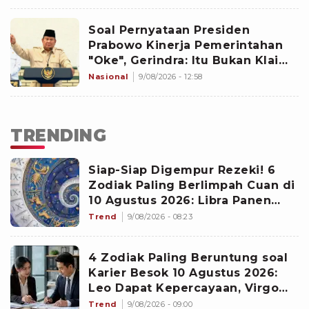
Soal Pernyataan Presiden
Prabowo Kinerja Pemerintahan
"Oke", Gerindra: Itu Bukan Klaim
Sepihak!
Nasional
9/08/2026 - 12:58
TRENDING
Siap-Siap Digempur Rezeki! 6
Zodiak Paling Berlimpah Cuan di
10 Agustus 2026: Libra Panen
Proyek Emas
Trend
9/08/2026 - 08:23
4 Zodiak Paling Beruntung soal
Karier Besok 10 Agustus 2026:
Leo Dapat Kepercayaan, Virgo
Makin Diperhitungkan
Trend
9/08/2026 - 09:00