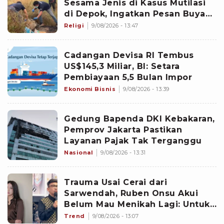
Sesama Jenis di Kasus Mutilasi
di Depok, Ingatkan Pesan Buya
Yahya soal Taubat
Religi
9/08/2026 - 13:47
Cadangan Devisa RI Tembus
US$145,3 Miliar, BI: Setara
Pembiayaan 5,5 Bulan Impor
Ekonomi Bisnis
9/08/2026 - 13:39
Gedung Bapenda DKI Kebakaran,
Pemprov Jakarta Pastikan
Layanan Pajak Tak Terganggu
Nasional
9/08/2026 - 13:31
Trauma Usai Cerai dari
Sarwendah, Ruben Onsu Akui
Belum Mau Menikah Lagi: Untuk
Hati Belum
Trend
9/08/2026 - 13:07