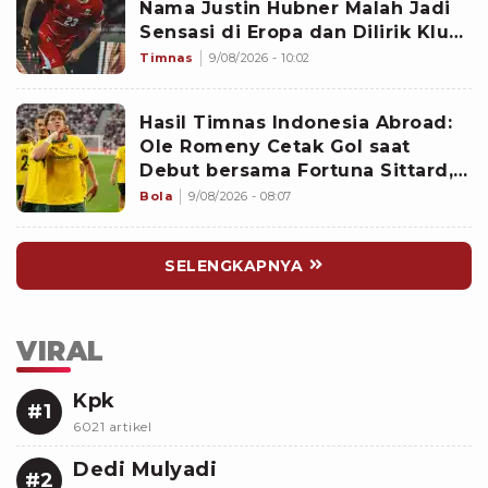
Nama Justin Hubner Malah Jadi
Sensasi di Eropa dan Dilirik Klub
Kasta Teratas
Timnas
9/08/2026 - 10:02
Hasil Timnas Indonesia Abroad:
Ole Romeny Cetak Gol saat
Debut bersama Fortuna Sittard,
Justin Hubner Main Penuh
Bola
9/08/2026 - 08:07
SELENGKAPNYA
VIRAL
Kpk
#1
6021 artikel
Dedi Mulyadi
#2