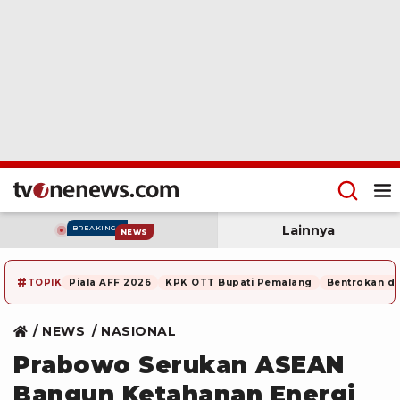
Lainnya
BREAKING
NEWS
#
TOPIK
Piala AFF 2026
KPK OTT Bupati Pemalang
Bentrokan di
NEWS
NASIONAL
Prabowo Serukan ASEAN
Bangun Ketahanan Energi