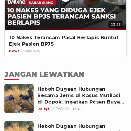
03:25
10 Nakes Terancam Pasal Berlapis Buntut
Ejek Pasien BPJS
News
7/08/2026
JANGAN LEWATKAN
Heboh Dugaan Hubungan
Sesama Jenis di Kasus Mutilasi
di Depok, Ingatkan Pesan Buya
Yahya soal Taubat
Religi
9/08/2026 - 13:47
Heboh Dugaan Hubungan