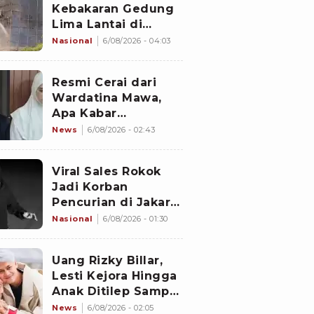
Kebakaran Gedung
Lima Lantai di
Cikini, Sempat Coba
Nasional
6/08/2026 - 04:03
Dipadamkan Pakai
APAR
Resmi Cerai dari
Wardatina Mawa,
Apa Kabar
Hubungan Asmara
News
6/08/2026 - 02:43
Insanul Fahmi
dengan Inara Rusli?
Viral Sales Rokok
Jadi Korban
Pencurian di Jakarta
Barat, Sejumlah
Nasional
6/08/2026 - 01:30
Slop Rokok dan
Uang Setoran Raib
Uang Rizky Billar,
Lesti Kejora Hingga
Anak Ditilep Sampai
Rp3,1 Miliar, Pelaku
News
6/08/2026 - 02:05