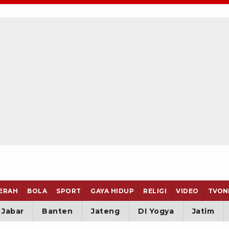
ERAH
BOLA
SPORT
GAYA HIDUP
RELIGI
VIDEO
TVON
Jabar
Banten
Jateng
DI Yogya
Jatim